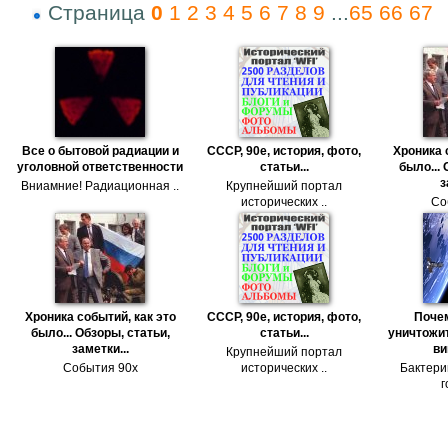
Страница
0
1
2
3
4
5
6
7
8
9
...
65
66
67
Все о бытовой радиации и
СССР, 90е, история, фото,
Хроника 
уголовной ответственности
статьи...
было... 
з
Вниамние! Радиационная ..
Крупнейший портал
исторических ..
Со
Хроника событий, как это
СССР, 90е, история, фото,
Поче
было... Обзоры, статьи,
статьи...
уничтожит
заметки...
ви
Крупнейший портал
События 90х
исторических ..
Бактери
г