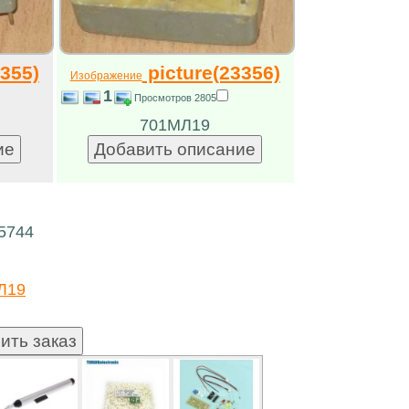
355)
picture(23356)
Изображение
1
Просмотров 2805
701МЛ19
15744
Л19