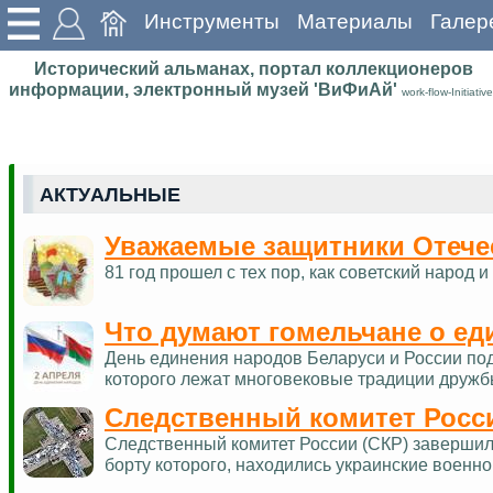
Инструменты
Материалы
Галер
Исторический альманах, портал коллекционеров
информации, электронный музей 'ВиФиАй'
work-flow-Initiative
АКТУАЛЬНЫЕ
Уважаемые защитники Отече
81 год прошел с тех пор, как советский наро
Что думают гомельчане о ед
День единения народов Беларуси и России по
которого лежат многовековые традиции дружб
Следственный комитет Росс
Следственный комитет России (СКР) завершил 
борту которого, находились украинские военн