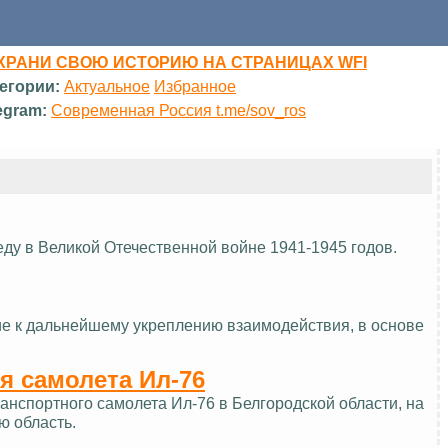
ХРАНИ СВОЮ ИСТОРИЮ НА СТРАНИЦАХ WFI
егории:
Актуальное
Избранное
egram:
Современная Россия t.me/sov_ros
еду в Великой Отечественной войне 1941-1945 годов.
ие к дальнейшему укреплению взаимодействия, в основе
я самолета Ил-76
нспортного самолета Ил-76 в Белгородской области, на
ю область.