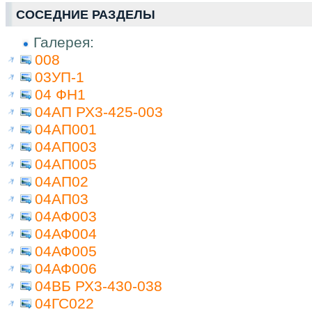
СОСЕДНИЕ РАЗДЕЛЫ
Галерея:
008
03УП-1
04 ФН1
04АП РХ3-425-003
04АП001
04АП003
04АП005
04АП02
04АП03
04АФ003
04АФ004
04АФ005
04АФ006
04ВБ РХ3-430-038
04ГС022