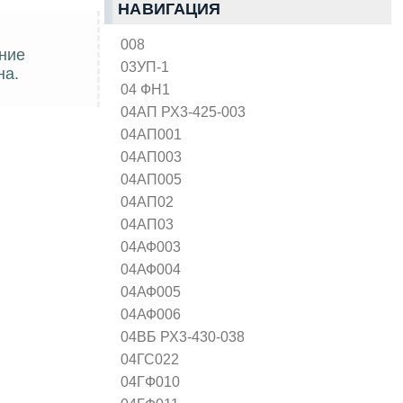
НАВИГАЦИЯ
008
ние
03УП-1
на.
04 ФН1
04АП РХ3-425-003
04АП001
04АП003
04АП005
04АП02
04АП03
04АФ003
04АФ004
04АФ005
04АФ006
04ВБ РХ3-430-038
04ГС022
04ГФ010