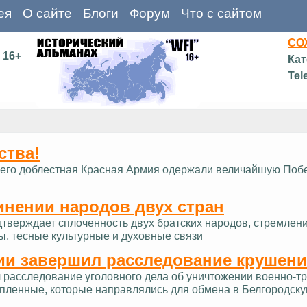
ея
О сайте
Блоги
Форум
Что с сайтом
СО
16+
Кат
Tel
ства!
д и его доблестная Красная Армия одержали величайшую Поб
инении народов двух стран
дтверждает сплоченность двух братских народов, стремлен
ы, тесные культурные и духовные связи
ии завершил расследование крушени
расследование уголовного дела об уничтожении военно-тра
опленные, которые направлялись для обмена в Белгородску