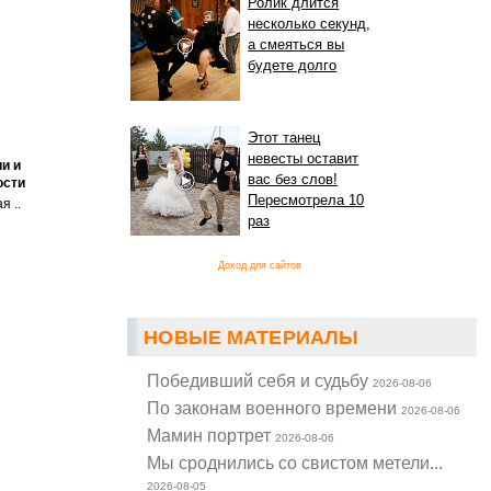
Ролик длится
несколько секунд,
а смеяться вы
будете долго
Этот танец
невесты оставит
и и
вас без слов!
ости
Пересмотрела 10
я ..
раз
Доход для сайтов
НОВЫЕ МАТЕРИАЛЫ
Победивший себя и судьбу
2026-08-06
По законам военного времени
2026-08-06
Мамин портрет
2026-08-06
Мы сроднились со свистом метели...
2026-08-05