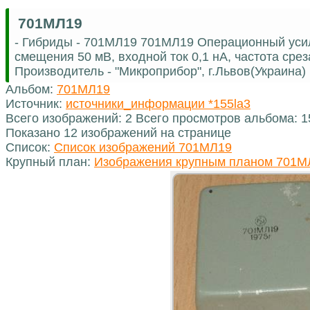
701МЛ19
- Гибриды - 701МЛ19 701МЛ19 Операционный уси
смещения 50 мВ, входной ток 0,1 нА, частота сре
Производитель - "Микроприбор", г.Львов(Украина)
Альбом:
701МЛ19
Источник:
источники_информации *155la3
Всего изображений: 2 Всего просмотров альбома: 
Показано 12 изображений на странице
Список:
Список изображений 701МЛ19
Крупный план:
Изображения крупным планом 701М