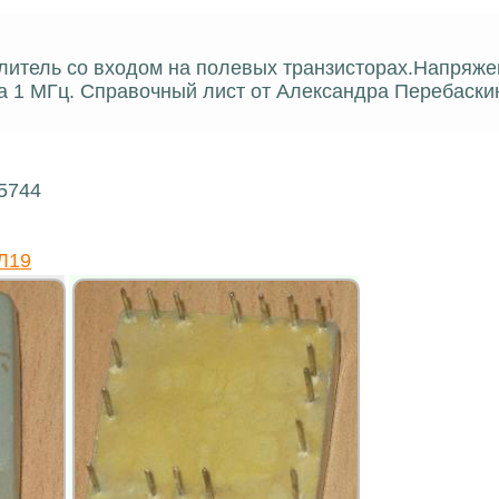
литель со входом на полевых транзисторах.Напряже
за 1 МГц. Справочный лист от Александра Перебаски
15744
Л19