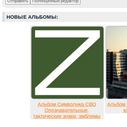
НОВЫЕ АЛЬБОМЫ:
Альбом Символика СВО
Альбом 
Опознавательные,
к
тактические знаки, эмблемы