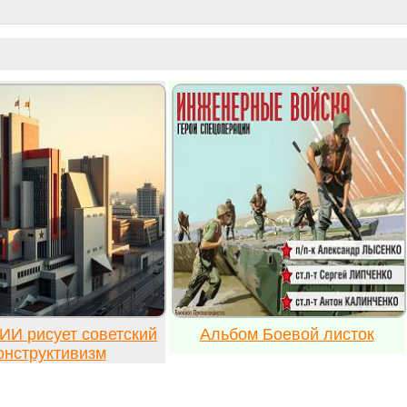
ИИ рисует советский
Альбом Боевой листок
онструктивизм