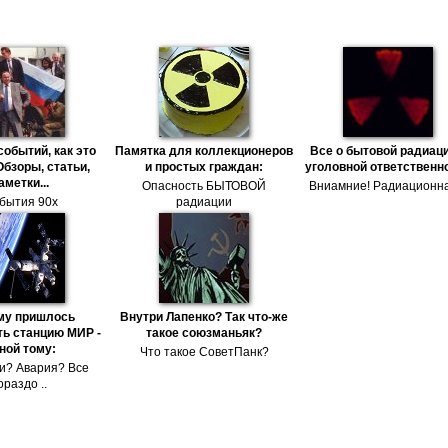
событий, как это
Памятка для коллекционеров
Все о бытовой радиаци
Обзоры, статьи,
и простых граждан:
уголовной ответственн
аметки...
Опасность БЫТОВОЙ
Вниамние! Радиационна
бытия 90х
радиации
му пришлось
Внутри Лапенко? Так что-же
ь станцию МИР -
такое союзманьяк?
ной тому:
Что такое СоветПанк?
и? Авария? Все
ораздо ..