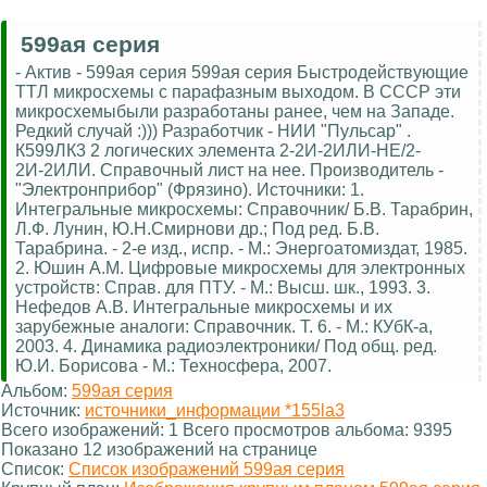
599ая серия
- Актив - 599ая серия 599ая серия Быстродействующие
ТТЛ микросхемы с парафазным выходом. В СССР эти
микросхемыбыли разработаны ранее, чем на Западе.
Редкий случай :))) Разработчик - НИИ "Пульсар" .
К599ЛК3 2 логических элемента 2-2И-2ИЛИ-НЕ/2-
2И-2ИЛИ. Справочный лист на нее. Производитель -
"Электронприбор" (Фрязино). Источники: 1.
Интегральные микросхемы: Справочник/ Б.В. Тарабрин,
Л.Ф. Лунин, Ю.Н.Смирнови др.; Под ред. Б.В.
Тарабрина. - 2-е изд., испр. - М.: Энергоатомиздат, 1985.
2. Юшин А.М. Цифровые микросхемы для электронных
устройств: Справ. для ПТУ. - М.: Высш. шк., 1993. 3.
Нефедов А.В. Интегральные микросхемы и их
зарубежные аналоги: Справочник. Т. 6. - М.: КУбК-а,
2003. 4. Динамика радиоэлектроники/ Под общ. ред.
Ю.И. Борисова - М.: Техносфера, 2007.
Альбом:
599ая серия
Источник:
источники_информации *155la3
Всего изображений: 1 Всего просмотров альбома: 9395
Показано 12 изображений на странице
Список:
Список изображений 599ая серия