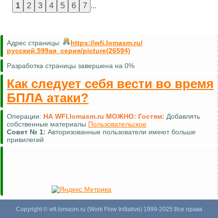
...
Адрес страницы:
https://wfi.lomasm.ru/
русский.599ая_серия/picture(26594)
Разработка страницы завершена на 0%
Как следует себя вести во время
БПЛА атаки?
Операции:
НА WFI.lomasm.ru МОЖНО:
Гостям:
Добавлять
собственные материалы
Пользовательское
Совет №
1:
Авторизованные пользователи имеют больше
привилегий
Copyright © wfi.lomasm.ru (Work Flow Initiative) 1999-2025 Все права