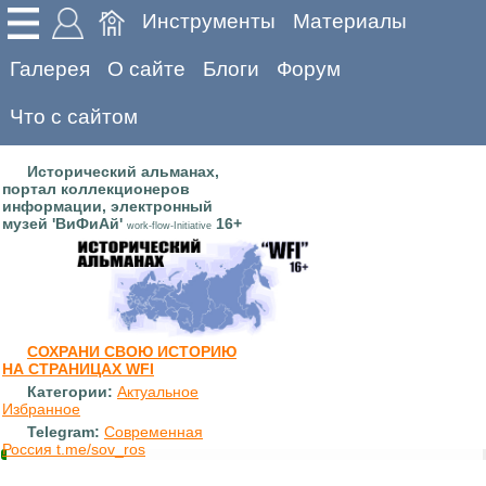
Инструменты
Материалы
Галерея
О сайте
Блоги
Форум
Что с сайтом
Исторический альманах,
портал коллекционеров
информации, электронный
музей 'ВиФиАй'
16+
work-flow-Initiative
СОХРАНИ СВОЮ ИСТОРИЮ
НА СТРАНИЦАХ WFI
Категории:
Актуальное
Избранное
Telegram:
Современная
Россия t.me/sov_ros