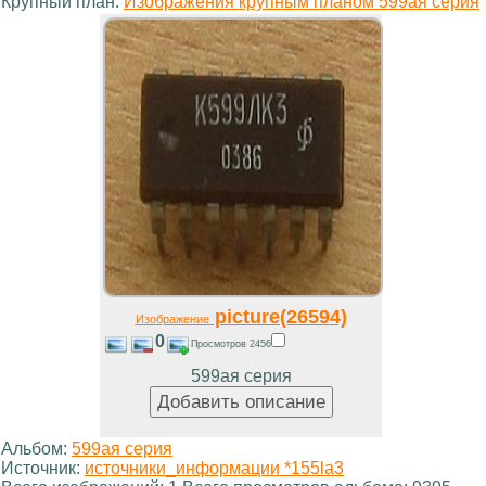
Крупный план:
Изображения крупным планом 599ая серия
picture(26594)
Изображение
0
Просмотров 2456
599ая серия
Альбом:
599ая серия
Источник:
источники_информации *155la3