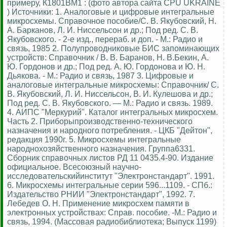
примеру, К1801ВМ1 : (фото автора сайта CPU UKRAINE
) Источники: 1. Аналоговые и цифровые интегральные
микросхемы. Справочное пособие/С. В. Якубовский, Н.
А. Барканов, Л. И. Ниссельсон и др.; Под ред. С. В.
Якубовского. - 2-е изд., перераб. и доп. - М.: Радио и
связь, 1985 2. Полупроводниковые БИС запоминающих
устройств: Справочник / В. В. Баранов, Н. В.Бекин, А.
Ю. Гордонов и др.; Под ред. А. Ю. Гордонова и Ю. Н.
Дьякова. - М.: Радио и связь, 1987 3. Цифровые и
аналоговые интегральные микросхемы: Справочник/ С.
В. Якубовский, Л. И. Ниссельсон, В. И. Кулешова и др.;
Под ред. С. В. Якубовского. — М.: Радио и связь. 1989.
4. АИПС "Меркурий". Каталог интегральных микросхем.
Часть 2. Приборыпроизводственно-технического
назначения и народного потребления. - ЦКБ "Дейтон",
редакция 1990г. 5. Микросхемы интегральные
народнохозяйственного назначения. Группа6331.
Сборник справочных листов РД 11 0435.4-90. Издание
официальное. Всесоюзный научно-
исследовательскийинститут "Электронстандарт". 1991.
6. Микросхемы интегральные серии 596...1109. - СПб.:
Издательство РНИИ "Электронстандарт", 1992. 7.
Лебедев О. Н. Применение микросхем памяти в
электронных устройствах: Справ. пособие. -М.: Радио и
связь, 1994. (Массовая радиобиблиотека; Выпуск 1199)