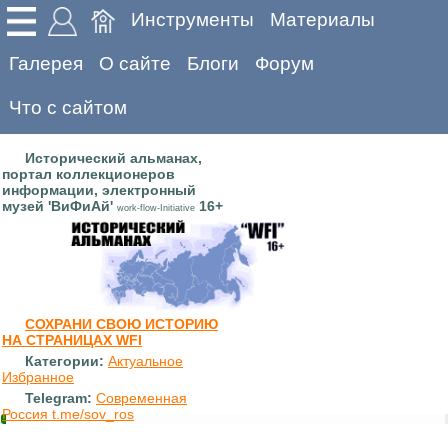
Инструменты
Материалы
Галерея
О сайте
Блоги
Форум
Что с сайтом
Исторический альманах,
портал коллекционеров
информации, электронный
музей 'ВиФиАй'
16+
work-flow-Initiative
СОХРАНИ СВОЮ ИСТОРИЮ
НА СТРАНИЦАХ WFI
Категории:
Актуальное
Избранное
Telegram:
Современная
Россия t.me/sov_ros