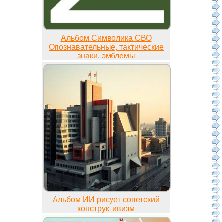
Альбом Символика СВО
Опознавательные, тактические
знаки, эмблемы
Альбом ИИ рисует советский
конструктивизм