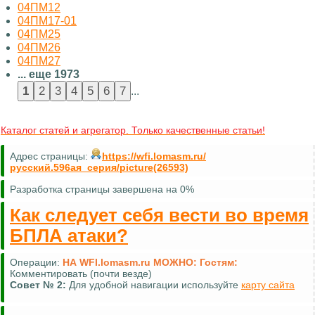
04ПМ12
04ПМ17-01
04ПМ25
04ПМ26
04ПМ27
... еще 1973
...
Каталог статей и агрегатор. Только качественные статьи!
Адрес страницы:
https://wfi.lomasm.ru/
русский.596ая_серия/picture(26593)
Разработка страницы завершена на 0%
Как следует себя вести во время
БПЛА атаки?
Операции:
НА WFI.lomasm.ru МОЖНО:
Гостям:
Комментировать (почти везде)
Совет №
2:
Для удобной навигации используйте
карту сайта