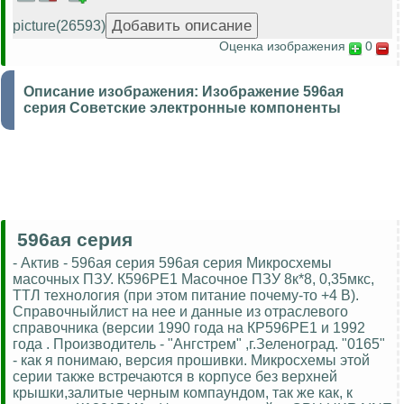
picture(26593)
Оценка изображения
0
Описание изображения:
Изображение 596ая
серия Советские электронные компоненты
596ая серия
- Актив - 596ая серия 596ая серия Микросхемы
масочных ПЗУ. К596РЕ1 Масочное ПЗУ 8к*8, 0,35мкс,
ТТЛ технология (при этом питание почему-то +4 В).
Справочныйлист на нее и данные из отраслевого
справочника (версии 1990 года на КР596РЕ1 и 1992
года . Производитель - "Ангстрем" ,г.Зеленоград. "0165"
- как я понимаю, версия прошивки. Микросхемы этой
серии также встречаются в корпусе без верхней
крышки,залитые черным компаундом, так же как, к