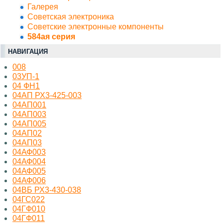
Галерея
Советская электроника
Советские электронные компоненты
584ая серия
НАВИГАЦИЯ
008
03УП-1
04 ФН1
04АП РХ3-425-003
04АП001
04АП003
04АП005
04АП02
04АП03
04АФ003
04АФ004
04АФ005
04АФ006
04ВБ РХ3-430-038
04ГС022
04ГФ010
04ГФ011