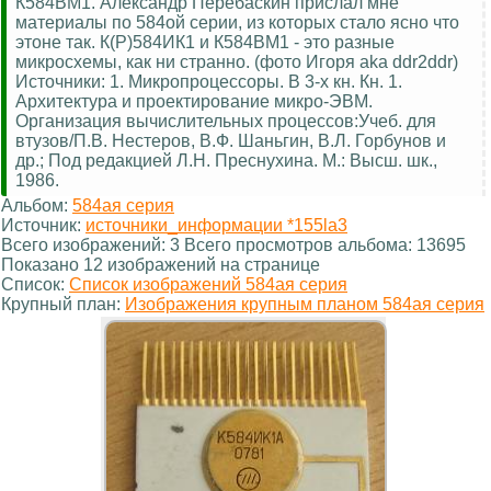
К584ВМ1. Александр Перебаскин прислал мне
материалы по 584ой серии, из которых стало ясно что
этоне так. К(Р)584ИК1 и К584ВМ1 - это разные
микросхемы, как ни странно. (фото Игоря aka ddr2ddr)
Источники: 1. Микропроцессоры. В 3-х кн. Кн. 1.
Архитектура и проектирование микро-ЭВМ.
Организация вычислительных процессов:Учеб. для
втузов/П.В. Нестеров, В.Ф. Шаньгин, В.Л. Горбунов и
др.; Под редакцией Л.Н. Преснухина. М.: Высш. шк.,
1986.
Альбом:
584ая серия
Источник:
источники_информации *155la3
Всего изображений: 3 Всего просмотров альбома: 13695
Показано 12 изображений на странице
Список:
Список изображений 584ая серия
Крупный план:
Изображения крупным планом 584ая серия