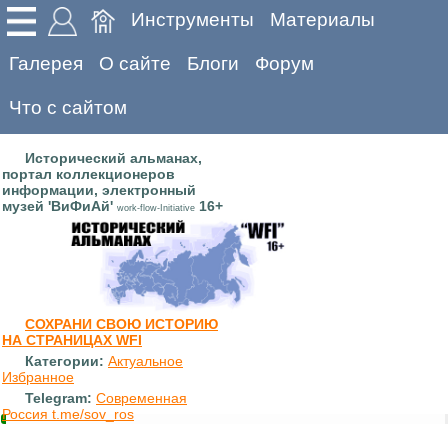
Инструменты
Материалы
Галерея
О сайте
Блоги
Форум
Что с сайтом
Исторический альманах,
портал коллекционеров
информации, электронный
музей 'ВиФиАй'
16+
work-flow-Initiative
СОХРАНИ СВОЮ ИСТОРИЮ
НА СТРАНИЦАХ WFI
Категории:
Актуальное
Избранное
Telegram:
Современная
Россия t.me/sov_ros