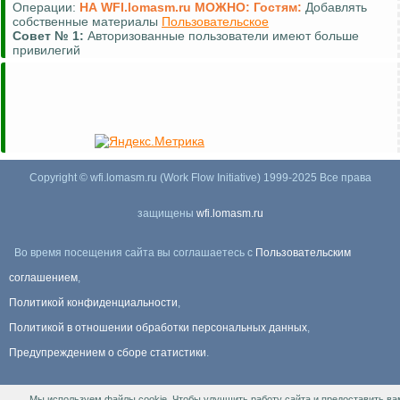
Операции:
НА WFI.lomasm.ru МОЖНО:
Гостям:
Комментировать (почти везде)
Совет №
2:
Для удобной навигации используйте
карту сайта
Copyright © wfi.lomasm.ru (Work Flow Initiative) 1999-2025 Все права
защищены
wfi.lomasm.ru
Во время посещения сайта вы соглашаетесь с
Пользовательским
соглашением
,
Политикой конфиденциальности
,
Политикой в отношении обработки персональных данных
,
Предупреждением о сборе статистики
.
Мы используем файлы cookie. Чтобы улучшить работу сайта и предоставить ва