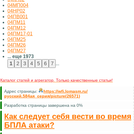
04МП004
04НР02
04ПВ001
04ПМ11
04ПМ12
04ПМ17-01
04ПМ25
04ПМ26
04ПМ27
... еще 1973
...
Каталог статей и агрегатор. Только качественные статьи!
Адрес страницы:
https://wfi.lomasm.ru/
русский.584ая_серия/picture(26571)
Разработка страницы завершена на 0%
Как следует себя вести во время
БПЛА атаки?