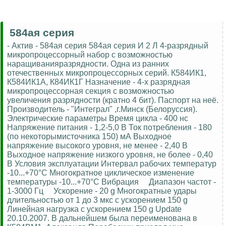
584ая серия
- Актив - 584ая серия 584ая серия И 2 Л 4-разрядный
микропроцессорный набор с возможностью
наращиванияразрядности. Одна из ранних
отечественных микропроцессорных серий. К584ИК1,
К584ИК1А, К84ИК1Г Назначение - 4-х разрядная
микропроцессорная секция с возможностью
увеличения разрядности (кратно 4 бит). Паспорт на неё.
Производитель - "Интеграл" ,г.Минск (Белоруссия).
Электрические параметры Время цикла - 400 нс
Напряжение питания - 1,2-5,0 В Ток потребления - 180
(по некоторымисточника 150) мА Выходное
напряжение высокого уровня, не менее - 2,40 В
Выходное напряжение низкого уровня, не более - 0,40
В Условия эксплуатации Интервал рабочих температур
-10...+70°С Многократное циклическое изменение
температуры -10...+70°С Вибрация Диапазон частот -
1-3000 Гц Ускорение - 20 g Многократные удары
длительностью от 1 до 3 мкс с ускорением 150 g
Линейная нагрузка с ускорением 150 g Update
20.10.2007. В дальнейшем была переименована в