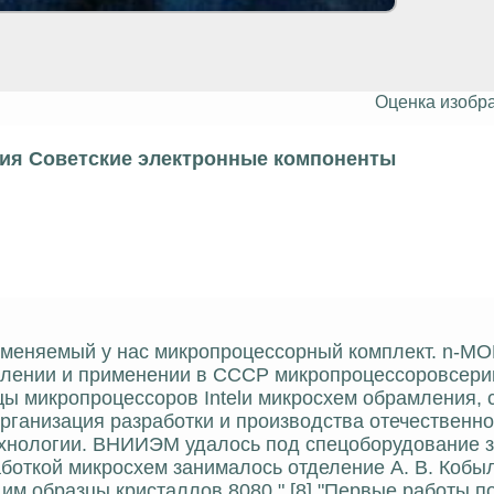
Оценка изобр
рия Советские электронные компоненты
рименяемый у нас микропроцессорный комплект. n-МО
влении и применении в СССР микропроцессоровсерии
азцы микропроцессоров Intelи микросхем обрамления, 
организация разработки и производства отечественн
нологии. ВНИИЭМ удалось под спецоборудование 
боткой микросхем занималось отделение А. В. Кобы
 образцы кристаллов 8080." [8] "Первые работы п