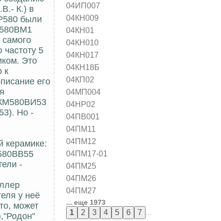
04ИП007
.- К.) в
04КН009
КР580 были
Р580ВМ1
04КН01
 самого
04КН010
 частоту 5
04КН017
иком. Это
04КН18Б
 к
04КП02
описание его
ия
04МП004
. КМ580ВИ53
04НР02
3). Но -
04ПВ001
04ПМ11
04ПМ12
й керамике:
04ПМ17-01
)580ВВ55
ели -
04ПМ25
04ПМ26
оллер
04ПМ27
теля у неё
... еще 1973
то, может
...
,"Родон"