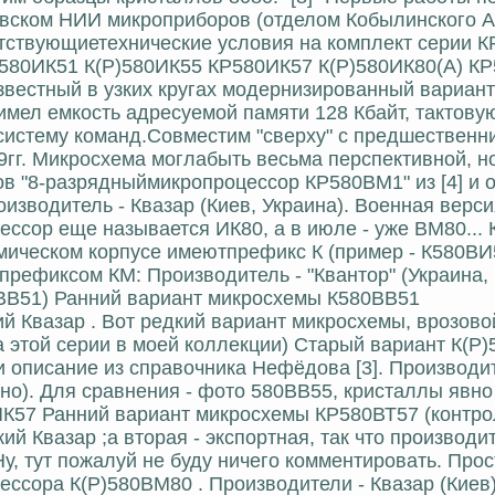
ском НИИ микроприборов (отделом Кобылинского А.В
тветствующиетехнические условия на комплект серии 
580ИК51 К(Р)580ИК55 КР580ИК57 К(Р)580ИК80(А) К
известный в узких кругах модернизированный вариант
мел емкость адресуемой памяти 128 Кбайт, тактовую
систему команд.Совместим "сверху" с предшественн
9гг. Микросхема моглабыть весьма перспективной, но
в "8-разрядныймикропроцессор КР580ВМ1" из [4] и 
оизводитель - Квазар (Киев, Украина). Военная верс
цессор еще называется ИК80, а в июле - уже ВМ80..
мическом корпусе имеютпрефикс К (пример - К580ВИ5
префиксом КМ: Производитель - "Квантор" (Украина,
0ВВ51) Ранний вариант микросхемы К580ВВ51
й Квазар . Вот редкий вариант микросхемы, врозово
 этой серии в моей коллекции) Старый вариант К(Р
и описание из справочника Нефёдова [3]. Производит
ино). Для сравнения - фото 580ВВ55, кристаллы явно
0ИК57 Ранний вариант микросхемы КР580ВТ57 (контр
ий Квазар ;а вторая - экспортная, так что производи
, тут пожалуй не буду ничего комментировать. Прос
цессора К(Р)580ВМ80 . Производители - Квазар (Киев)