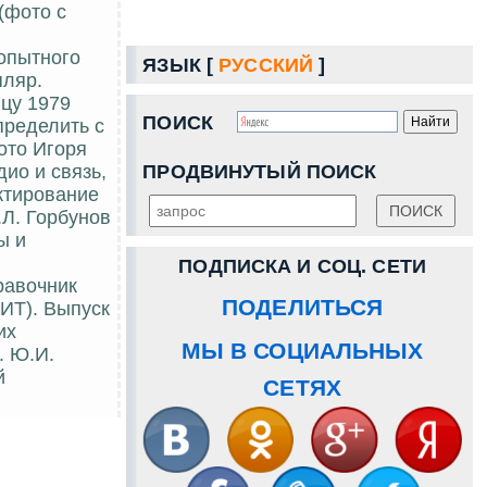
(фото с
опытного
ЯЗЫК [
РУССКИЙ
]
пляр.
цу 1979
ПОИСК
пределить с
ото Игоря
ПРОДВИНУТЫЙ ПОИСК
дио и связь,
ектирование
.Л. Горбунов
ы и
ПОДПИСКА И СОЦ. СЕТИ
правочник
ПОДЕЛИТЬСЯ
ИТ). Выпуск
их
МЫ В СОЦИАЛЬНЫХ
. Ю.И.
й
СЕТЯХ