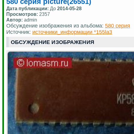
580 серия picture(26551)
Дата публикации:
До
2014-05-28
Просмотров:
2357
Автор:
admin
Обсуждение изображения из альбома:
580 серия
Источник:
источники_информации *155la3
ОБСУЖДЕНИЕ ИЗОБРАЖЕНИЯ