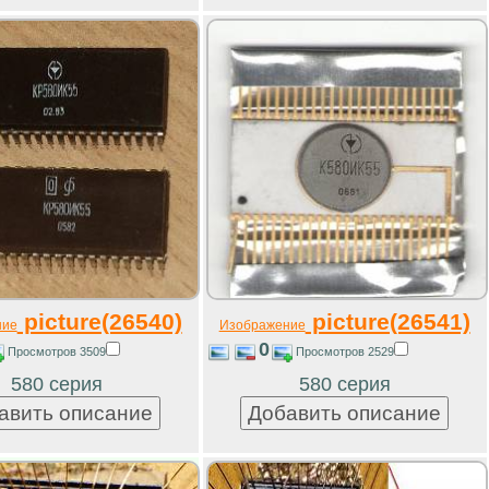
picture(26540)
picture(26541)
ние
Изображение
0
Просмотров 3509
Просмотров 2529
580 серия
580 серия