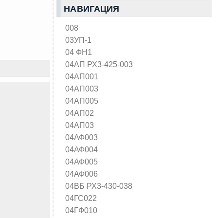
НАВИГАЦИЯ
008
03УП-1
04 ФН1
04АП РХ3-425-003
04АП001
04АП003
04АП005
04АП02
04АП03
04АФ003
04АФ004
04АФ005
04АФ006
04ВБ РХ3-430-038
04ГС022
04ГФ010