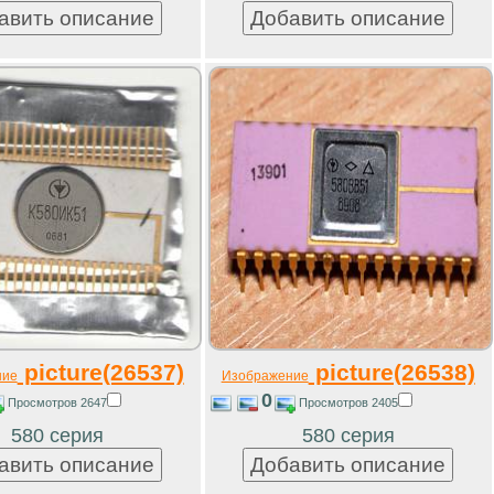
picture(26537)
picture(26538)
ние
Изображение
0
Просмотров 2647
Просмотров 2405
580 серия
580 серия