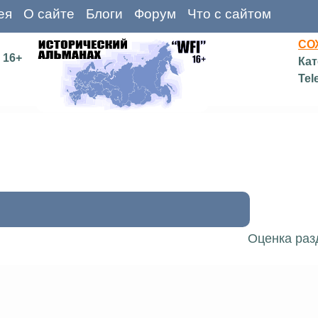
ея
О сайте
Блоги
Форум
Что с сайтом
СО
16+
Кат
Tel
Оценка раз