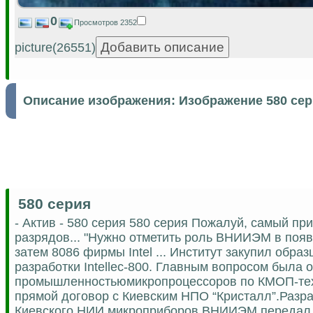
0
Просмотров 2352
picture(26551)
Описание изображения:
Изображение 580 се
580 серия
- Актив - 580 серия 580 серия Пожалуй, самый п
разрядов... "Нужно отметить роль ВНИИЭМ в поя
затем 8086 фирмы Intel ... Институт закупил обр
разработки Intellec-800. Главным вопросом была 
промышленностьюмикропроцессоров по КМОП-тех
прямой договор с Киевским НПО “Кристалл”.Разра
Киевского НИИ микроприборов.ВНИИЭМ передал им