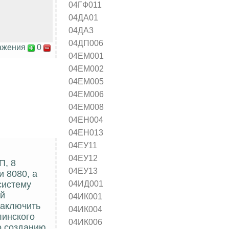
04ГФ011
04ДА01
04ДА3
04ДП006
ажения
0
04ЕМ001
04ЕМ002
04ЕМ005
04ЕМ006
04ЕМ008
04ЕН004
04ЕН013
04ЕУ11
04ЕУ12
П, 8
04ЕУ13
 8080, а
04ИД001
систему
ой
04ИК001
заключить
04ИК004
линского
04ИК006
о созданию