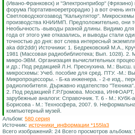
(Ивано-Франковск) и "Электронприбор" (Фрязино) 
форума Портативноеретрорадио ) а вот очень инт
Светловодскогозавод "Калькулятор". Микросхемы
производства КНИИМП. Предположительно, они т
Необычность -выводы разной длины. Видимо для 
года от этого уже отказались, и выводы стали о
точностью до дня: вот слева интересный экземпл
aka ddr2ddr) Источники: 1. Бедрековский М.А., Кр
1981 (Массовая радиобиблиотека; Вып. 1028). 2. М
микро-ЭВМ. Организация вычислительных процессо
и др.; Под редакцией Л.Н. Преснухина. М.: Высш.
микросхемы: Учеб. пособие для сред. ПТУ. -М.: Вы
Микропроцессоры. - Б-ка инженера. - 2-е изд., пер
радиолюбителя. Държавно издателство "Техника".
2. Под редакцией Г.Р.Громова. Москва, ИНФОАРТ,
зарубежные аналоги: Справочник. Т. 6 - М.: КУбК-
Борисова - М.: Техносфера, 2007. 9. Неформальна
компьютерный музей.
Альбом:
580 серия
Источник:
источники_информации *155la3
Всего изображений: 24 Всего просмотров альбома: