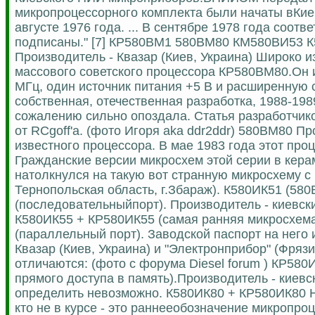
микропроцессорного комплекта были начаты вКиев
августе 1976 года. ... В сентябре 1978 года соо
подписаны." [7] КР580ВМ1 580ВМ80 КМ580ВИ53 К
Производитель - Квазар (Киев, Украина) Широко 
массового советского процессора КР580ВМ80.Он и
МГц, один источник питания +5 В и расширенную 
собственная, отечественная разработка, 1988-198
сожалению сильно опоздала. Статья разработчико
от RCgoff'а. (фото Игоря aka ddr2ddr) 580ВМ80 Пр
известного процессора. В мае 1983 года этот про
Гражданские версии микросхем этой серии в кера
натолкнулся на такую вот странную микросхему с 
Тернопольская область, г.Збараж). К580ИК51 (58
(последовательныйпорт). Производитель - киевски
К580ИК55 + КР580ИК55 (самая ранняя микросхема
(параллельный порт). Заводской паспорт на него 
Квазар (Киев, Украина) и "Электронприбор" (Фряз
отличаются: (фото с форума Diesel forum ) КР58
прямого доступа в память).Производитель - киевск
определить невозможно. К580ИК80 + КР580ИК80 Ну
кто не в курсе - это раннееобозначение микропро