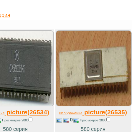
ерия
picture(26534)
picture(26535)
ние
Изображение
0
Просмотров 2883
Просмотров 2880
580 серия
580 серия