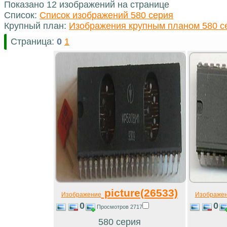
Показано 12 изображений на странице
Список:
Список изображений 580 серия
Крупный план:
Изображения крупным планом 580 с
Страница:
0
1
picture(26533)
Изображение
Изображе
0
0
Просмотров 2717
580 серия