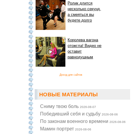
Ролик длится
несколько секунд,
а смеяться вы
будете долго
Королева вагона
отожгла! Видео не
оставит
равнодушным
Доход для сайтов
НОВЫЕ МАТЕРИАЛЫ
Cниму твою боль
2026-08-07
Победивший себя и судьбу
2026-08-06
По законам военного времени
2026-08-06
Мамин портрет
2026-08-06