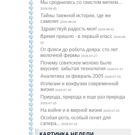
Мы сроднились со свистом метели...
2026-08-05
Тайны таежной истории, где же
самолет
2026-08-04
Здравствуй радость моя!
2026-08-02
Время пришло - в первый класс
2026-08-
02
От фляги до робота-дояра: сто лет
молочной фермы
2026-07-27
Почему советское молоко было
вкуснее: забытая технология
2026-07-27
Аналитика за февраль 2005
2026-07-25
Иллюзии и конфузии современной
жизни
2026-07-25
Природа, природа и еще раз природа
2026-07-25
На войне и в мирной жизни
2026-07-25
Особая рота, особый почет для
сапера...
2026-07-22
КАРТИНКА НЕДЕЛИ