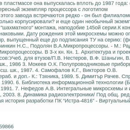
в пластмассе она выпускалась вплоть до 1987 года: 
ересный экземпляр процессора с логотипом
 этого завода встречаются редко - он был филиалом
олько корпусировали? и еще один необычный экзем
"шахматного" монтажа, наподобие 145ой серии.К кон
динаковыми. Дату рождения этой микросхемы можно о
яр, выпущенный еще до подписания ТУ на серию: (ф
учинкин Н.С., Подолян В.А.Микропроцессоры. - М.: Ра
икропроцессоры. В 3-х кн. Кн. 1. Архитектура и про
в:Учеб. для втузов/П.В. Нестеров, В.Ф. Шаньгин, В
 шк., 1986 3. Мокеев О.К. Полупроводниковые прибор
сш. шк., 1987. 4. Самофалов К.Г., Викторов О.В.
ераб. и доп.- К.: Тэхника, 1989. 5. Димитър Рачев. С
 1990. 6. Библиотека информационной технологии (Б
 1991. 7. Нефедов А.В. Интегральные микросхемы и 
а, 2003. 8. Динамика радиоэлектроники/ Под общ. ред
я история разработки ПК “Истра-4816” - Виртуальны
 59866