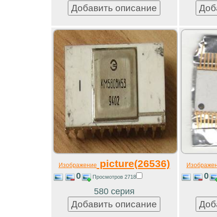
picture(26536)
Изображение
Изображе
0
0
Просмотров 2718
580 серия