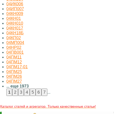
04ИК006
04ИП007
04КН009
04КН01
04КН010
04КН017
04КН18Б
04КП02
04МП004
04НР02
04ПВ001
04ПМ11
04ПМ12
04ПМ17-01
04ПМ25
04ПМ26
04ПМ27
... еще 1973
...
Каталог статей и агрегатор. Только качественные статьи!