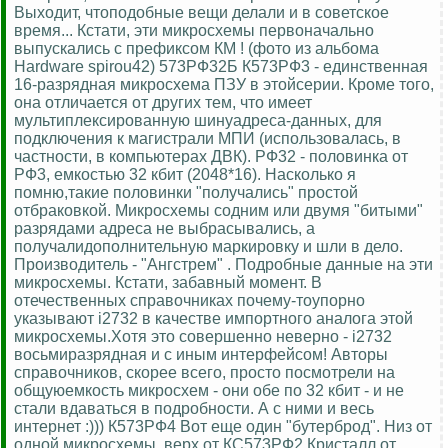
Выходит, чтоподобные вещи делали и в советское
время... Кстати, эти микросхемы первоначально
выпускались с префиксом КМ ! (фото из альбома
Hardware spirou42) 573РФ32Б К573РФ3 - единственная
16-разрядная микросхема ПЗУ в этойсерии. Кроме того,
она отличается от других тем, что имеет
мультиплексированную шинуадреса-данных, для
подключения к магистрали МПИ (использовалась, в
частности, в компьютерах ДВК). РФ32 - половинка от
РФ3, емкостью 32 кбит (2048*16). Насколько я
помню,такие половинки "получались" простой
отбраковкой. Микросхемы содним или двумя "битыми"
разрядами адреса не выбрасывались, а
получалидополнительную маркировку и шли в дело.
Производитель - "Ангстрем" . Подробные данные на эти
микросхемы. Кстати, забавный момент. В
отечественных справочниках почему-тоупорно
указывают i2732 в качестве импортного аналога этой
микросхемы.Хотя это совершенно неверно - i2732
восьмиразрядная и с иным интерфейсом! Авторы
справочников, скорее всего, просто посмотрели на
общуюемкость микросхем - они обе по 32 кбит - и не
стали вдаваться в подробности. А с ними и весь
интернет :))) К573РФ4 Вот еще один "бутерброд". Низ от
одной микросхемы, верх от КС573РФ2.Кристалл от