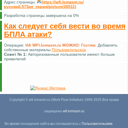
Адрес страницы:
https://wfi.lomasm.ru/
русский.573ая_серия/picture(26511)
Разработка страницы завершена на 0%
Как следует себя вести во время
БПЛА атаки?
Операции:
НА WFI.lomasm.ru МОЖНО:
Гостям:
Комментировать (почти везде)
Совет №
2:
Для удобной навигации используйте
карту сайта
Copyright © wfi.lomasm.ru (Work Flow Initiative) 1999-2025 Все права
защищены
wfi.lomasm.ru
Во время посещения сайта вы соглашаетесь с
Пользовательским