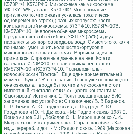
К573РФ4. К573РФ5 Микросхема как микросхема.
УФПЗУ 2к*8 , аналог К573РФ2 .Моё внимание
привлекло то, что онавыпускалась практически
одновременно втрёх (!) разных корпусах: Части
кристалла этой микросхемы: 573РФ10, К573РФ10Э,
КМ573РФ10 Не вполне обычная микросхема.
Представляет собой гибрид УФ ПЗУ (2к*8) и двух
параллельных портовввода-вывода. Смысл этого, как я
понимаю - уменьшить количествокорпусов в
микропроцессорных системах. Впрочем, идея не
прижилась. Справочные данные на нее. Кстати,
варианта К573РФ10 в справочниках нет, только
КМ573РФ10 и КС573РФ10. Производитель -
новосибирский "Восток" . Еще один примечательный
момент - буква "Э" в названии. Точно уже не помню,что
она означала... вроде бы то, что в микросхеме стоит
импортный кристалл, от i8755 . (фото Константина
Смолярова) Источники: 1. Полупроводниковые БИС
запоминающих устройств: Справочник / В. В.Баранов,
Н. В. Бекин, А. Ю. Гордонов и др.; Под ред. А. Ю.
Гордонова и Ю. Н. Дьякова. - М.: Радио и связь, 1987 2.
Вениаминов В.Н., Лебедев О.Н., Мирошниченко А.И..
Микросхемы и их применение: Справ. пособие. - 3-е
изд., перераб. и доп. - М.: Радио и связь, 1989 (Массовая
радиобиблиотека; Вып. 1143) 3. Димитър Рачев.