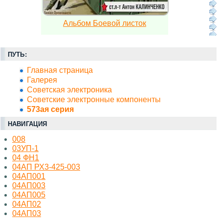
Альбом Боевой листок
ПУТЬ:
Главная страница
Галерея
Советская электроника
Советские электронные компоненты
573ая серия
НАВИГАЦИЯ
008
03УП-1
04 ФН1
04АП РХ3-425-003
04АП001
04АП003
04АП005
04АП02
04АП03