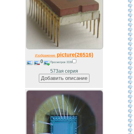
picture(26516)
Изображение
0
Просмотров 3339
573ая серия