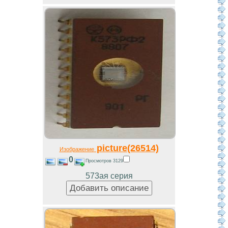
picture(26514)
Изображение
0
Просмотров 3129
573ая серия