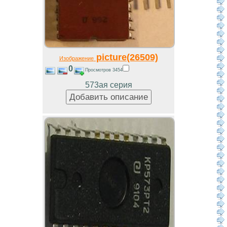
picture(26509)
Изображение
0
Просмотров 3454
573ая серия