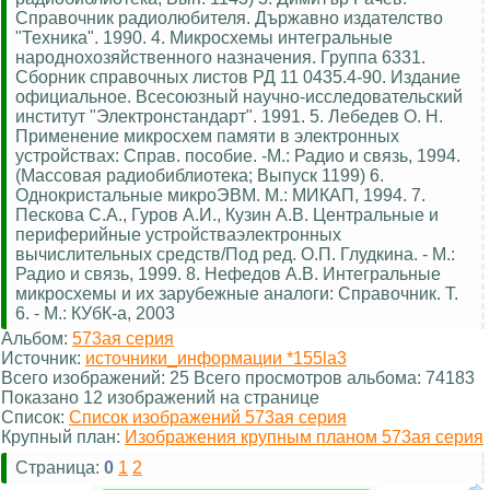
Справочник радиолюбителя. Държавно издателство
"Техника". 1990. 4. Микросхемы интегральные
народнохозяйственного назначения. Группа 6331.
Сборник справочных листов РД 11 0435.4-90. Издание
официальное. Всесоюзный научно-исследовательский
институт "Электронстандарт". 1991. 5. Лебедев О. Н.
Применение микросхем памяти в электронных
устройствах: Справ. пособие. -М.: Радио и связь, 1994.
(Массовая радиобиблиотека; Выпуск 1199) 6.
Однокристальные микроЭВМ. М.: МИКАП, 1994. 7.
Пескова С.А., Гуров А.И., Кузин А.В. Центральные и
периферийные устройстваэлектронных
вычислительных средств/Под ред. О.П. Глудкина. - М.:
Радио и связь, 1999. 8. Нефедов А.В. Интегральные
микросхемы и их зарубежные аналоги: Справочник. Т.
6. - М.: КУбК-а, 2003
Альбом:
573ая серия
Источник:
источники_информации *155la3
Всего изображений: 25 Всего просмотров альбома: 74183
Показано 12 изображений на странице
Список:
Список изображений 573ая серия
Крупный план:
Изображения крупным планом 573ая серия
Страница:
0
1
2