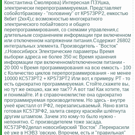
Константина Смолярова) Интересная ПЗУшка,
электрически перепрограммируемая. Представляет
собойотбраковку - "половинку" от КР573РР2, емкостью
8кбит (2кх4),с возможностью многократного
электрического побайтового и общего
перепрограммирования, со схемами управления,с
длительным сохранением информации при включенном
или отключенном напряжении питания.Содержит 26802
интегральных элемента. Производитель - "Восток"
,г.Новосибирск Электрические параметры Время
выборки адреса не более 350 нс Время хранения
информации при включенном/отключенном питании -
20 000 ч Время программирования на всю емкость - 100
с Количество циклов перепрограммирования - не менее
10000 КС573РТ2 + КР573РТ2 Или вот, к примеру. РТ - то
есть однократно программируемая. Стойте,скажете вы,
но тут же окошко, как же так?? А вот так! Как хотите, так
и понимайте. И в справочномлистке она однократно
программируемая производителем. Но здесь - внутре
унеё кристалл от РФ2, перезаписываемый. Явно взята
готовая КС573РФ2, залита сверху краскойи шлёпнута
другим штампом. Зачем это кому-то было нужно -
непонятно. С производителем тоже засада.
КС573РФ2делал новосибирский "Восток" .Перекрасили
её уже в НЭВЗ 'овскую. Впрочем, есть и "правильная"