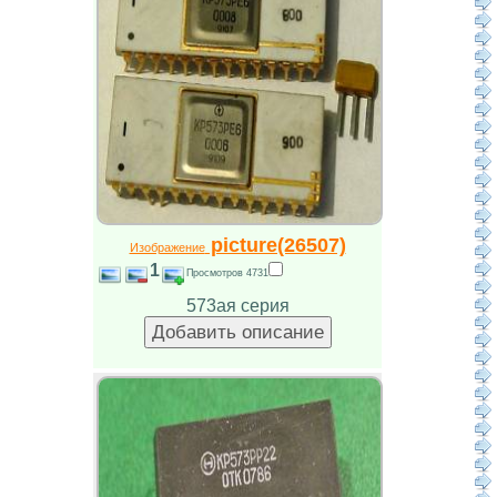
picture(26507)
Изображение
1
Просмотров 4731
573ая серия