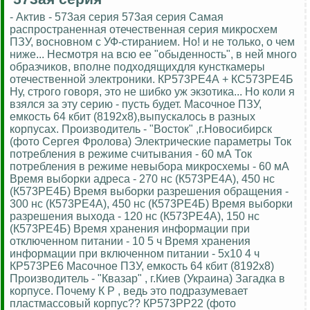
- Актив - 573ая серия 573ая серия Самая
распространенная отечественная серия микросхем
ПЗУ, восновном с УФ-стиранием. Но! и не только, о чем
ниже... Несмотря на всю ее "обыденность", в ней много
образчиков, вполне подходящихдля кунсткамеры
отечественной электроники. КР573РЕ4А + КC573РЕ4Б
Ну, строго говоря, это не шибко уж экзотика... Но коли я
взялся за эту серию - пусть будет. Масочное ПЗУ,
емкость 64 кбит (8192х8),выпускалось в разных
корпусах. Производитель - "Восток" ,г.Новосибирск
(фото Сергея Фролова) Электрические параметры Ток
потребления в режиме считывания - 60 мА Ток
потребления в режиме невыбора микросхемы - 60 мА
Время выборки адреса - 270 нс (К573РЕ4А), 450 нс
(К573РЕ4Б) Время выборки разрешения обращения -
300 нс (К573РЕ4А), 450 нс (К573РЕ4Б) Время выборки
разрешения выхода - 120 нс (К573РЕ4А), 150 нс
(К573РЕ4Б) Время хранения информации при
отключенном питании - 10 5 ч Время хранения
информации при включенном питании - 5х10 4 ч
КР573РЕ6 Масочное ПЗУ, емкость 64 кбит (8192х8)
Производитель - "Квазар" , г.Киев (Украина) Загадка в
корпусе. Почему К Р , ведь это подразумевает
пластмассовый корпус?? КР573РР22 (фото