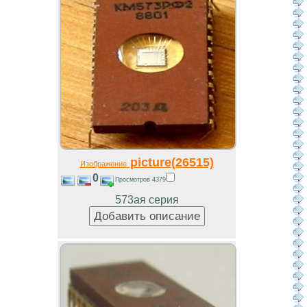
picture(26515)
Изображение
0
Просмотров 4379
573ая серия