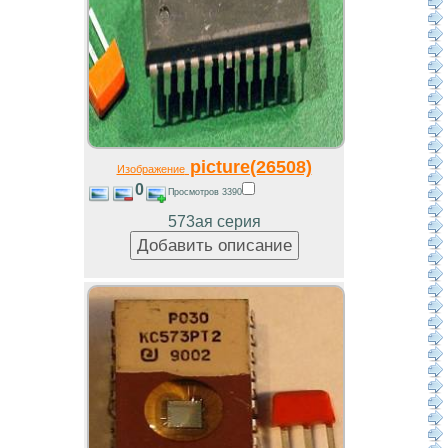
picture(26508)
Изображение
0
Просмотров 3390
573ая серия