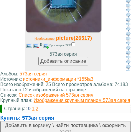
picture(26517)
Изображение
0
Просмотров 2936
573ая серия
Альбом:
573ая серия
Источник:
источники_информации *155la3
Всего изображений: 25 Всего просмотров альбома: 74183
Показано 12 изображений на странице
Список:
Список изображений 573ая серия
Крупный план:
Изображения крупным планом 573ая серия
Страница:
0
1
2
Купить:
573ая серия