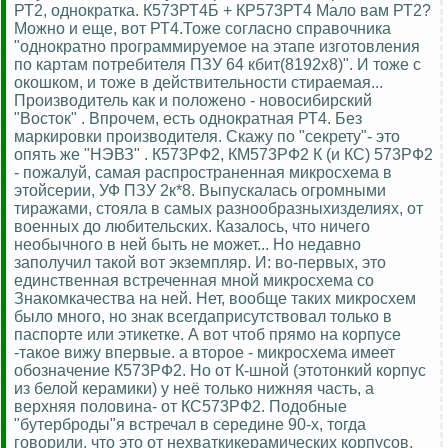
РТ2, однократка. К573РТ4Б + КР573РТ4 Мало вам РТ2?
Можно и еще, вот РТ4.Тоже согласно справочника
"однократно программируемое на этапе изготовления
по картам потребителя ПЗУ 64 кбит(8192х8)". И тоже с
окошком, и тоже в действительности стираемая...
Производитель как и положено - новосибирский
"Восток" . Впрочем, есть однократная РТ4. Без
маркировки производителя. Скажу по "секрету"- это
опять же "НЭВЗ" . К573РФ2, КМ573РФ2 К (и КС) 573РФ2
- пожалуй, самая распространенная микросхема в
этойсерии, УФ ПЗУ 2к*8. Выпускалась огромными
тиражами, стояла в самых разнообразныхизделиях, от
военных до любительских. Казалось, что ничего
необычного в ней быть не может... Но недавно
заполучил такой вот экземпляр. И: во-первых, это
единственная встреченная мной микросхема со
Знакомкачества на ней. Нет, вообще таких микросхем
было много, но знак всегдаприсутствовал только в
паспорте или этикетке. А вот чтоб прямо на корпусе
-такое вижу впервые. а второе - микросхема имеет
обозначение К573РФ2. Но от К-шной (этотонкий корпус
из белой керамики) у неё только нижняя часть, а
верхняя половина- от КС573РФ2. Подобные
"бутерброды"я встречал в середине 90-х, тогда
говорили, что это от нехваткикерамических корпусов.