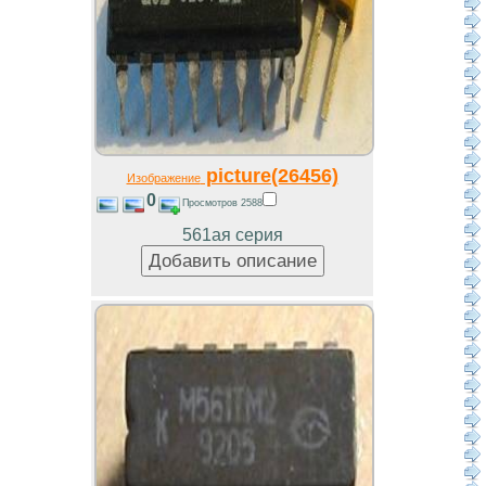
picture(26456)
Изображение
0
Просмотров 2588
561ая серия