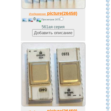
picture(26458)
Изображение
0
Просмотров 2472
561ая серия
picture(26459)