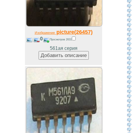
picture(26457)
Изображение
0
Просмотров 2631
561ая серия