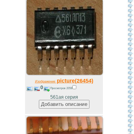
picture(26454)
Изображение
0
Просмотров 2058
561ая серия