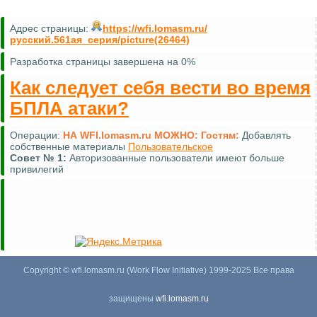
Адрес страницы:
https://wfi.lomasm.ru/
русский.561ая_серия/picture(26464)
Разработка страницы завершена на 0%
Как следует себя вести во время
БПЛА атаки?
Операции:
НА WFI.lomasm.ru МОЖНО:
Гостям:
Комментировать (почти везде)
Совет №
2:
Для удобной навигации используйте
карту сайта
Copyright © wfi.lomasm.ru (Work Flow Initiative) 1999-2025 Все права
защищены
wfi.lomasm.ru