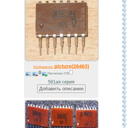
picture(26463)
Изображение
0
Просмотров 2732
561ая серия