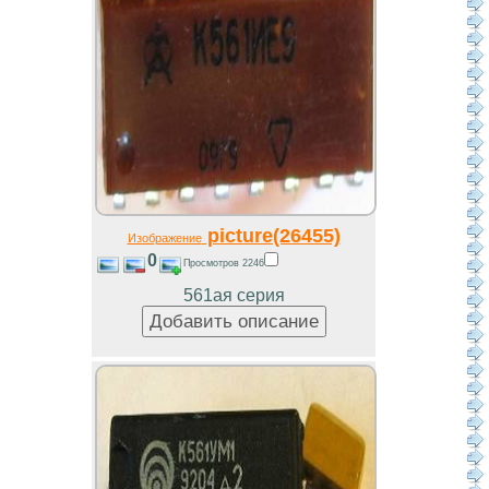
picture(26455)
Изображение
0
Просмотров 2246
561ая серия