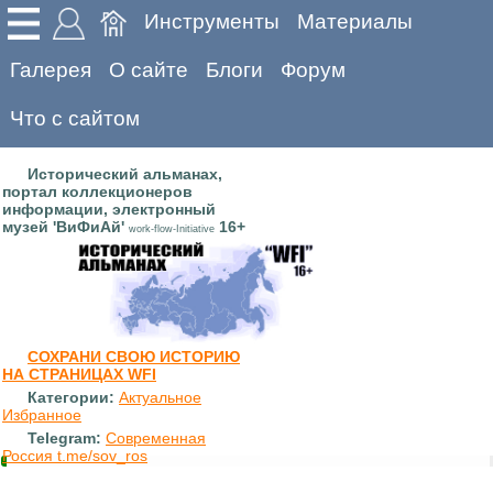
Инструменты
Материалы
Галерея
О сайте
Блоги
Форум
Что с сайтом
Исторический альманах,
портал коллекционеров
информации, электронный
музей 'ВиФиАй'
16+
work-flow-Initiative
СОХРАНИ СВОЮ ИСТОРИЮ
НА СТРАНИЦАХ WFI
Категории:
Актуальное
Избранное
Telegram:
Современная
Россия t.me/sov_ros