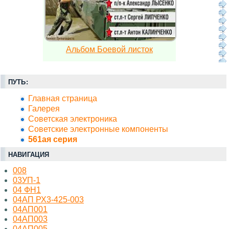
Альбом Боевой листок
ПУТЬ:
Главная страница
Галерея
Советская электроника
Советские электронные компоненты
561ая серия
НАВИГАЦИЯ
008
03УП-1
04 ФН1
04АП РХ3-425-003
04АП001
04АП003
04АП005