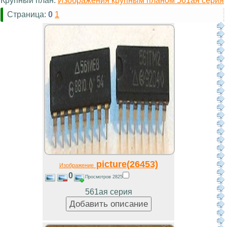
Крупный план:
Изображения крупным планом 561ая серия
Страница:
0
1
picture(26453)
Изображение
0
Просмотров 2825
561ая серия