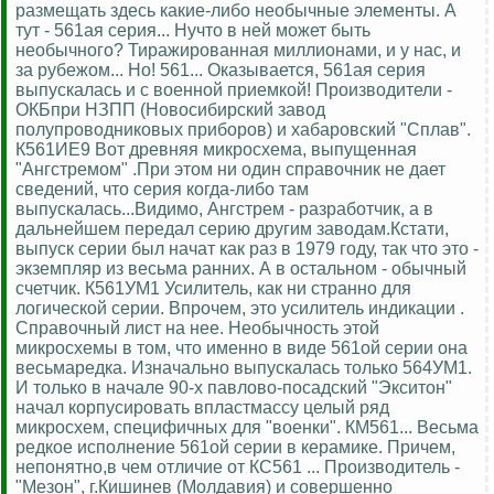
размещать здесь какие-либо необычные элементы. А
тут - 561ая серия... Нучто в ней может быть
необычного? Тиражированная миллионами, и у нас, и
за рубежом... Но! 561... Оказывается, 561ая серия
выпускалась и с военной приемкой! Производители -
ОКБпри НЗПП (Новосибирский завод
полупроводниковых приборов) и хабаровский "Сплав".
К561ИЕ9 Вот древняя микросхема, выпущенная
"Ангстремом" .При этом ни один справочник не дает
сведений, что серия когда-либо там
выпускалась...Видимо, Ангстрем - разработчик, а в
дальнейшем передал серию другим заводам.Кстати,
выпуск серии был начат как раз в 1979 году, так что это -
экземпляр из весьма ранних. А в остальном - обычный
счетчик. К561УМ1 Усилитель, как ни странно для
логической серии. Впрочем, это усилитель индикации .
Справочный лист на нее. Необычность этой
микросхемы в том, что именно в виде 561ой серии она
весьмаредка. Изначально выпускалась только 564УМ1.
И только в начале 90-х павлово-посадский "Экситон"
начал корпусировать впластмассу целый ряд
микросхем, специфичных для "военки". КМ561... Весьма
редкое исполнение 561ой серии в керамике. Причем,
непонятно,в чем отличие от КС561 ... Производитель -
"Мезон", г.Кишинев (Молдавия) и совершенно