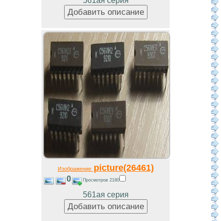
561ая серия
picture(26461)
Изображение
0
Просмотров 2180
561ая серия