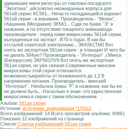
удивившие меня регистры от павлово-посадского
"Экситона" ,абсолютно неожиданные корпуса для
561ой серии: КС561... Нечасто попадающийся вариант
561ой серии - в керамике. Производитель - "Мезон",
г.Кишинев (Молдавия) ЭК561... Судя по букве "Э" в
названии, и по отсутствию товарного знаказавода-
производителя - перед нами микросхемы 561ой серии,
выпущенные на экспорт . В70-х годах. В как бы
отсталой советской электронике... ЭКА561ТМ2 Вот
опять же экспортная 561ая серия - в планаре! И чего бы
не делать 564ую? Производитель - "Интеграл" ,г.Минск
(Белоруссия) ЭКР561ПУ8 Вот опять же экспортная
561ая серия, но уже свежая.Современные минские
микросхемы этой серии отличаются
возможностьюработы от пониженного до 1,2 В
напряжения питания. Производитель - минский
"Интеграл" . Необычна буква "Р" в названии, как бы ее
не должно быть... Насколько я знаю -это единственная
микросхема в серии с таким обозначением.
Альбом:
561ая серия
Источник:
источники_информации *155la3
Всего изображений: 14 Всего просмотров альбома: 40961
Показано 12 изображений на странице
Список:
Список изображений 561ая серия