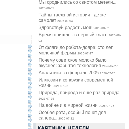
Мы сроднились со свистом метели...
2026-08-05
Тайны таежной истории, где же
самолет
2026-08-04
Здравствуй радость моя!
2026-08-02
Время пришло - в первый класс
2026-08-
02
От фляги до робота-дояра: сто лет
молочной фермы
2026-07-27
Почему советское молоко было
вкуснее: забытая технология
2026-07-27
Аналитика за февраль 2005
2026-07-25
Иллюзии и конфузии современной
жизни
2026-07-25
Природа, природа и еще раз природа
2026-07-25
На войне и в мирной жизни
2026-07-25
Особая рота, особый почет для
сапера...
2026-07-22
КАРТИНКА НЕДЕЛИ