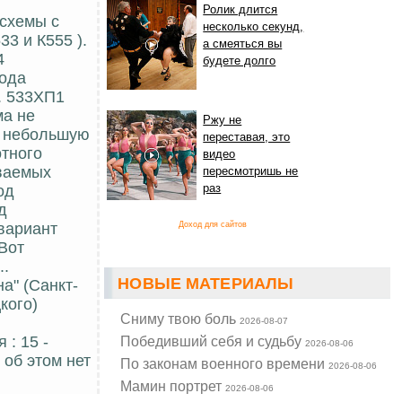
Ролик длится
-схемы с
несколько секунд,
3 и К555 ).
а смеяться вы
4
будете долго
кода
. 533ХП1
ма не
Ржу не
е, небольшую
переставая, это
отного
видео
иваемых
пересмотришь не
раз
од
д
Доход для сайтов
 вариант
 Вот
..
НОВЫЕ МАТЕРИАЛЫ
а" (Санкт-
кого)
Cниму твою боль
2026-08-07
Победивший себя и судьбу
 : 15 -
2026-08-06
 об этом нет
По законам военного времени
2026-08-06
Мамин портрет
2026-08-06