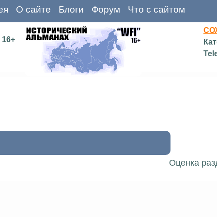
ея
О сайте
Блоги
Форум
Что с сайтом
СО
16+
Кат
Tel
Оценка раз