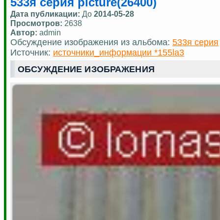
533я серия picture(26400)
Дата публикации:
До
2014-05-28
Просмотров:
2638
Автор:
admin
Обсуждение изображения из альбома:
533я серия
Источник:
источники_информации *155la3
ОБСУЖДЕНИЕ ИЗОБРАЖЕНИЯ