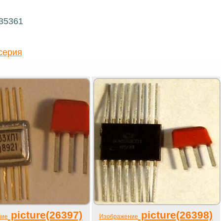
 35361
серия
picture(26397)
picture(26398)
ние
Изображение