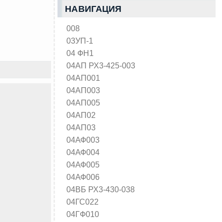
НАВИГАЦИЯ
008
03УП-1
04 ФН1
04АП РХ3-425-003
04АП001
04АП003
04АП005
04АП02
04АП03
04АФ003
04АФ004
04АФ005
04АФ006
04ВБ РХ3-430-038
04ГС022
04ГФ010