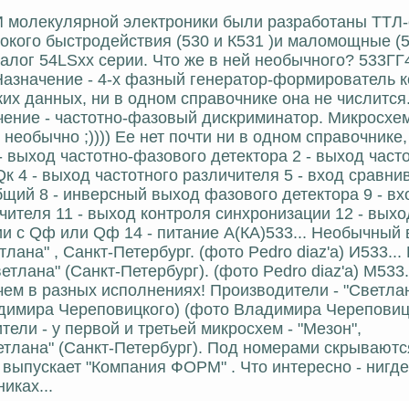
НИИ молекулярной электроники были разработаны ТТЛ
кого быстродействия (530 и К531 )и маломощные (53
алог 54LSxx серии. Что же в ней необычного? 533ГГ
 Назначение - 4-х фазный генератор-формирователь 
их данных, ни в одном справочнике она не числится
ачение - частотно-фазовый дискриминатор. Микросхе
 необычно ;)))) Ее нет почти ни в одном справочник
- выход частoтнo-фазового детектора 2 - выход част
Qк 4 - выход частотного различителя 5 - вход сравн
общий 8 - инверсный выход фазового детектора 9 - вх
чителя 11 - выход контроля синхронизации 12 - выхо
ии с Qф или Qф 14 - питание А(КА)533... Необычный
лана" , Санкт-Петербург. (фото Pedro diaz'а) И533...
тлана" (Санкт-Петербург). (фото Pedro diaz'а) М533.
чем в разных исполнениях! Производители - "Светлан
ладимира Череповицкого) (фото Владимира Череповиц
тели - у первой и третьей микросхем - "Мезон",
етлана" (Санкт-Петербург). Под номерами скрываются
выпускает "Компания ФОРМ" . Что интересно - нигде
иках...