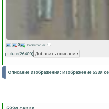
0
Просмотров 2637
picture(26400)
Описание изображения:
Изображение 533я с
533я серия