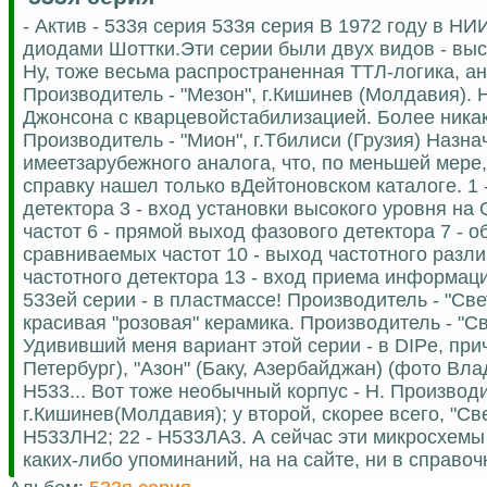
- Актив - 533я серия 533я серия В 1972 году в 
диодами Шоттки.Эти серии были двух видов - высо
Ну, тоже весьма распространенная ТТЛ-логика, ан
Производитель - "Мезон", г.Кишинев (Молдавия).
Джонсона с кварцевойстабилизацией. Более никак
Производитель - "Мион", г.Тбилиси (Грузия) Назн
имеетзарубежного аналога, что, по меньшей мере,
справку нашел только вДейтоновском каталоге. 1 
детектора 3 - вход установки высокого уровня на 
частот 6 - прямой выход фазового детектора 7 - 
сравниваемых частот 10 - выход частотного разли
частотного детектора 13 - вход приема информац
533ей серии - в пластмассе! Производитель - "Свет
красивая "розовая" керамика. Производитель - "Све
Удививший меня вариант этой серии - в DIPе, при
Петербург), "Азон" (Баку, Азербайджан) (фото В
Н533... Вот тоже необычный корпус - Н. Производи
г.Кишинев(Молдавия); у второй, скорее всего, "Св
Н533ЛН2; 22 - Н533ЛА3. А сейчас эти микросхемы 
каких-либо упоминаний, на на сайте, ни в справочн