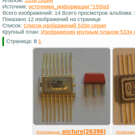
Альбом:
533я серия
Источник:
источники_информации *155la3
Всего изображений: 14 Всего просмотров альбома:
Показано 12 изображений на странице
Список:
Список изображений 533я серия
Крупный план:
Изображения крупным планом 533я 
Страница:
0
1
picture(26396)
Изображение
Изображе