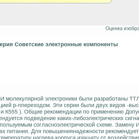
Оценка изобр
серия Советские электронные компоненты
 НИИ молекулярной электроники были разработаны ТТ
цией p-nпереходом. Эти серии были двух видов -выс
3 и К555 ). Общие рекомендации по применению Доп
ендуется подведение каких-либоэлектрических сигна
спользуемым согласноэлектрической схеме. Замену 
ках питания. Для повышениянадежности рекомендует
мпературу нагрева корпуса изащиту от воздействи