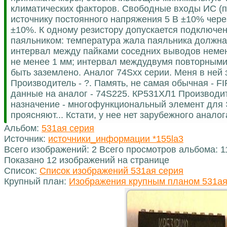
климатических факторов. Свободные входы ИС (п
источнику постоянного напряжения 5 В ±10% через
±10%. К одному резистору допускается подключе
паяльником: температура жала паяльника должна 
интервал между пайками соседних выводов немене
не менее 1 мм; интервал междудвумя повторными
быть заземлено. Аналог 74Sxx серии. Меня в ней
Производитель - ?. Память, не самая обычная - F
данные на аналог - 74S225. КР531ХЛ1 Производит
назначение - многофункциональный элемент для 
проясняют... Кстати, у нее нет зарубежного аналога
Альбом:
531ая серия
Источник:
источники_информации *155la3
Всего изображений: 2 Всего просмотров альбома: 1
Показано 12 изображений на странице
Список:
Список изображений 531ая серия
Крупный план:
Изображения крупным планом 531ая