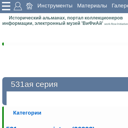
Инструменты
Материалы
Галер
Исторический альманах, портал коллекционеров
информации, электронный музей 'ВиФиАй'
work-flow-Initiative
531ая серия
Категории