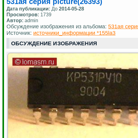
531ая серия picture(26393)
Дата публикации:
До
2014-05-28
Просмотров:
1739
Автор:
admin
Обсуждение изображения из альбома:
531ая сери
Источник:
источники_информации *155la3
ОБСУЖДЕНИЕ ИЗОБРАЖЕНИЯ