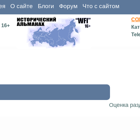
ея
О сайте
Блоги
Форум
Что с сайтом
СО
16+
Кат
Tel
Оценка раз