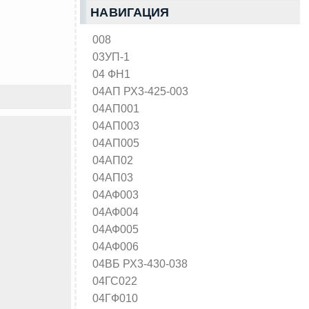
НАВИГАЦИЯ
008
03УП-1
04 ФН1
04АП РХ3-425-003
04АП001
04АП003
04АП005
04АП02
04АП03
04АФ003
04АФ004
04АФ005
04АФ006
04ВБ РХ3-430-038
04ГС022
04ГФ010