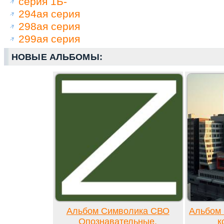
серия 1Б-
294ая серия
298ая серия
299ая серия
НОВЫЕ АЛЬБОМЫ:
Альбом Символика СВО
Альбом 
Опознавательные,
к