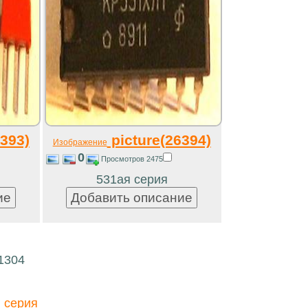
393)
picture(26394)
Изображение
0
Просмотров 2475
531ая серия
1304
 серия