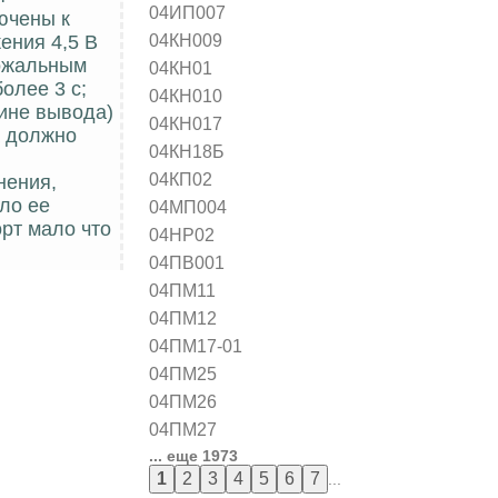
04ИП007
ючены к
04КН009
ения 4,5 В
ножальным
04КН01
олее 3 с;
04КН010
лине вывода)
04КН017
а должно
04КН18Б
04КП02
нения,
ло ее
04МП004
рт мало что
04НР02
04ПВ001
04ПМ11
04ПМ12
04ПМ17-01
04ПМ25
04ПМ26
04ПМ27
... еще 1973
...