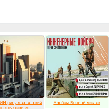
ИИ рисует советский
Альбом Боевой листок
онструктивизм