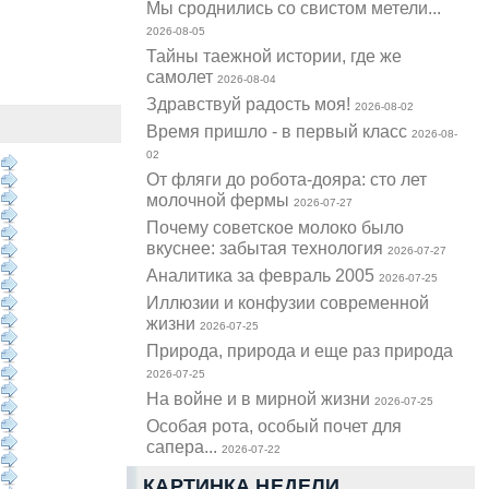
Мы сроднились со свистом метели...
2026-08-05
Тайны таежной истории, где же
самолет
2026-08-04
Здравствуй радость моя!
2026-08-02
Время пришло - в первый класс
2026-08-
02
От фляги до робота-дояра: сто лет
молочной фермы
2026-07-27
Почему советское молоко было
вкуснее: забытая технология
2026-07-27
Аналитика за февраль 2005
2026-07-25
Иллюзии и конфузии современной
жизни
2026-07-25
Природа, природа и еще раз природа
2026-07-25
На войне и в мирной жизни
2026-07-25
Особая рота, особый почет для
сапера...
2026-07-22
КАРТИНКА НЕДЕЛИ