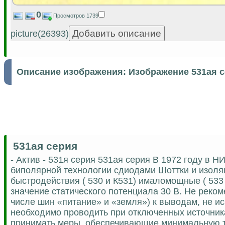
0
Просмотров 1739
picture(26393)
Описание изображения:
Изображение 531ая 
531ая серия
- Актив - 531я серия 531ая серия В 1972 году в
биполярной технологии сдиодами Шоттки и изоля
быстродействия ( 530 и К531) ималомощные ( 53
значение статического потенциала 30 В. Не реком
числе шин «питание» и «земля») к выводам, не и
необходимо проводить при отключенных источни
принимать меры, обеспечивающие минимальную те