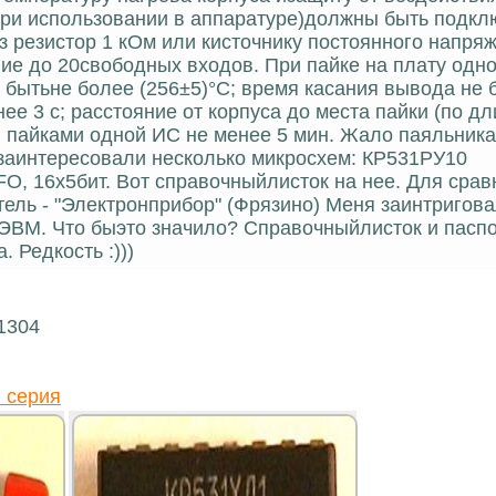
ри использовании в аппаратуре)должны быть подкл
 резистор 1 кОм или кисточнику постоянного напряж
ние до 20свободных входов. При пайке на плату од
бытьне более (256±5)°С; время касания вывода не б
е 3 с; расстояние от корпуса до места пайки (по д
 пайками одной ИС не менее 5 мин. Жало паяльник
 заинтересовали несколько микросхем: КР531РУ10
IFO, 16х5бит. Вот справочныйлисток на нее. Для срав
ель - "Электронприбор" (Фрязино) Меня заинтригова
ЭВМ. Что быэто значило? Справочныйлисток и паспо
. Редкость :)))
1304
 серия