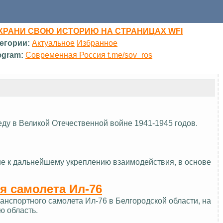
ХРАНИ СВОЮ ИСТОРИЮ НА СТРАНИЦАХ WFI
егории:
Актуальное
Избранное
egram:
Современная Россия t.me/sov_ros
еду в Великой Отечественной войне 1941-1945 годов.
ие к дальнейшему укреплению взаимодействия, в основе
я самолета Ил-76
нспортного самолета Ил-76 в Белгородской области, на
ю область.