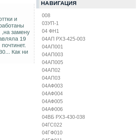
НАВИГАЦИЯ
008
оттки и
03УП-1
зработаны
04 ФН1
 ,на замену
тавляла 19
04АП РХ3-425-003
 почтинет.
04АП001
... Как ни
04АП003
04АП005
04АП02
04АП03
04АФ003
04АФ004
04АФ005
04АФ006
04ВБ РХ3-430-038
04ГС022
04ГФ010