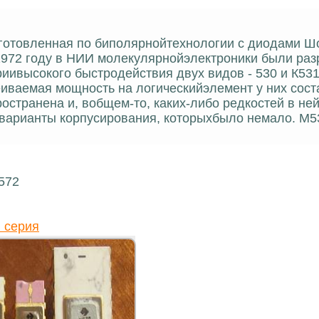
изготовленная по биполярнойтехнологии с диодами Ш
 1972 году в НИИ молекулярнойэлектроники были ра
иивысокого быстродействия двух видов - 530 и К531
сеиваемая мощность на логическийэлемент у них сос
остранена и, вобщем-то, каких-либо редкостей в ней
арианты корпусирования, которыхбыло немало. М530
572
 серия