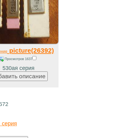
picture(26392)
ение
Просмотров 1637
530ая серия
572
 серия