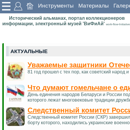
Инструменты
Материалы
Галер
Исторический альманах, портал коллекционеров
информации, электронный музей 'ВиФиАй'
work-flow-Initiative
АКТУАЛЬНЫЕ
Уважаемые защитники Отече
81 год прошел с тех пор, как советский наро
Что думают гомельчане о ед
День единения народов Беларуси и России по
которого лежат многовековые традиции дружб
Следственный комитет Росс
Следственный комитет России (СКР) завершил 
борту которого, находились украинские военн