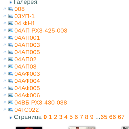
Галерея:
008
03УП-1
04 ФН1
04АП РХ3-425-003
04АП001
04АП003
04АП005
04АП02
04АП03
04АФ003
04АФ004
04АФ005
04АФ006
04ВБ РХ3-430-038
04ГС022
Страница
0
1
2
3
4
5
6
7
8
9
...
65
66
67