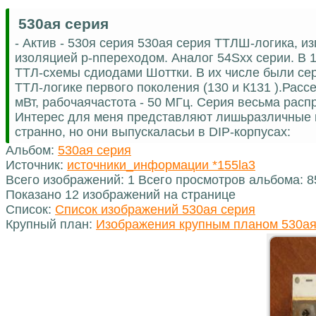
530ая серия
- Актив - 530я серия 530ая серия ТТЛШ-логика, 
изоляцией p-nпереходом. Аналог 54Sxx серии. В
ТТЛ-схемы сдиодами Шоттки. В их числе были сер
ТТЛ-логике первого поколения (130 и К131 ).Рас
мВт, рабочаячастота - 50 МГц. Серия весьма распр
Интерес для меня представляют лишьразличные в
странно, но они выпускаласьи в DIP-корпусах:
Альбом:
530ая серия
Источник:
источники_информации *155la3
Всего изображений: 1 Всего просмотров альбома: 8
Показано 12 изображений на странице
Список:
Список изображений 530ая серия
Крупный план:
Изображения крупным планом 530ая