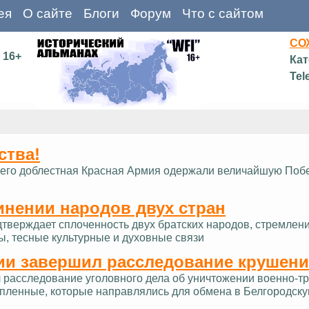
ея
О сайте
Блоги
Форум
Что с сайтом
СО
16+
Кат
Tel
ства!
д и его доблестная Красная Армия одержали величайшую Поб
инении народов двух стран
дтверждает сплоченность двух братских народов, стремлен
ы, тесные культурные и духовные связи
ии завершил расследование крушени
расследование уголовного дела об уничтожении военно-тра
опленные, которые направлялись для обмена в Белгородску