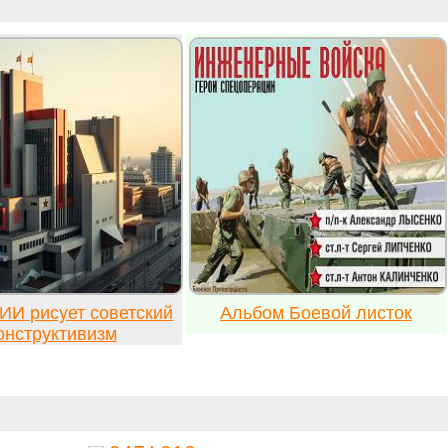
ИИ рисует советский
Альбом Боевой листок
онструктивизм