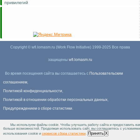
привилегий
Copyright © wfi.lomasm.ru (Work Flow Initiative) 1999-2025 Все права
защищены
wfi.lomasm.ru
Во время посещения сайта вы соглашаетесь с
Пользовательским
соглашением
,
Политикой конфиденциальности
,
Политикой в отношении обработки персональных данных
,
Предупреждением о сборе статистики
.
Мы используем файлы cookie. Чтобы улучшить работу сайта и предоставить ва
Информация Для правообладателей
.
больше возможностей. Продолжая использовать сайт, вы соглашаетесь с условиям
Принять
X
использования cookie и
сервисов сбора статистики
.