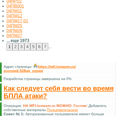
04НР02
04ПВ001
04ПМ11
04ПМ12
04ПМ17-01
04ПМ25
04ПМ26
04ПМ27
... еще 1973
...
Адрес страницы:
https://wfi.lomasm.ru/
русский.528ая_серия
Разработка страницы завершена на 0%
Как следует себя вести во время
БПЛА атаки?
Операции:
НА WFI.lomasm.ru МОЖНО:
Гостям:
Добавлять
собственные материалы
Пользовательское
Совет №
1:
Авторизованные пользователи имеют больше