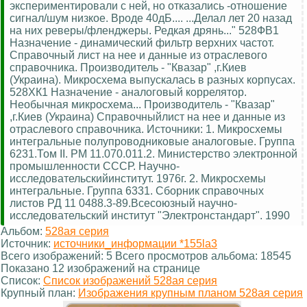
экспериментировали с ней, но отказались -отношение
сигнал/шум низкое. Вроде 40дБ.... ...Делал лет 20 назад
на них реверы/фленджеры. Редкая дрянь..." 528ФВ1
Назначение - динамический фильтр верхних частот.
Справочный лист на нее и данные из отраслевого
справочника. Производитель - "Квазар" ,г.Киев
(Украина). Микросхема выпускалась в разных корпусах.
528ХК1 Назначение - аналоговый коррелятор.
Необычная микросхема... Производитель - "Квазар"
,г.Киев (Украина) Справочныйлист на нее и данные из
отраслевого справочника. Источники: 1. Микросхемы
интегральные полупроводниковые аналоговые. Группа
6231.Том II. РМ 11.070.011.2. Министерство электронной
промышленности СССР. Научно-
исследовательскийинститут. 1976г. 2. Микросхемы
интегральные. Группа 6331. Сборник справочных
листов РД 11 0488.3-89.Всесоюзный научно-
исследовательский институт "Электронстандарт". 1990
Альбом:
528ая серия
Источник:
источники_информации *155la3
Всего изображений: 5 Всего просмотров альбома: 18545
Показано 12 изображений на странице
Список:
Список изображений 528ая серия
Крупный план:
Изображения крупным планом 528ая серия