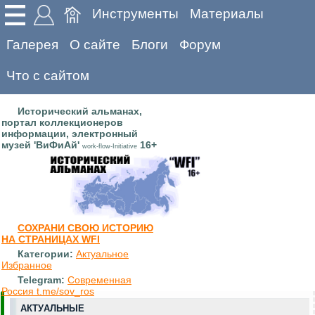
Инструменты
Материалы
Галерея
О сайте
Блоги
Форум
Что с сайтом
Исторический альманах,
портал коллекционеров
информации, электронный
музей 'ВиФиАй'
16+
work-flow-Initiative
СОХРАНИ СВОЮ ИСТОРИЮ
НА СТРАНИЦАХ WFI
Категории:
Актуальное
Избранное
Telegram:
Современная
Россия t.me/sov_ros
АКТУАЛЬНЫЕ