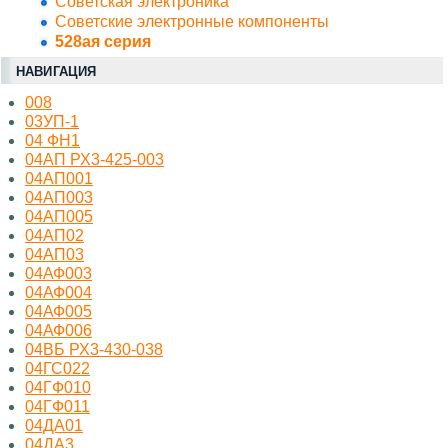
Советская электроника
Советские электронные компоненты
528ая серия
НАВИГАЦИЯ
008
03УП-1
04 ФН1
04АП РХ3-425-003
04АП001
04АП003
04АП005
04АП02
04АП03
04АФ003
04АФ004
04АФ005
04АФ006
04ВБ РХ3-430-038
04ГС022
04ГФ010
04ГФ011
04ДА01
04ДА3