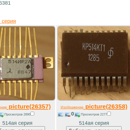
16381
 серия
picture(26357)
picture(26358)
ение
Изображение
0
Просмотров 2890
Просмотров 2277
514ая серия
514ая серия