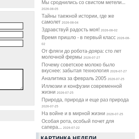
Мы сроднились со свистом метели...
2026-08-05
Тайны таежной истории, где же
самолет
2026-08-04
Здравствуй радость моя!
2026-08-02
Время пришло - в первый класс
2026-08-
02
От фляги до робота-дояра: сто лет
молочной фермы
2026-07-27
Почему советское молоко было
вкуснее: забытая технология
2026-07-27
Аналитика за февраль 2005
2026-07-25
Иллюзии и конфузии современной
жизни
2026-07-25
Природа, природа и еще раз природа
2026-07-25
На войне и в мирной жизни
2026-07-25
Особая рота, особый почет для
сапера...
2026-07-22
КАРТИНКА НЕДЕЛИ