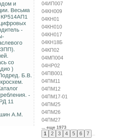
04ИП007
одом и
ции. Весьма
04КН009
. КР514АП1
04КН01
 цифровых
04КН010
одитель -
04КН017
ы-
04КН18Б
аслевого
 ЗПП).
04КП02
ей.
04МП004
сь со
04НР02
дио )
04ПВ001
Подред. Б.В.
04ПМ11
икросхем.
Каталог
04ПМ12
ребления. -
04ПМ17-01
РД 11
04ПМ25
04ПМ26
Юшин А.М.
04ПМ27
... еще 1973
...