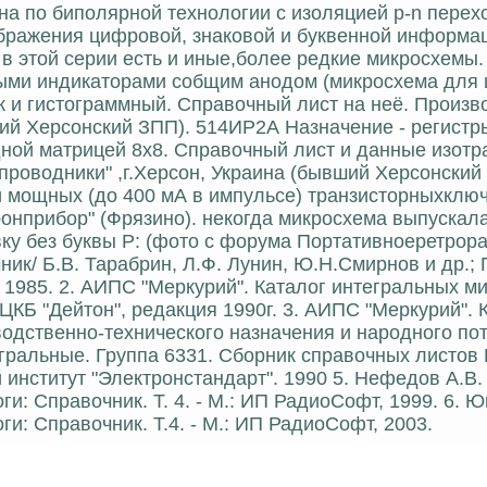
ена по биполярной технологии с изоляцией p-n перех
бражения цифровой, знаковой и буквенной информа
в этой серии есть и иные,более редкие микросхемы
ыми индикаторами собщим анодом (микросхема для
к и гистограммный. Справочный лист на неё. Произв
ший Херсонский ЗПП). 514ИР2А Назначение - регистр
ой матрицей 8х8. Справочный лист и данные изотр
проводники" ,г.Херсон, Украина (бывший Херсонский
и мощных (до 400 мА в импульсе) транзисторныхключ
ронприбор" (Фрязино). некогда микросхема выпускала
ку без буквы Р: (фото с форума Портативноеретрора
ик/ Б.В. Тарабрин, Л.Ф. Лунин, Ю.Н.Смирнов и др.; 
т, 1985. 2. АИПС "Меркурий". Каталог интегральных м
ЦКБ "Дейтон", редакция 1990г. 3. АИПС "Меркурий". 
одственно-технического назначения и народного пот
егральные. Группа 6331. Сборник справочных листов 
институт "Электронстандарт". 1990 5. Нефедов А.В.
: Справочник. Т. 4. - М.: ИП РадиоСофт, 1999. 6. 
: Справочник. Т.4. - М.: ИП РадиоСофт, 2003.