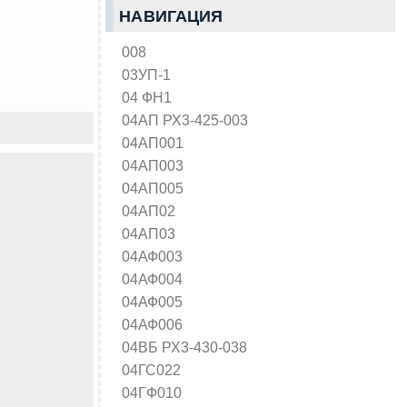
НАВИГАЦИЯ
008
03УП-1
04 ФН1
04АП РХ3-425-003
04АП001
04АП003
04АП005
04АП02
04АП03
04АФ003
04АФ004
04АФ005
04АФ006
04ВБ РХ3-430-038
04ГС022
04ГФ010