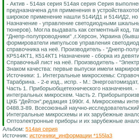
- Актив - 514ая серия 514ая серия Серия выполн
предназначена для применения в устройствахото
широкое применение нашли 514ИД1 и 514ИД2, но 
Назначение - управление светодиодными шкальн
тюнеров). Могла выдавать как сегментный код, та
"Днепр-полупроводники" ,г.Херсон, Украина (быв
формирователи импульсов управления светодиодн
справочника на неё. Производитель - "Днепр-полу
КР514КТ1, К514КТ1 Назначение - сборка из девят
Справочный лист на неё. Производитель - "Элект
Знаком качества: первые выпуски имели маркиров
Источники: 1. Интегральные микросхемы: Справочн
Тарабрина. - 2-е изд., испр. - М.: Энергоатомизда
Часть 1. Приборыобщетехнического назначения. - 
интегральных микросхем. Часть 2. Приборыпроизв
ЦКБ "Дейтон",редакция 1990г. 4. Микросхемы инт
0488.3-89. Всесоюзный научно-исследовательский 
Интегральные микросхемы и их зарубежные аналоги
Оптоэлектронные приборы и их зарубежные аналоги
Альбом:
514ая серия
Источник:
источники_информации *155la3