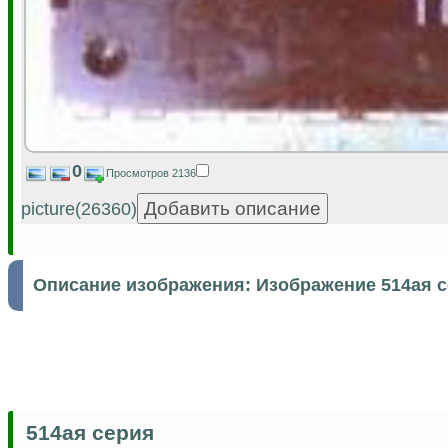
0
Просмотров 2136
picture(26360)
Описание изображения:
Изображение 514ая 
514ая серия