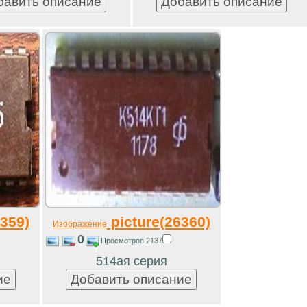
359)
picture(26360)
Изображение
0
Просмотров 2137
514ая серия