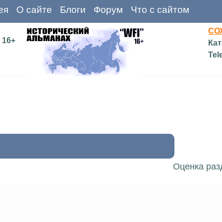
ея
О сайте
Блоги
Форум
Что с сайтом
СО
16+
Кат
Tel
Оценка раз