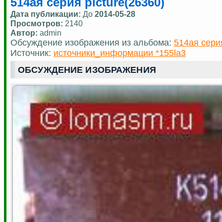
514ая серия picture(26360)
Дата публикации:
До
2014-05-28
Просмотров:
2140
Автор:
admin
Обсуждение изображения из альбома:
514ая сери
Источник:
источники_информации *155la3
ОБСУЖДЕНИЕ ИЗОБРАЖЕНИЯ