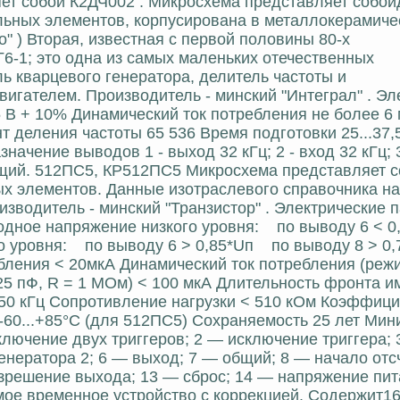
ет собой К2ДЧ002 . Микросхема представляет собой
альных элементов, корпусирована в металлокерамич
" ) Вторая, известная с первой половины 80-х
Г6-1; это одна из самых маленьких отечественных
ь кварцевого генератора, делитель частоты и
гателем. Производитель - минский "Интеграл" . Эл
 В + 10% Динамический ток потребления не более 6
 деления частоты 65 536 Время подготовки 25...37,
начение выводов 1 - выход 32 кГц; 2 - вход 32 кГц; 3
 общий. 512ПС5, КР512ПС5 Микросхема представляет 
х элементов. Данные изотраслевого справочника на
оизводитель - минский "Транзистор" . Электрические
одное напряжение низкого уровня: по выводу 6 < 
о уровня: по выводу 6 > 0,85*Uп по выводу 8 > 0,
ебления < 20мкА Динамический ток потребления (реж
25 пФ, R = 1 МОм) < 100 мкА Длительность фронта и
150 кГц Сопротивление нагрузки < 510 кОм Коэффиц
р -60...+85°С (для 512ПС5) Сохраняемость 25 лет Ми
ключение двух триггеров; 2 — исключение триггера;
енератора 2; 6 — выход; 7 — общий; 8 — начало отс
разрешение выхода; 13 — сброс; 14 — напряжение пит
ое временное устройство с коррекцией. Содержит1