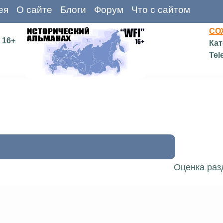
ея
О сайте
Блоги
Форум
Что с сайтом
СО
16+
Кат
Tel
Оценка раз