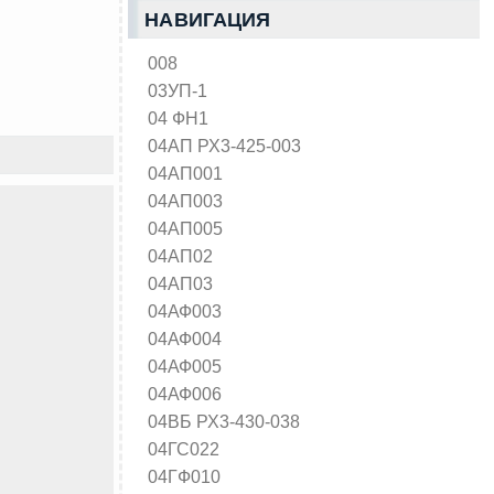
НАВИГАЦИЯ
008
03УП-1
04 ФН1
04АП РХ3-425-003
04АП001
04АП003
04АП005
04АП02
04АП03
04АФ003
04АФ004
04АФ005
04АФ006
04ВБ РХ3-430-038
04ГС022
04ГФ010