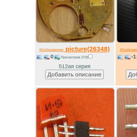
picture(26348)
Изображение
Изображ
0
-1
Просмотров 2726
512ая серия