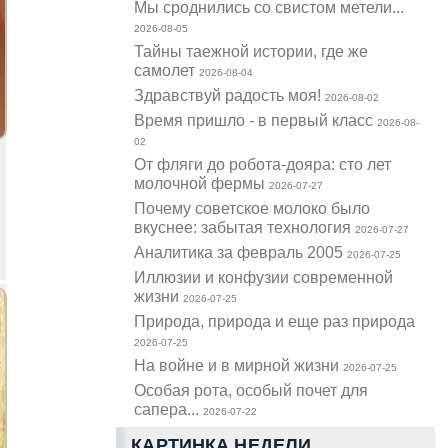
Мы сроднились со свистом метели...
2026-08-05
Тайны таежной истории, где же
самолет
2026-08-04
Здравствуй радость моя!
2026-08-02
Время пришло - в первый класс
2026-08-
02
От фляги до робота-дояра: сто лет
молочной фермы
2026-07-27
Почему советское молоко было
вкуснее: забытая технология
2026-07-27
Аналитика за февраль 2005
2026-07-25
Иллюзии и конфузии современной
жизни
2026-07-25
Природа, природа и еще раз природа
2026-07-25
На войне и в мирной жизни
2026-07-25
Особая рота, особый почет для
сапера...
2026-07-22
КАРТИНКА НЕДЕЛИ