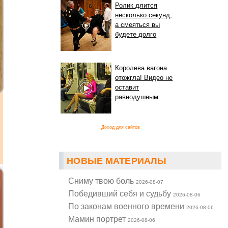
Ролик длится
несколько секунд,
а смеяться вы
будете долго
Королева вагона
отожгла! Видео не
оставит
равнодушным
Доход для сайтов
НОВЫЕ МАТЕРИАЛЫ
Cниму твою боль
2026-08-07
Победивший себя и судьбу
2026-08-06
По законам военного времени
2026-08-06
Мамин портрет
2026-08-06