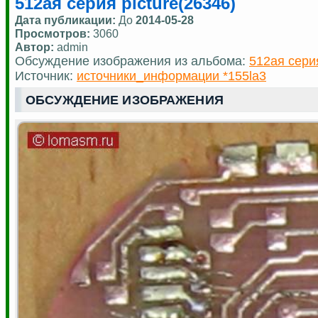
512ая серия picture(26346)
Дата публикации:
До
2014-05-28
Просмотров:
3060
Автор:
admin
Обсуждение изображения из альбома:
512ая сери
Источник:
источники_информации *155la3
ОБСУЖДЕНИЕ ИЗОБРАЖЕНИЯ