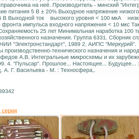
равочника на неё. Производитель - минский "Интегр
е питания 5 В ± 20% Выходное напряжение низкого
,6 В Выходной ток высокого уровня < 100 мкА низк
ь фронта импульса входного напряжения < 10 мкс Та
 Сохраняемость 25 лет Минимальная наработка 100 ты
озяйственного назначения. Группа 6331. Сборник с
ВНИИ "Электронстандарт", 1989 2. АИПС "Меркурий".
ы производственно-технического назначения и наро
 Нефедов А.В. Интегральные микросхемы и их зарубе
9. 4. "Пульсар". Прошлое... Настоящее... Будущее... 
A. Г. Васильева - М. : Техносфера,.
 39342
 серия