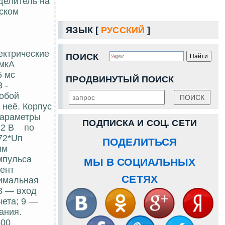
делитель на
еском
ЯЗЫК [
РУССКИЙ
]
ектрические
ПОИСК
 мкА
5 мс
ПРОДВИНУТЫЙ ПОИСК
 -
собой
 неё. Корпус
 параметры
ПОДПИСКА И СОЦ. СЕТИ
0,2 В по
72*Uп
ПОДЕЛИТЬСЯ
им
мпульса
МЫ В СОЦИАЛЬНЫХ
иент
СЕТЯХ
нимальная
 3 — вход
чета; 9 —
ания.
600