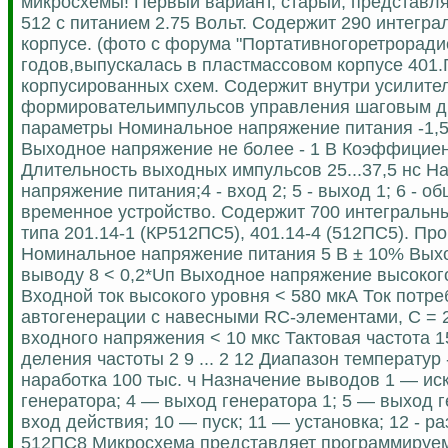
микросхемы! Первый вариант, старый, представля
512 с питанием 2.75 Вольт. Содержит 290 интегр
корпусе. (фото с форума "Портативногоретрорадио
годов,выпускалась в пластмассовом корпусе 401.
корпусированных схем. Содержит внутри усилител
формировательимпульсов управления шаговым дви
параметры Номинальное напряжение питания -1,5
Выходное напряжение не более - 1 В Коэффициент
Длительность выходных импульсов 25...37,5 нс Наз
напряжение питания;4 - вход 2; 5 - выход 1; 6 -
временное устройство. Содержит 700 интегральны
типа 201.14-1 (КР512ПС5), 401.14-4 (512ПС5). Пр
Номинальное напряжение питания 5 В ± 10% Вых
выводу 8 < 0,2*Uп Выходное напряжение высоког
Входной ток высокого уровня < 580 мкА Ток потр
автогенерации с навесными RC-элементами, C = 
входного напряжения < 10 мкс Тактовая частота 
деления частоты 2 9 ... 2 12 Диапазон температу
наработка 100 тыс. ч Назначение выводов 1 — ис
генератора; 4 — выход генератора 1; 5 — выход г
вход действия; 10 — пуск; 11 — установка; 12 - 
512ПС8 Микросхема представляет программируем