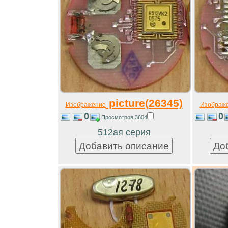
picture(26345)
Изображение
Изображ
0
0
Просмотров 3604
512ая серия