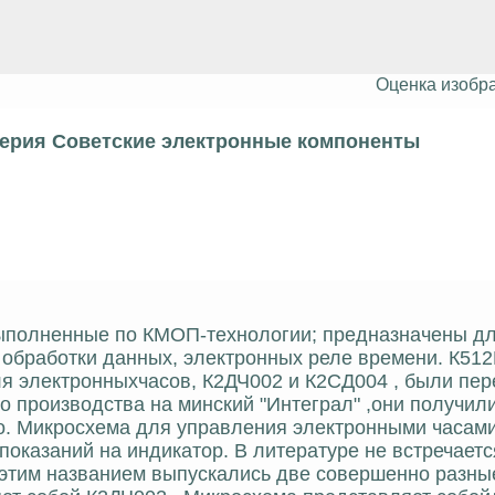
Оценка изобр
серия Советские электронные компоненты
 выполненные по КМОП-технологии; предназначены дл
 обработки данных, электронных реле времени. К51
ля электронныхчасов, К2ДЧ002 и К2СД004 , были пер
о производства на минский "Интеграл" ,они получил
о. Микросхема для управления электронными часами
оказаний на индикатор. В литературе не встречается
 этим названием выпускались две совершенно разны