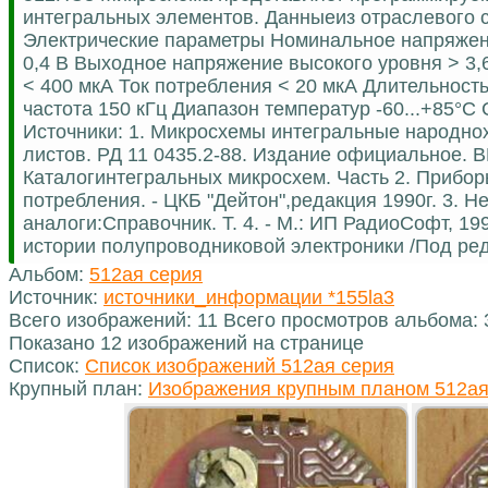
интегральных элементов. Данныеиз отраслевого сп
Электрические параметры Номинальное напряжени
0,4 В Выходное напряжение высокого уровня > 3
< 400 мкА Ток потребления < 20 мкА Длительност
частота 150 кГц Диапазон температур -60...+85°С
Источники: 1. Микросхемы интегральные народнох
листов. РД 11 0435.2-88. Издание официальное. 
Каталогинтегральных микросхем. Часть 2. Прибор
потребления. - ЦКБ "Дейтон",редакция 1990г. 3.
аналоги:Справочник. Т. 4. - М.: ИП РадиоСофт, 199
истории полупроводниковой электроники /Под ред. 
Альбом:
512ая серия
Источник:
источники_информации *155la3
Всего изображений: 11 Всего просмотров альбома:
Показано 12 изображений на странице
Список:
Список изображений 512ая серия
Крупный план:
Изображения крупным планом 512ая