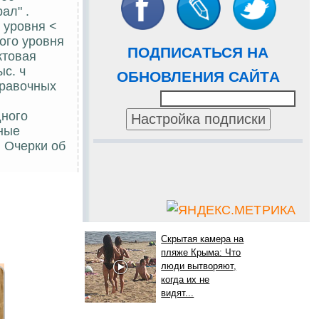
ал" .
 уровня <
ого уровня
ПОДПИСАТЬСЯ НА
ктовая
с. ч
ОБНОВЛЕНИЯ САЙТА
правочных
дного
жные
: Очерки об
Скрытая камера на
пляже Крыма: Что
люди вытворяют,
когда их не
видят...