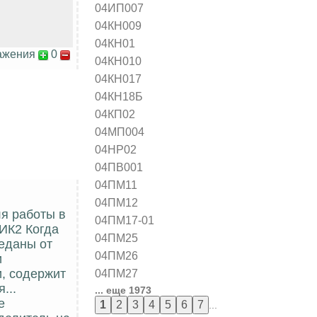
04ИП007
04КН009
04КН01
ажения
0
04КН010
04КН017
04КН18Б
04КП02
04МП004
04НР02
04ПВ001
04ПМ11
04ПМ12
я работы в
04ПМ17-01
2ИК2 Когда
04ПМ25
еданы от
04ПМ26
и
04ПМ27
, содержит
...
... еще 1973
е
...