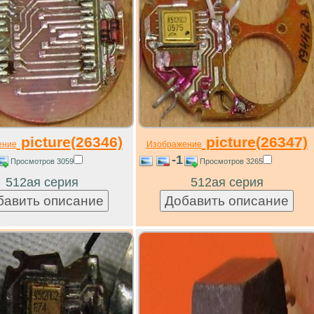
picture(26346)
picture(26347)
ение
Изображение
-1
Просмотров 3059
Просмотров 3265
512ая серия
512ая серия