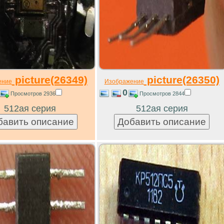
picture(26349)
picture(26350)
ение
Изображение
0
Просмотров 2936
Просмотров 2844
512ая серия
512ая серия