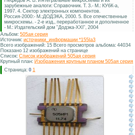
Нефедов А. В. Интегральные микросхемы и их
зарубежные аналоги: Справочник. Т. 3.- М.: КУбК-а,
1997. 4. Сектор электронных компонентов.
Россия-2000:- М.:ДОДЭКА, 2000. 5. Все отечественные
микросхемы. - 2-е изд., переработанное и дополненное
- М.: Издательский дом "Додэка-XXI", 2004
Альбом:
505ая серия
Источник:
источники_информации *155la3
Всего изображений: 15 Всего просмотров альбома: 44034
Показано 12 изображений на странице
Список:
Список изображений 505ая серия
Крупный план:
Изображения крупным планом 505ая серия
Страница:
0
1