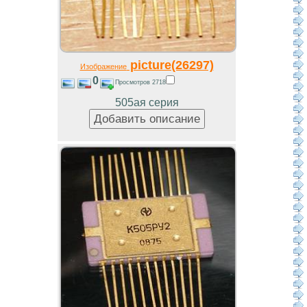
picture(26297)
Изображение
0
Просмотров 2718
505ая серия