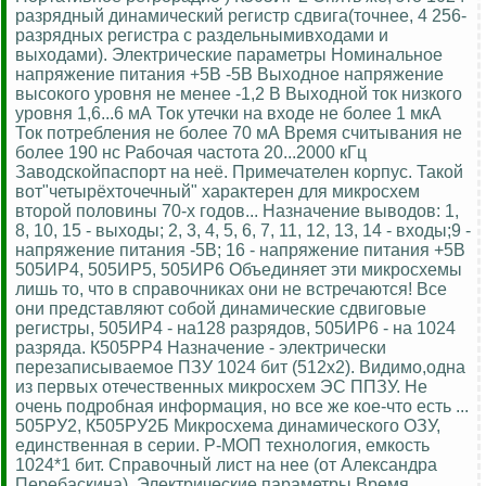
разрядный динамический регистр сдвига(точнее, 4 256-
разрядных регистра с раздельнымивходами и
выходами). Электрические параметры Номинальное
напряжение питания +5В -5В Выходное напряжение
высокого уровня не менее -1,2 В Выходной ток низкого
уровня 1,6...6 мА Ток утечки на входе не более 1 мкА
Ток потребления не более 70 мА Время считывания не
более 190 нс Рабочая частота 20...2000 кГц
Заводскойпаспорт на неё. Примечателен корпус. Такой
вот"четырёхточечный" характерен для микросхем
второй половины 70-х годов... Назначение выводов: 1,
8, 10, 15 - выходы; 2, 3, 4, 5, 6, 7, 11, 12, 13, 14 - входы;9 -
напряжение питания -5В; 16 - напряжение питания +5В
505ИР4, 505ИР5, 505ИР6 Объединяет эти микросхемы
лишь то, что в справочниках они не встречаются! Все
они представляют собой динамические сдвиговые
регистры, 505ИР4 - на128 разрядов, 505ИР6 - на 1024
разряда. К505РР4 Назначение - электрически
перезаписываемое ПЗУ 1024 бит (512х2). Видимо,одна
из первых отечественных микросхем ЭС ППЗУ. Не
очень подробная информация, но все же кое-что есть ...
505РУ2, К505РУ2Б Микросхема динамического ОЗУ,
единственная в серии. P-МОП технология, емкость
1024*1 бит. Справочный лист на нее (от Александра
Перебаскина). Электрические параметры Время