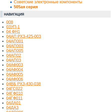
Советские электронные компоненты
505ая серия
НАВИГАЦИЯ
008
03УП-1
04 ФН1
04АП РХ3-425-003
04АП001
04АП003
04АП005
04АП02
04АП03
04АФ003
04АФ004
04АФ005
04АФ006
04ВБ РХ3-430-038
04ГС022
04ГФ010
04ГФ011
04ДА01
04ДА3