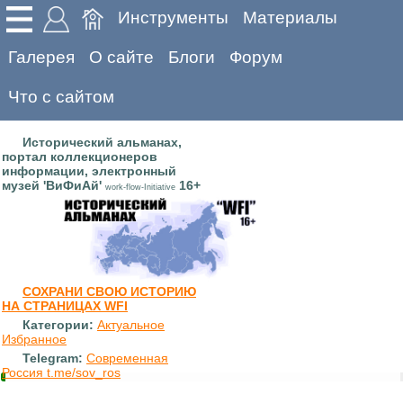
Инструменты
Материалы
Галерея
О сайте
Блоги
Форум
Что с сайтом
Исторический альманах,
портал коллекционеров
информации, электронный
музей 'ВиФиАй'
16+
work-flow-Initiative
СОХРАНИ СВОЮ ИСТОРИЮ
НА СТРАНИЦАХ WFI
Категории:
Актуальное
Избранное
Telegram:
Современная
Россия t.me/sov_ros