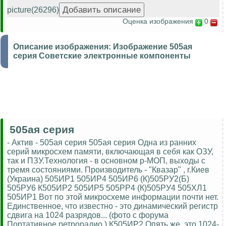
picture(26296)
Оценка изображения
0
Описание изображения:
Изображение 505ая
серия Советские электронные компоненты
505ая серия
- Актив - 505ая серия 505ая серия Одна из ранних
серий микросхем памяти, включающая в себя как ОЗУ,
так и ПЗУ.Технология - в основном p-МОП, выходы с
тремя состояниями. Производитель - "Квазар" , г.Киев
(Украина) 505ИР1 505ИР4 505ИР6 (К)505РУ2(Б)
505РУ6 К505ИР2 505ИР5 505РР4 (К)505РУ4 505ХЛ1
505ИР1 Вот по этой микросхеме информации почти нет.
Единственное, что известно - это динамический регистр
сдвига на 1024 разрядов... (фото с форума
Портативное ретрорадио ) К505ИР2 Опять же, это 1024-