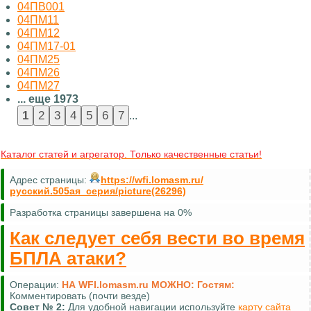
04ПВ001
04ПМ11
04ПМ12
04ПМ17-01
04ПМ25
04ПМ26
04ПМ27
... еще 1973
...
Каталог статей и агрегатор. Только качественные статьи!
Адрес страницы:
https://wfi.lomasm.ru/
русский.505ая_серия/picture(26296)
Разработка страницы завершена на 0%
Как следует себя вести во время
БПЛА атаки?
Операции:
НА WFI.lomasm.ru МОЖНО:
Гостям:
Комментировать (почти везде)
Совет №
2:
Для удобной навигации используйте
карту сайта