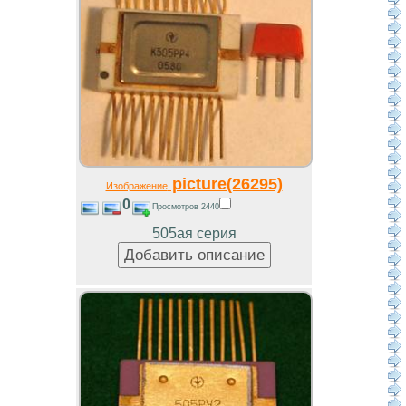
picture(26295)
Изображение
0
Просмотров 2440
505ая серия