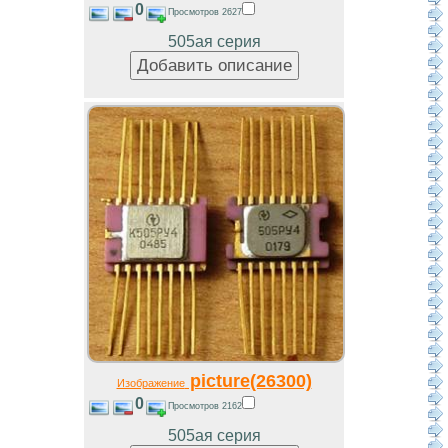
0
Просмотров 2627
505ая серия
picture(26300)
Изображение
0
Просмотров 2162
505ая серия