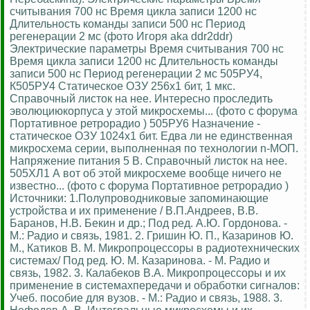
считывания 700 нс Время цикла записи 1200 нс
Длительность команды записи 500 нс Период
регенерации 2 мс (фото Игоря aka ddr2ddr)
Электрические параметры Время считывания 700 нс
Время цикла записи 1200 нс Длительность команды
записи 500 нс Период регенерации 2 мс 505РУ4,
К505РУ4 Статическое ОЗУ 256х1 бит, 1 мкс.
Справочный листок на нее. Интересно проследить
эволюциюкорпуса у этой микросхемы... (фото с форума
Портативное ретрорадио ) 505РУ6 Назначение -
статическое ОЗУ 1024х1 бит. Едва ли не единственная
микросхема серии, выполненная по технологии n-МОП.
Напряжение питания 5 В. Справочный листок на нее.
505ХЛ1 А вот об этой микросхеме вообще ничего не
известно... (фото с форума Портативное ретрорадио )
Источники: 1.Полупроводниковые запоминающие
устройства и их применение / В.П.Андреев, В.В.
Баранов, Н.В. Бекин и др.; Под ред. А.Ю. Гордонова. -
М.: Радио и связь, 1981. 2. Гришин Ю. П., Казаринов Ю.
М., Катиков В. М. Микропроцессоры в радиотехнических
системах/ Под ред. Ю. М. Казаринова. - М. Радио и
связь, 1982. 3. Калабеков В.А. Микропроцессоры и их
применение в системахпередачи и обработки сигналов:
Учеб. пособие для вузов. - М.: Радио и связь, 1988. 3.