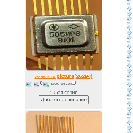
picture(26294)
Изображение
0
Просмотров 2179
505ая серия