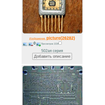
picture(26282)
Изображение
0
Просмотров 2228
502ая серия