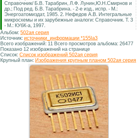
Справочник/ Б.В. Тарабрин, Л.Ф. Лунин,Ю.Н.Смирнов и
др.; Под ред. Б.В. Тарабрина. - 2-е изд., испр. - М.:
Энергоатомиздат, 1985. 2. Нефедов А.В. Интегральные
микросхемы и их зарубежные аналоги: Справочник. Т. 3
- М.: КУбК-а, 1997.
Альбом:
502ая серия
Источник:
источники_информации *155la3
Всего изображений: 11 Всего просмотров альбома: 26477
Показано 12 изображений на странице
Список:
Список изображений 502ая серия
Крупный план:
Изображения крупным планом 502ая серия