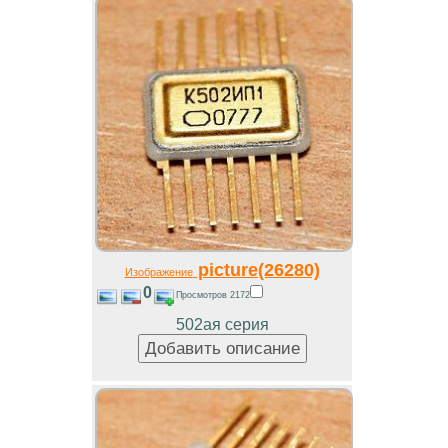
picture(26280)
Изображение
0
Просмотров 2172
502ая серия