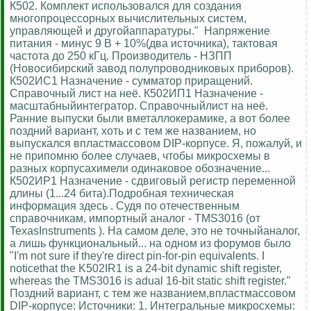
К502. Комплект использовался для создания
многопроцессорных вычислительных систем,
управляющей и другойаппаратуры." Напряжение
питания - минус 9 В + 10%(два источника), тактовая
частота до 250 кГц. Производитель - НЗПП
(Новосибирский завод полупроводниковых приборов).
К502ИС1 Назначение - сумматор приращений.
Справочный лист на неё. К502ИП1 Назначение -
масштабныйинтегратор. Справочныйлист на неё.
Ранние выпуски были вметаллокерамике, а вот более
поздний вариант, хоть и с тем же названием, но
выпускался впластмассовом DIP-корпусе. Я, пожалуй, и
не припомню более случаев, чтобы микросхемы в
разных корпусахимели одинаковое обозначение...
К502ИР1 Назначение - сдвиговый регистр переменной
длины (1...24 бита).Подробная техническая
информация здесь . Судя по отечественным
справочникам, импортный аналог - TMS3016 (от
TexasInstruments ). На самом деле, это не точныйаналог,
а лишь функциональный... на одном из форумов было
"I'm not sure if they're direct pin-for-pin equivalents. I
noticethat the K502IR1 is a 24-bit dynamic shift register,
whereas the TMS3016 is adual 16-bit static shift register."
Поздний вариант, с тем же названием,впластмассовом
DIP-корпусе: Источники: 1. Интегральные микросхемы: