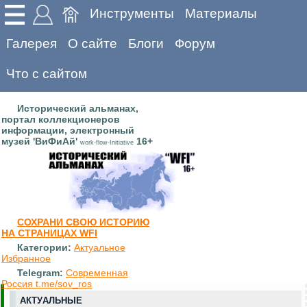
Инструменты
Материалы
Галерея
О сайте
Блоги
Форум
Что с сайтом
Исторический альманах,
портал коллекционеров
информации, электронный
музей 'ВиФиАй'
16+
work-flow-Initiative
СОХРАНИ СВОЮ ИСТОРИЮ
НА СТРАНИЦАХ WFI
Категории:
Актуальное
Избранное
Telegram:
Современная
Россия t.me/sov_ros
АКТУАЛЬНЫЕ