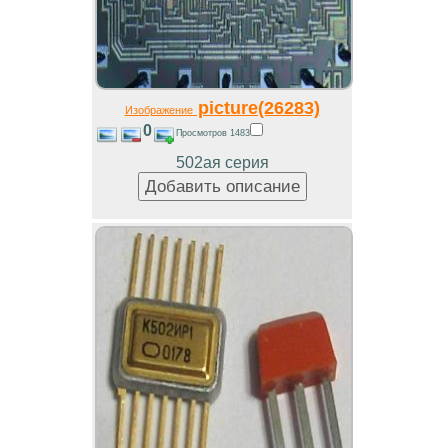
picture(26283)
Изображение
0
Просмотров 1483
502ая серия