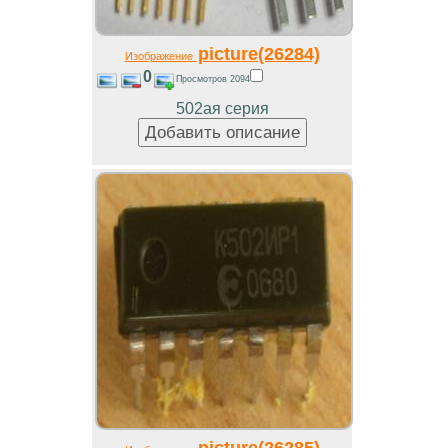
picture(26284)
Изображение
0
Просмотров 2094
502ая серия
picture(26285)