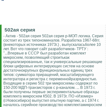
502ая серия
- Актив - 502ая серия 502ая серия p-МОП логика. Серия
состоит из трех типономиналов. Разработка 1967-68гг.
(внекоторых источниках 1973г.) , выпускаласьболее 10
лет. Вот что говорит сайт разработчиков- ТРТУ :
"...Впервые в СССР был разработан комплект
микросхем, позволяющий строитькак
специализированные, так и универсальные решающие
блоки цифровых интегрирующих систем на основе
достаточнокрупных функциональных единиц трех
типов: сумматора приращений, масштабирующего
интегратора и регистра с переменнойразрядностью.
Входящие в серию 502 три микросхемы содержат по
150-200 МДП-транзисторов с р-каналом. ... В 1973 г.
были получены первые экспериментальные образцы
комплекта микросхем К502. В 1973г. ПО «Изомер»
(г.Новосибирск) выпустил опытную партию, а с 1974 г.
началось серийное производство комплектамикросхем