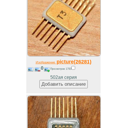
picture(26281)
Изображение
0
Просмотров 1793
502ая серия