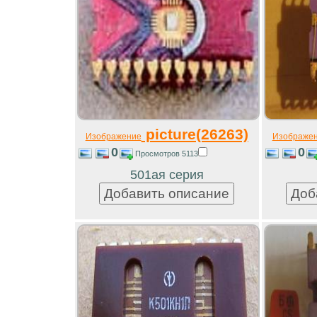
picture(26263)
Изображение
Изображе
0
0
Просмотров 5113
501ая серия