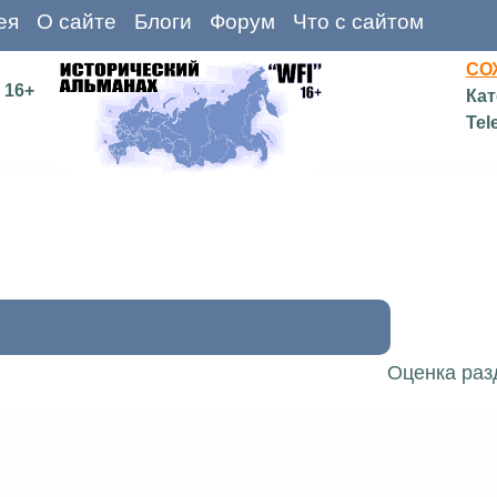
ея
О сайте
Блоги
Форум
Что с сайтом
СО
16+
Кат
Tel
Оценка раз