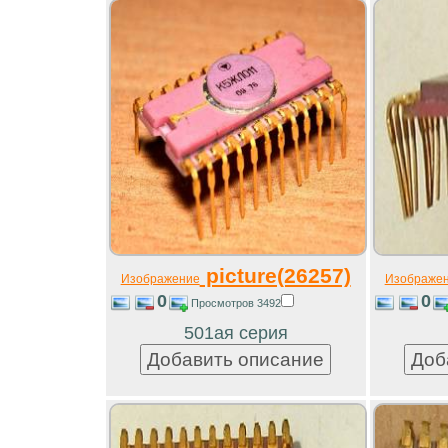
picture(26257)
Изображение
Изображе
0
0
Просмотров 3492
501ая серия