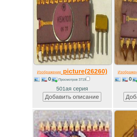
picture(26260)
Изображение
Изображе
0
0
Просмотров 3719
501ая серия