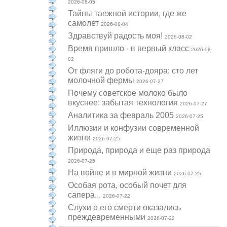
2026-08-05
Тайны таежной истории, где же
самолет
2026-08-04
Здравствуй радость моя!
2026-08-02
Время пришло - в первый класс
2026-08-
02
От фляги до робота-дояра: сто лет
молочной фермы
2026-07-27
Почему советское молоко было
вкуснее: забытая технология
2026-07-27
Аналитика за февраль 2005
2026-07-25
Иллюзии и конфузии современной
жизни
2026-07-25
Природа, природа и еще раз природа
2026-07-25
На войне и в мирной жизни
2026-07-25
Особая рота, особый почет для
сапера...
2026-07-22
Слухи о его смерти оказались
преждевременными
2026-07-22