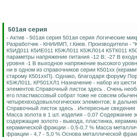
501ая серия
- Актив - 501ая серия 501ая серия Логические м
Разработчик - КНИИМП, г.Киев. Производители - "Кв
К5ИД011 К5ИЕ011 К5ЖЛ011 К5ЖЛ014 К5ТК011 К50
параметры напряжение питания -12 В; -27 В вход
уровня -1 В выходное напряжение высокого уровн
ни в одном из справочников серии К501хх (керами
старому К501ххП). Однако, благодаря форуму Пор
К5ЖЛ011, КР501ХЛ1 Назначение - набор из шест
элементов.Справочный листок здесь . Очень необ
его пластмассовый собрат тоже не совсем обыче
четырехвходовыхлогических элементов; в дальне
Справочный листок здесь . Интересные сведения о
Масса золота в 1 шт. изделия - 0,07 Содержание з
содержащие золото - вывода, пластинка, керамика
керамической фракции - 0,5-0,7 % Масса металлич
фракции - 4,7 - 5,0 % Основа металлической фра