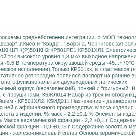
икросхемы среднейстепени интеграции, p-МОП-технол
азар" ,г.Киев и "Квадр", г.Борзна, Черниговская обл.
1КН1П К(Р)501КН2 КР501РЕ1 КР501ХЛ1 Электричес
ной ток высокого уровня 1,3 мкА выходное напряжени
я -9,5 В температура окружающей среды -45...+70°С
ческое исполнение).Только КР501хх, в пластмассе (н
тативное ретрорадио появился паспорт на ранние в
и многофункциональных двухвходовых логических
ычный корпус (керамический), тонкий и "фигурный".В
н, с проушинами. К5ЖЛ014 Набор из трех многофунк
йшем - КР501ХЛ2. К5ИД011 Назначение - дешифратор
 ней с аффинажного производства: Масса изделия - 
олота в изделии, % масс - 2,2 ±0,1 % Элементы изде
 Масса керамической фракции - 2,2 ±0,1 г Содержан
еской фракции - 0,9 ±0,05 г Содержание золота в м
кции - железо-никелевый сплав Основа керамической