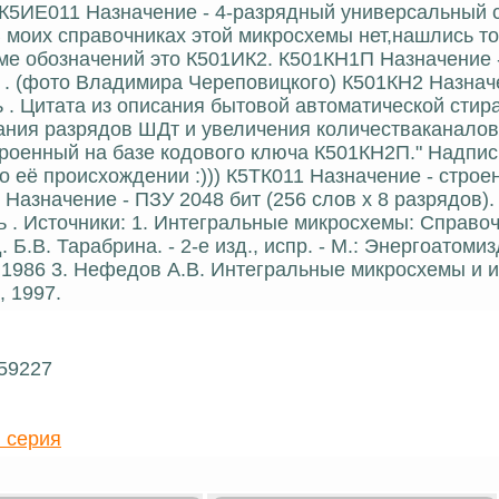
К5ИЕ011 Назначение - 4-разрядный универсальный с
В моих справочниках этой микросхемы нет,нашлись т
теме обозначений это К501ИК2. К501КН1П Назначение 
. (фото Владимира Череповицкого) К501КН2 Назначе
. Цитата из описания бытовой автоматической стир
ния разрядов ШДт и увеличения количестваканалов
роенный на базе кодового ключа К501КН2П." Надпис
 её происхождении :))) К5ТК011 Назначение - строе
Назначение - ПЗУ 2048 бит (256 слов х 8 разрядов). 
 . Источники: 1. Интегральные микросхемы: Справоч
Б.В. Тарабрина. - 2-е изд., испр. - М.: Энергоатомизд
, 1986 3. Нефедов А.В. Интегральные микросхемы и и
, 1997.
 59227
 серия