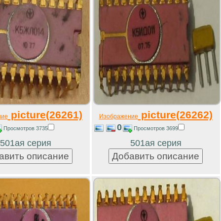
picture(26261)
picture(26262)
ние
Изображение
0
Просмотров 3735
Просмотров 3699
501ая серия
501ая серия