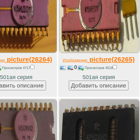
picture(26264)
picture(26265)
ние
Изображение
0
Просмотров 4717
Просмотров 4518
501ая серия
501ая серия