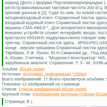
корунд (фото с форума Портативноеретрорадио ) 
регистр;максимальная тактовая частота 200 кГц. 
краткие данные в [2]. Судя по ним, по новой сис
четырехвходовый ключ. Справочный листок здесь 
входовый кодовый ключ.Справочный листок здесь 
машины СМА-4ФБЭ "...Для аппаратного маскирова
внешних устройств служит интерфейс ввода, пост
кристалле К501КН2 недвусмысленно говорит нам о
триггер. Справочный листок здесь . КР501РЕ1-033 
конце - версия прошивки.Справочный листок здесь
Тарабрин, Л.Ф. Лунин, Ю.Н.Смирнови др.; Под ред. 
А. Юшин. Счетчики. - "Моделист-Конструктор" №5
зарубежные аналоги: Справочник. Т. 3 - М.: КУбК-а
Альбом:
501ая серия
Источник:
источники_информации *155la3
Всего изображений: 17 Всего просмотров альбома:
Показано 12 изображений на странице
Список:
Список изображений 501ая серия
Крупный план:
Изображения крупным планом 501ая
Страница:
0
1