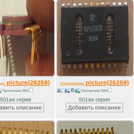
picture(26258)
picture(26259)
ние
Изображение
0
Просмотров 3961
Просмотров 3002
501ая серия
501ая серия