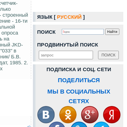
четчик-
олько
- строенный
ЯЗЫК [
РУССКИЙ
]
ние - 16-ти
альной
ПОИСК
 опроса
ь на
ПРОДВИНУТЫЙ ПОИСК
нный JKD-
"033" в
ник/ Б.В.
ат, 1985. 2.
х
ПОДПИСКА И СОЦ. СЕТИ
ПОДЕЛИТЬСЯ
МЫ В СОЦИАЛЬНЫХ
СЕТЯХ