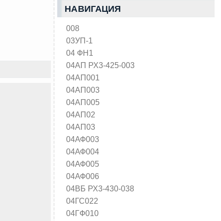
НАВИГАЦИЯ
008
03УП-1
04 ФН1
04АП РХ3-425-003
04АП001
04АП003
04АП005
04АП02
04АП03
04АФ003
04АФ004
04АФ005
04АФ006
04ВБ РХ3-430-038
04ГС022
04ГФ010