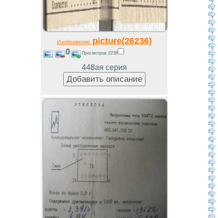
picture(26236)
Изображение
0
Просмотров 2238
448ая серия