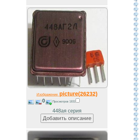
picture(26232)
Изображение
0
Просмотров 1831
448ая серия