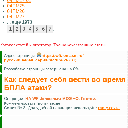
04ПМ17-01
04ПМ25
04ПМ26
04ПМ27
... еще 1973
...
Каталог статей и агрегатор. Только качественные статьи!
Адрес страницы:
https://wfi.lomasm.ru/
русский.448ая_серия/picture(26231)
Разработка страницы завершена на 0%
Как следует себя вести во время
БПЛА атаки?
Операции:
НА WFI.lomasm.ru МОЖНО:
Гостям:
Комментировать (почти везде)
Совет №
2:
Для удобной навигации используйте
карту сайта