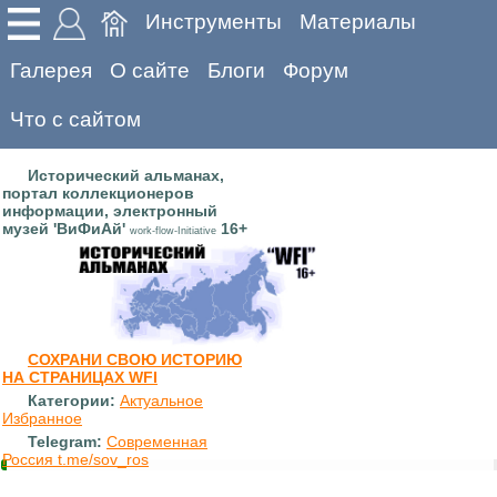
Инструменты
Материалы
Галерея
О сайте
Блоги
Форум
Что с сайтом
Исторический альманах,
портал коллекционеров
информации, электронный
музей 'ВиФиАй'
16+
work-flow-Initiative
СОХРАНИ СВОЮ ИСТОРИЮ
НА СТРАНИЦАХ WFI
Категории:
Актуальное
Избранное
Telegram:
Современная
Россия t.me/sov_ros