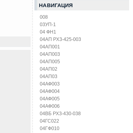
НАВИГАЦИЯ
008
03УП-1
04 ФН1
04АП РХ3-425-003
04АП001
04АП003
04АП005
04АП02
04АП03
04АФ003
04АФ004
04АФ005
04АФ006
04ВБ РХ3-430-038
04ГС022
04ГФ010