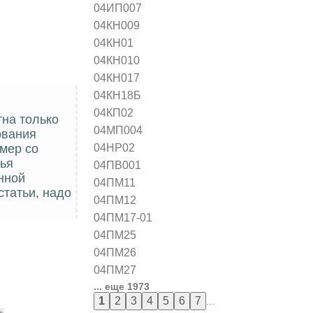
04ИП007
04КН009
04КН01
04КН010
04КН017
04КН18Б
04КП02
тна только
04МП004
ования
04НР02
мер со
тья
04ПВ001
нной
04ПМ11
статьи, надо
04ПМ12
04ПМ17-01
04ПМ25
04ПМ26
04ПМ27
... еще 1973
...