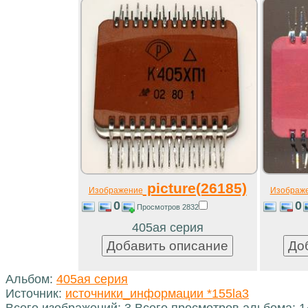
picture(26185)
Изображение
Изображ
0
0
Просмотров 2832
405ая серия
Альбом:
405ая серия
Источник:
источники_информации *155la3
Всего изображений: 3 Всего просмотров альбома: 