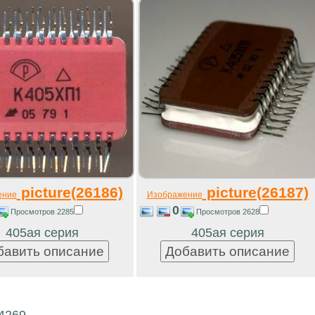
picture(26186)
picture(26187)
ение
Изображение
0
Просмотров 2285
Просмотров 2628
405ая серия
405ая серия
14269