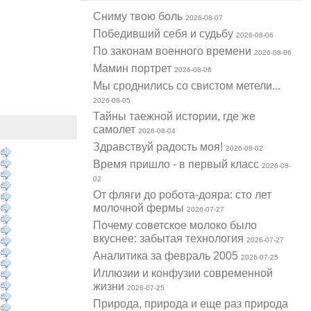
Cниму твою боль
2026-08-07
Победивший себя и судьбу
2026-08-06
По законам военного времени
2026-08-06
Мамин портрет
2026-08-06
Мы сроднились со свистом метели...
2026-08-05
Тайны таежной истории, где же
самолет
2026-08-04
Здравствуй радость моя!
2026-08-02
Время пришло - в первый класс
2026-08-
02
От фляги до робота-дояра: сто лет
молочной фермы
2026-07-27
Почему советское молоко было
вкуснее: забытая технология
2026-07-27
Аналитика за февраль 2005
2026-07-25
Иллюзии и конфузии современной
жизни
2026-07-25
Природа, природа и еще раз природа