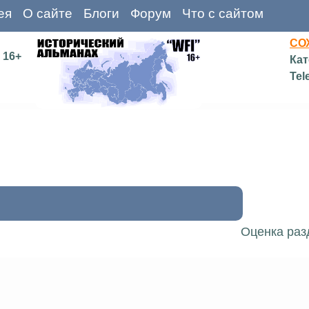
ея
О сайте
Блоги
Форум
Что с сайтом
СО
16+
Кат
Tel
Оценка раз