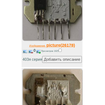
picture(26178)
Изображение
0
Просмотров 1925
403я серия