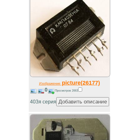
picture(26177)
Изображение
0
Просмотров 2663
403я серия