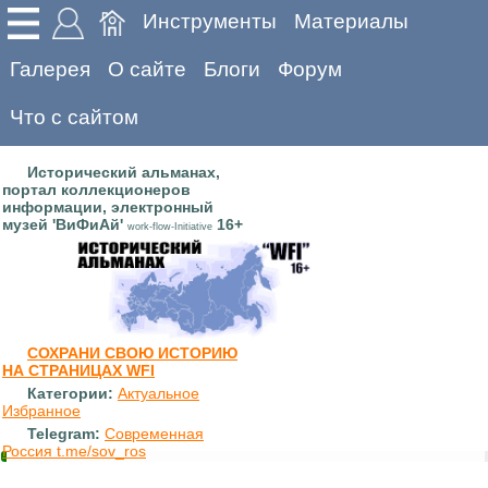
Инструменты
Материалы
Галерея
О сайте
Блоги
Форум
Что с сайтом
Исторический альманах,
портал коллекционеров
информации, электронный
музей 'ВиФиАй'
16+
work-flow-Initiative
СОХРАНИ СВОЮ ИСТОРИЮ
НА СТРАНИЦАХ WFI
Категории:
Актуальное
Избранное
Telegram:
Современная
Россия t.me/sov_ros