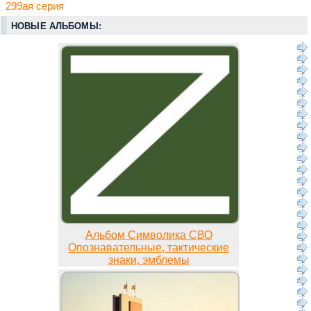
299ая серия
НОВЫЕ АЛЬБОМЫ:
Альбом Символика СВО
Опознавательные, тактические
знаки, эмблемы