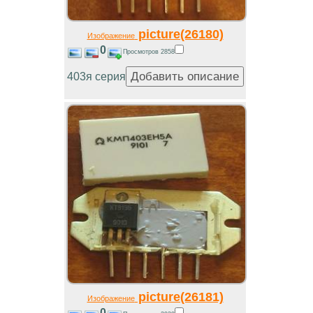
picture(26180)
Изображение
0
Просмотров 2858
403я серия
picture(26181)
Изображение
0