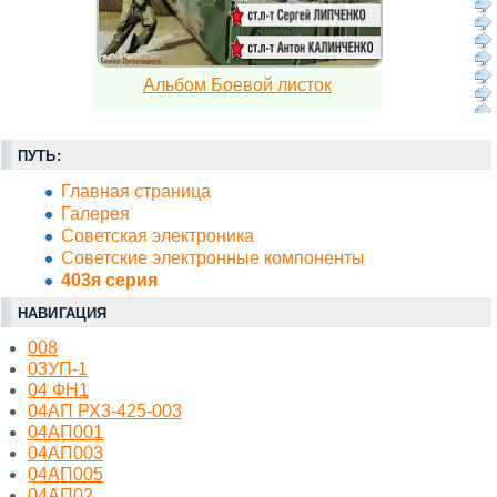
Альбом Боевой листок
ПУТЬ:
Главная страница
Галерея
Советская электроника
Советские электронные компоненты
403я серия
НАВИГАЦИЯ
008
03УП-1
04 ФН1
04АП РХ3-425-003
04АП001
04АП003
04АП005
04АП02