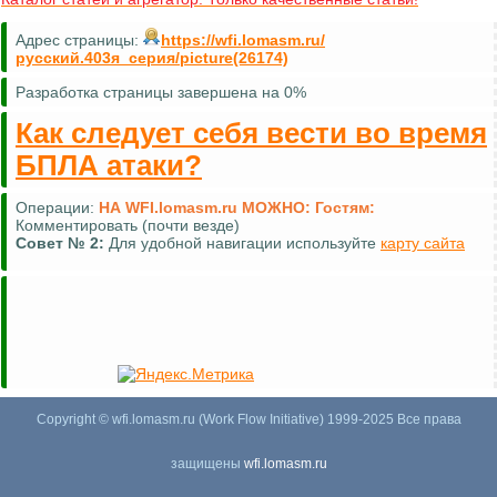
Адрес страницы:
https://wfi.lomasm.ru/
русский.403я_серия/picture(26174)
Разработка страницы завершена на 0%
Как следует себя вести во время
БПЛА атаки?
Операции:
НА WFI.lomasm.ru МОЖНО:
Гостям:
Комментировать (почти везде)
Совет №
2:
Для удобной навигации используйте
карту сайта
Copyright © wfi.lomasm.ru (Work Flow Initiative) 1999-2025 Все права
защищены
wfi.lomasm.ru