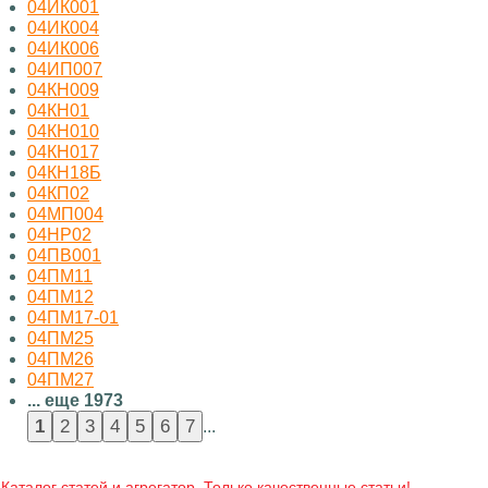
04ИК001
04ИК004
04ИК006
04ИП007
04КН009
04КН01
04КН010
04КН017
04КН18Б
04КП02
04МП004
04НР02
04ПВ001
04ПМ11
04ПМ12
04ПМ17-01
04ПМ25
04ПМ26
04ПМ27
... еще 1973
...
Каталог статей и агрегатор. Только качественные статьи!