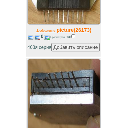
picture(26173)
Изображение
0
Просмотров 3840
403я серия