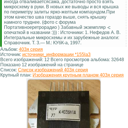
иногда отваливаетсясама, достаточно просто взять
микросхему в руки. В новых же выводы и вся крышка
по периметру залиты ярко-желтым компаундом.При
этом качество шва гораздо выше, снять крышку
намного труднее. (фото с форума
Портативноеретрорадио ) Забавный экземпляр -с
опечаткой в названии :))) : Источники: 1. Нефедов А. В.
Интегральные микросхемы и их зарубежные аналоги:
Справочник. Т. 3.— М.: КУбК-а, 1997.
Альбом:
403я серия
Источник:
источники_информации *155la3
Всего изображений: 12 Всего просмотров альбома: 32648
Показано 12 изображений на странице
Список:
Список изображений 403я серия
Крупный план:
Изображения крупным планом 403я серия