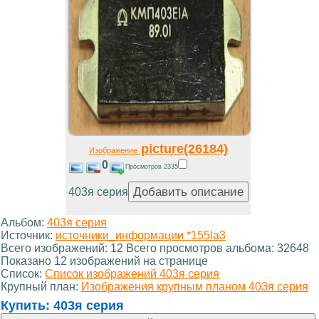
picture(26184)
Изображение
0
Просмотров 2335
403я серия
Альбом:
403я серия
Источник:
источники_информации *155la3
Всего изображений: 12 Всего просмотров альбома: 32648
Показано 12 изображений на странице
Список:
Список изображений 403я серия
Крупный план:
Изображения крупным планом 403я серия
Купить:
403я серия