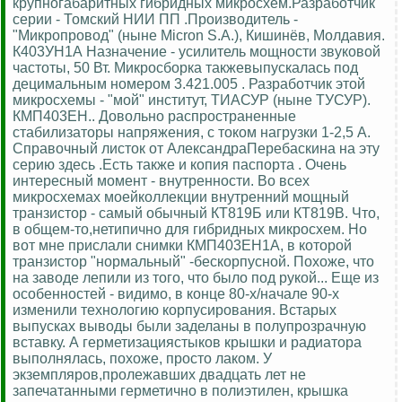
крупногабаритных гибридных микросхем.Разработчик
серии - Томский НИИ ПП .Производитель -
"Микропровод" (ныне Micron S.A.), Кишинёв, Молдавия.
К403УН1А Назначение - усилитель мощности звуковой
частоты, 50 Вт. Микросборка такжевыпускалась под
децимальным номером 3.421.005 . Разработчик этой
микросхемы - "мой" институт, ТИАСУР (ныне ТУСУР).
КМП403ЕН.. Довольно распространенные
стабилизаторы напряжения, с током нагрузки 1-2,5 А.
Справочный листок от АлександраПеребаскина на эту
серию здесь .Есть также и копия паспорта . Очень
интересный момент - внутренности. Во всех
микросхемах моейколлекции внутренний мощный
транзистор - самый обычный КТ819Б или КТ819В. Что,
в общем-то,нетипично для гибридных микросхем. Но
вот мне прислали снимки КМП403ЕН1А, в которой
транзистор "нормальный" -бескорпусной. Похоже, что
на заводе лепили из того, что было под рукой... Еще из
особенностей - видимо, в конце 80-х/начале 90-х
изменили технологию корпусирования. Встарых
выпусках выводы были заделаны в полупрозрачную
вставку. А герметизациястыков крышки и радиатора
выполнялась, похоже, просто лаком. У
экземпляров,пролежавших двадцать лет не
запечатанными герметично в полиэтилен, крышка