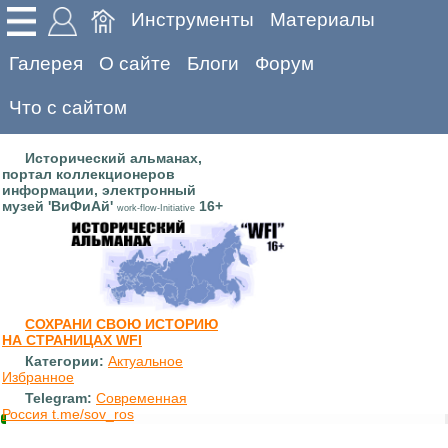
Инструменты
Материалы
Галерея
О сайте
Блоги
Форум
Что с сайтом
Исторический альманах,
портал коллекционеров
информации, электронный
музей 'ВиФиАй'
16+
work-flow-Initiative
СОХРАНИ СВОЮ ИСТОРИЮ
НА СТРАНИЦАХ WFI
Категории:
Актуальное
Избранное
Telegram:
Современная
Россия t.me/sov_ros