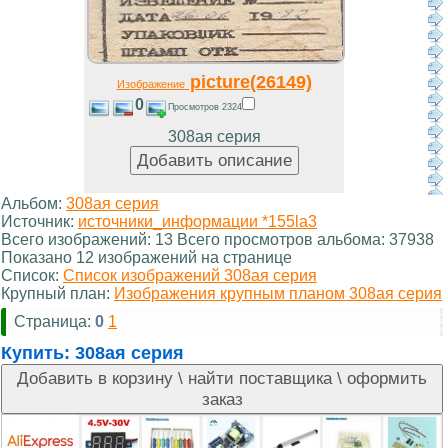
picture(26149)
Изображение
0
Просмотров 2324
308ая серия
Альбом:
308ая серия
Источник:
источники_информации *155la3
Всего изображений: 13 Всего просмотров альбома: 37938
Показано 12 изображений на странице
Список:
Список изображений 308ая серия
Крупный план:
Изображения крупным планом 308ая серия
Страница:
0
1
Купить:
308ая серия