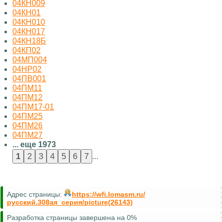
04КН009
04КН01
04КН010
04КН017
04КН18Б
04КП02
04МП004
04НР02
04ПВ001
04ПМ11
04ПМ12
04ПМ17-01
04ПМ25
04ПМ26
04ПМ27
... еще 1973
...
Адрес страницы:
https://wfi.lomasm.ru/
русский.308ая_серия/picture(26143)
Разработка страницы завершена на 0%