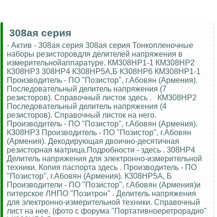
308ая серия
- Актив - 308ая серия 308ая серия Тонкопленочные
наборы резисторовдля делителей напряжения в
измерительнойаппаратуре. КМ308НР1-1 КМ308НР2
К308НР3 308НР4 К308НР5А,Б К308НР6 КМ308НР1-1
Производитель - ПО "Позистор", г.Абовян (Армения).
Последовательный делитель напряжения (7
резисторов). Справочный листок здесь . КМ308НР2
Последовательный делитель напряжения (4
резисторов). Справочный листок на него.
Производитель - ПО "Позистор", г.Абовян (Армения).
К308НР3 Производитель - ПО "Позистор", г.Абовян
(Армения). Декодирующая двоично-десятичная
резисторная матрица.Подробности - здесь . 308НР4
Делитель напряжения для электронно-измерительной
техники. Копия паспорта здесь . Производитель - ПО
"Позистор", г.Абовян (Армения). К308НР5А, Б
Производители - ПО "Позистор", г.Абовян (Армения)и
питерское ЛНПО "Позитрон" . Делитель напряжения
для электронно-измерительной техники. Справочный
лист на нее. (фото с форума "Портативноеретрорадио"