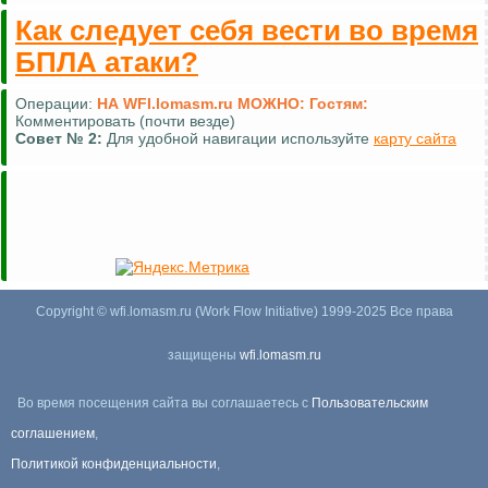
Как следует себя вести во время
БПЛА атаки?
Операции:
НА WFI.lomasm.ru МОЖНО:
Гостям:
Комментировать (почти везде)
Совет №
2:
Для удобной навигации используйте
карту сайта
Copyright © wfi.lomasm.ru (Work Flow Initiative) 1999-2025 Все права
защищены
wfi.lomasm.ru
Во время посещения сайта вы соглашаетесь с
Пользовательским
соглашением
,
Политикой конфиденциальности
,