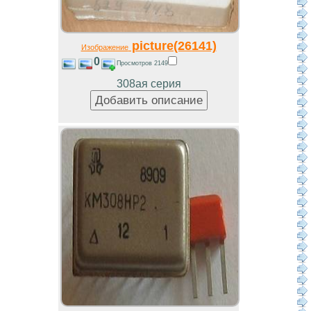
picture(26141)
Изображение
0
Просмотров 2149
308ая серия