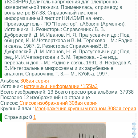
) К308НР6 Делитель напряжения для электронно-
измерительной техники. Применялась, к примеру, в
вольтметре В7-38. Справочный листок и
информацинный лист от НИИЭМП на него.
Производитель - ПО "Позистор", г.Абовян (Армения).
Источники: 1. Резисторы: Справочник / В. В.
Дубровский, Д. М. Иванов, Н. Я. Пратусевич и др.; Под
общ ред. И. И.Четверткова и В. М. Терехова. - М.: Радио
и связь, 1987. 2. Резисторы: Справочник/В. В.
Дубровский, Д. М. Иванов, Н. Я. Пратусевич и др.; Под
ред. И. И.Четверткова и В. М. Терехова. - 2-е изд.,
перераб. и доп. - М.: Радио и связь, 1991. 3. Нефедов А.
В. Интегральные микросхемы и их зарубежные
аналоги: Справочник. Т. 3.— М.: КУбК-а, 1997.
Альбом:
308ая серия
Источник:
источники_информации *155la3
Всего изображений: 13 Всего просмотров альбома: 37938
Показано 12 изображений на странице
Список:
Список изображений 308ая серия
Крупный план:
Изображения крупным планом 308ая серия
Страница:
0
1