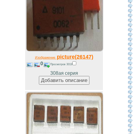
picture(26147)
Изображение
0
Просмотров 3019
308ая серия