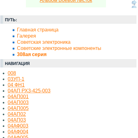
Альбом Боевой листок
ПУТЬ:
Главная страница
Галерея
Советская электроника
Советские электронные компоненты
308ая серия
НАВИГАЦИЯ
008
03УП-1
04 ФН1
04АП РХ3-425-003
04АП001
04АП003
04АП005
04АП02
04АП03
04АФ003
04АФ004
04АФ005