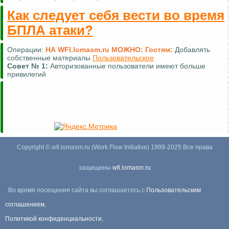
Как следует себя вести во время
БПЛА атаки?
Операции:
НА WFI.lomasm.ru МОЖНО:
Гостям:
Добавлять
собственные материалы
Пользовательское
Совет №
1:
Авторизованные пользователи имеют больше
привилегий
Copyright © wfi.lomasm.ru (Work Flow Initiative) 1999-2025 Все права
защищены
wfi.lomasm.ru
Во время посещения сайта вы соглашаетесь с
Пользовательским
соглашением
,
Политикой конфиденциальности
,