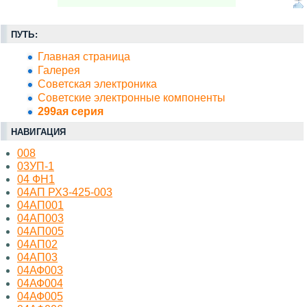
ПУТЬ:
Главная страница
Галерея
Советская электроника
Советские электронные компоненты
299ая серия
НАВИГАЦИЯ
008
03УП-1
04 ФН1
04АП РХ3-425-003
04АП001
04АП003
04АП005
04АП02
04АП03
04АФ003
04АФ004
04АФ005