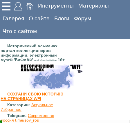
Инструменты
Материалы
Галерея
О сайте
Блоги
Форум
Что с сайтом
Исторический альманах,
портал коллекционеров
информации, электронный
музей 'ВиФиАй'
16+
work-flow-Initiative
СОХРАНИ СВОЮ ИСТОРИЮ
НА СТРАНИЦАХ WFI
Категории:
Актуальное
Избранное
Telegram:
Современная
Россия t.me/sov_ros