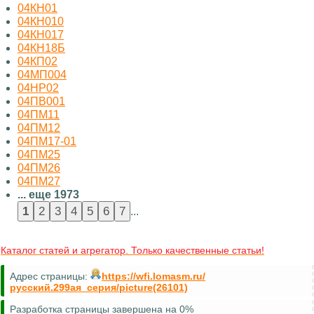
04КН01
04КН010
04КН017
04КН18Б
04КП02
04МП004
04НР02
04ПВ001
04ПМ11
04ПМ12
04ПМ17-01
04ПМ25
04ПМ26
04ПМ27
... еще 1973
...
Каталог статей и агрегатор. Только качественные статьи!
Адрес страницы:
https://wfi.lomasm.ru/
русский.299ая_серия/picture(26101)
Разработка страницы завершена на 0%