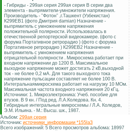
- Гибриды - 299ая серия 299ая серия В серии два
элемента - выпрямители-умножители напряжения.
Производитель - "Фотон" ,г.Ташкент (Узбекистан)
К299ЕВ1 (фото Дмитрия damian) Назначение -
выпрямитель с умножением напряжения
положительной полярности. Использовалась в
отечественной репортерской видеокамере. (фото с
форума Портативное ретрорадио ) (фото с форума
Портативное ретрорадио ) К299ЕВ2 Назначение -
выпрямитель с умножением напряжения
отрицательной полярности . Микросхема работает при
входном напряжении до 1200 В. Максимальное
выходное напряжение может достигать 2 кВ,выходной
ток - не более 0,2 мА. Для такого выходного тока
напряжение пульсации составляет не более 100 В.
Интегральнаямикросхема работает на нагрузку 10 МОм.
Максимальная частота входного напряжения 20 кГц.
Источники: 1. Микроэлектроника: Учеб. пособие для
втузов. В 9 кн. / Под ред. Л.А.Коледова. Кн. 4.
Гибридные интегральные микросхемы / Л.А. Коледов,
Э.М. Ильина. - М.: Высш. шк., 1987.
Альбом:
299ая серия
Источник:
источники_информации *155la3
Всего изображений: 5 Всего просмотров альбома: 18997