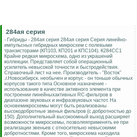
284ая серия
- Гибриды - 284ая серия 284ая серия Серия линейно-
импульсных гибридных микросхем с полевыми
транзисторами (КП103, КП201 и КПС104). К284СС1
Крайне редкая микросхема, одно из украшений
коллекции. Представляет собой операционный
усилитель невысокой точности и быстродействия.
Справочный лист на нее. Производитель - "Восток"
,г.Новосибирск. необычен и корпус - он тоньше обычных
корпусов такого типа Основное назначение -
использование в качестве активного элемента при
построении линейныхактивных RC-фильтров в
диапазоне звуковых и инфразвуковых частот. На
основемикросхемы могут быть реализованы
высокодобротные звенья фильтров (с добротностью до
150). Дополнительный высокоомный выход расширяет
возможности микросхемы, позволяяприменять ее при
реализации звеньев с относительно невысокими
добротностями. Кроме того, микросхема находила