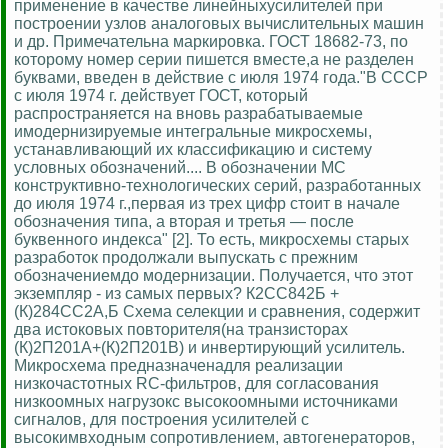
применение в качестве линейныхусилителей при
построении узлов аналоговых вычислительных машин
и др. Примечательна маркировка. ГОСТ 18682-73, по
которому номер серии пишется вместе,а не разделен
буквами, введен в действие с июля 1974 года."В СССР
с июля 1974 г. действует ГОСТ, который
распространяется на вновь разрабатываемые
имодернизируемые интегральные микросхемы,
устанавливающий их классификацию и систему
условных обозначений.... В обозначении МС
конструктивно-технологических серий, разработанных
до июля 1974 г.,первая из трех цифр стоит в начале
обозначения типа, а вторая и третья — после
буквенного индекса" [2]. То есть, микросхемы старых
разработок продолжали выпускать с прежним
обозначениемдо модернизации. Получается, что этот
экземпляр - из самых первых? К2СС842Б +
(К)284СС2А,Б Схема селекции и сравнения, содержит
два истоковых повторителя(на транзисторах
(К)2П201А+(К)2П201В) и инвертирующий усилитель.
Микросхема предназначенадля реализации
низкочастотных RC-фильтров, для согласования
низкоомных нагрузокс высокоомными источниками
сигналов, для построения усилителей с
высокимвходным сопротивлением, автогенераторов,