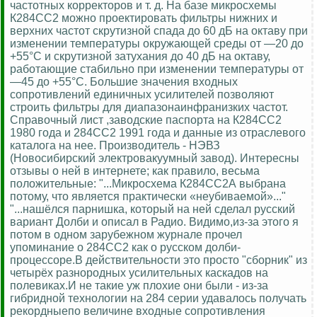
частотных корректоров и т. д. На базе микросхемы
К284СС2 можно проектировать фильтры нижних и
верхних частот скрутизной спада до 60 дБ на октаву при
изменении температуры окружающей среды от —20 до
+55°С и скрутизной затухания до 40 дБ на октаву,
работающие стабильно при изменении температуры от
—45 до +55°С. Большие значения входных
сопротивлений единичных усилителей позволяют
строить фильтры для диапазонаинфранизких частот.
Справочный лист ,заводские паспорта на К284СС2
1980 года и 284СС2 1991 года и данные из отраслевого
каталога на нее. Производитель - НЭВЗ
(Новосибирский электровакуумный завод). Интересны
отзывы о ней в интернете; как правило, весьма
положительные: "...Микросхема К284СС2А выбрана
потому, что является практически «неубиваемой»..."
"...нашёлся парнишка, который на ней сделал русский
вариант Долби и описал в Радио. Видимо,из-за этого я
потом в одном зарубежном журнале прочел
упоминание о 284СС2 как о русском долби-
процессоре.В действительности это просто "сборник" из
четырёх разнородных усилительных каскадов на
полевиках.И не такие уж плохие они были - из-за
гибридной технологии на 284 серии удавалось получать
рекордныепо величине входные сопротивления