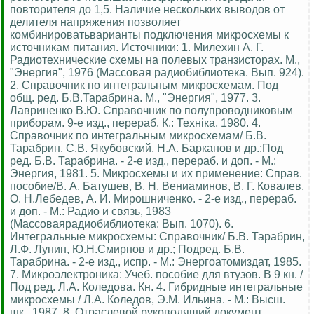
повторителя до 1,5. Наличие нескольких выводов от
делителя напряжения позволяет
комбинироватьварианты подключения микросхемы к
источникам питания. Источники: 1. Милехин А. Г.
Радиотехнические схемы на полевых транзисторах. М.,
"Энергия", 1976 (Массовая радиобиблиотека. Вып. 924).
2. Справочник по интегральным микросхемам. Под
общ. ред. Б.В.Тарабрина. М., "Энергия", 1977. 3.
Лавриненко В.Ю. Справочник по полупроводниковым
приборам. 9-е изд., перераб. К.: Технiка, 1980. 4.
Справочник по интегральным микросхемам/ Б.В.
Тарабрин, С.В. Якубовский, Н.А. Барканов и др.;Под
ред. Б.В. Тарабрина. - 2-е изд., перераб. и доп. - М.:
Энергия, 1981. 5. Микросхемы и их применение: Справ.
пособие/В. А. Батушев, В. Н. Вениаминов, В. Г. Ковалев,
О. Н.Лебедев, А. И. Мирошниченко. - 2-е изд., перераб.
и доп. - М.: Радио и связь, 1983
(Массоваярадиобиблиотека: Вып. 1070). 6.
Интегральные микросхемы: Справочник/ Б.В. Тарабрин,
Л.Ф. Лунин, Ю.Н.Смирнов и др.; Подред. Б.В.
Тарабрина. - 2-е изд., испр. - М.: Энергоатомиздат, 1985.
7. Микроэлектроника: Учеб. пособие для втузов. В 9 кн. /
Под ред. Л.А. Коледова. Кн. 4. Гибридные интегральные
микросхемы / Л.А. Коледов, Э.М. Ильина. - М.: Высш.
шк., 1987. 8. Отраслевой руководящий документ.