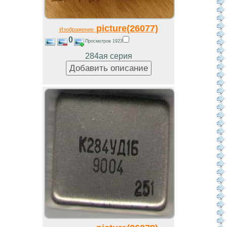
picture(26077)
Изображение
0
Просмотров 1923
284ая серия