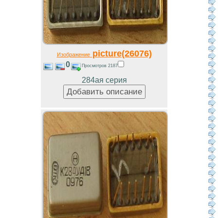
picture(26076)
Изображение
0
Просмотров 2187
284ая серия