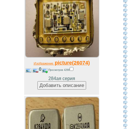
picture(26074)
Изображение
0
Просмотров 4266
284ая серия