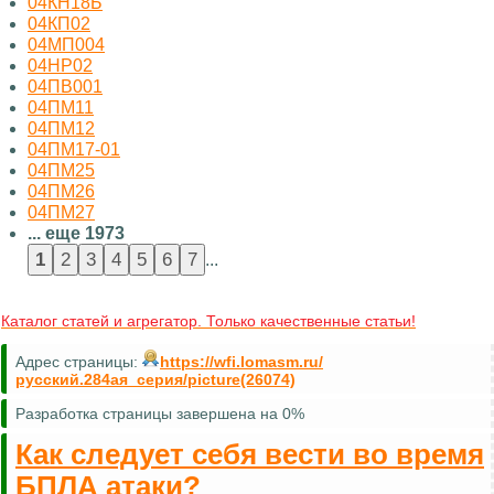
04КН18Б
04КП02
04МП004
04НР02
04ПВ001
04ПМ11
04ПМ12
04ПМ17-01
04ПМ25
04ПМ26
04ПМ27
... еще 1973
...
Каталог статей и агрегатор. Только качественные статьи!
Адрес страницы:
https://wfi.lomasm.ru/
русский.284ая_серия/picture(26074)
Разработка страницы завершена на 0%
Как следует себя вести во время
БПЛА атаки?