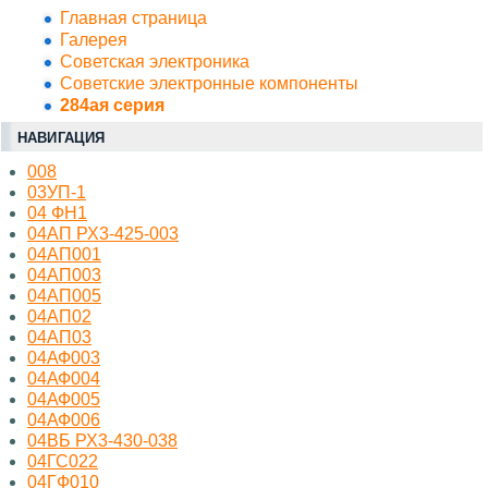
Главная страница
Галерея
Советская электроника
Советские электронные компоненты
284ая серия
НАВИГАЦИЯ
008
03УП-1
04 ФН1
04АП РХ3-425-003
04АП001
04АП003
04АП005
04АП02
04АП03
04АФ003
04АФ004
04АФ005
04АФ006
04ВБ РХ3-430-038
04ГС022
04ГФ010