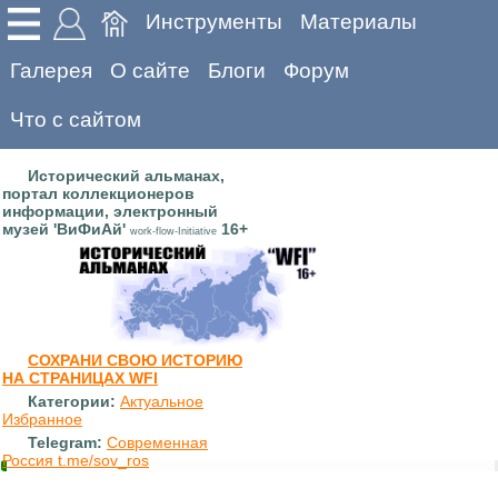
Инструменты
Материалы
Галерея
О сайте
Блоги
Форум
Что с сайтом
Исторический альманах,
портал коллекционеров
информации, электронный
музей 'ВиФиАй'
16+
work-flow-Initiative
СОХРАНИ СВОЮ ИСТОРИЮ
НА СТРАНИЦАХ WFI
Категории:
Актуальное
Избранное
Telegram:
Современная
Россия t.me/sov_ros