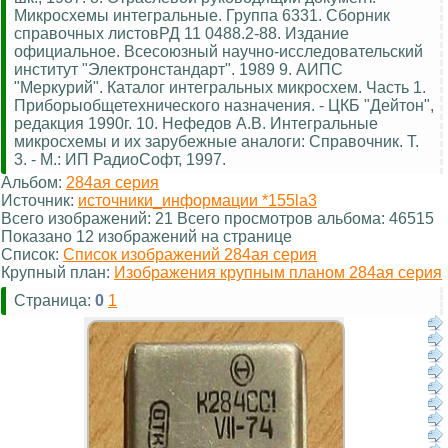
Микросхемы интегральные. Группа 6331. Сборник
справочных листовРД 11 0488.2-88. Издание
официальное. Всесоюзный научно-исследовательский
институт "Электронстандарт". 1989 9. АИПС
"Меркурий". Каталог интегральных микросхем. Часть 1.
Приборыобщетехнического назначения. - ЦКБ "Дейтон",
редакция 1990г. 10. Нефедов А.В. Интегральные
микросхемы и их зарубежные аналоги: Справочник. Т.
3. - М.: ИП РадиоСофт, 1997.
Альбом:
284ая серия
Источник:
источники_информации *155la3
Всего изображений: 21 Всего просмотров альбома: 46515
Показано 12 изображений на странице
Список:
Список изображений 284ая серия
Крупный план:
Изображения крупным планом 284ая серия
Страница:
0
1