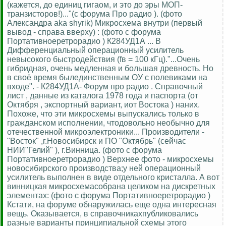
(кажется, до единиц гигаом, и это до эры МОП-
транзисторов!)..."(с форума Про радио ). (фото
Александра aka shyrik) Микросхема внутри (первый
вывод - справа вверху) : (фото с форума
Портативноеретрорадио ) К284УД1А ... В
Дифференциальный операционный усилитель
невысокого быстродействия (fв = 100 кГц)."...Очень
гибридная, очень медленная и большая древность. Но
в своё время былединственным ОУ с полевиками на
входе". - К284УД1А- Форум про радио . Справочный
лист , данные из каталога 1978 года и паспорта (от
Октября , экспортный вариант, иот Востока ) наних.
Похоже, что эти микросхемы выпускались только в
гражданском исполнении, чтодовольно необычно для
отечественной микроэлектроники... Производители -
"Восток" ,г.Новосибирск и ПО "Октябрь" (сейчас
НИИ"Гелий" ), г.Винница. (фото с форума
Портативноеретрорадио ) Верхнее фото - микросхемы
новосибирского производства;у ней операционный
усилитель выполнен в виде отдельного кристалла. А вот
винницкая микросхемасобрана целиком на дискретных
элементах: (фото с форума Портативноеретрорадио )
Кстати, на форуме обнаружилась еще одна интересная
вещь. Оказывается, в справочникахпубликовались
разные варианты принципиальной схемы этого