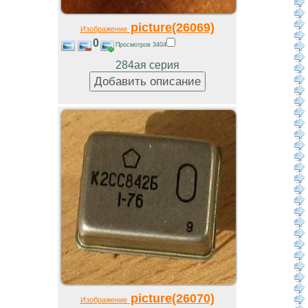
picture(26069)
Изображение
0
Просмотров 3404
284ая серия
picture(26070)
Изображение