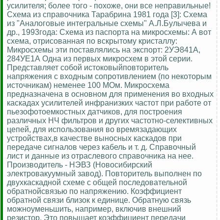
усилителя; более того - похоже, они все неправильные!
Схема из справочника Тарабрина 1981 года [3]: Схема
из "Аналоговые интегральные схемы" А.Л.Булычева и
др., 1993года: Схема из паспорта на микросхемы: А вот
схема, отрисованная по вскрытому кристаллу:
Микросхемы эти поставлялись на экспорт: 2УЭ841А,
284УЕ1А Одна из первых микросхем в этой серии.
Представляет собой истоковыйповторитель
напряжения с входным сопротивлением (по некоторым
источникам) неменее 100 МОм. Микросхема
предназначена в основном для применения во входных
каскадах усилителей инфранизких частот при работе от
пьезофотоемкостных датчиков, для построения
различных НЧ фильтров и других частотно-селективных
цепей, для использования во времязадающих
устройствах,в качестве выносных каскадов при
передаче сигналов через кабель и т. д. Справочный
лист и данные из отраслевого справочника на нее.
Производитель - НЭВЗ (Новосибирский
электровакуумный завод). Повторитель выполнен по
двухкаскадной схеме с общей последовательной
обратнойсвязью по напряжению. Коэффициент
обратной связи близок к единице. Обратную связь
можноуменьшить, например, включив внешний
резистор. Это повышает коэффициент передачи