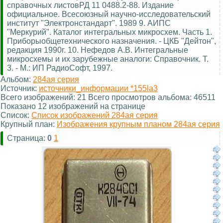
справочных листовРД 11 0488.2-88. Издание
официальное. Всесоюзный научно-исследовательский
институт "Электронстандарт". 1989 9. АИПС
"Меркурий". Каталог интегральных микросхем. Часть 1.
Приборыобщетехнического назначения. - ЦКБ "Дейтон",
редакция 1990г. 10. Нефедов А.В. Интегральные
микросхемы и их зарубежные аналоги: Справочник. Т.
3. - М.: ИП РадиоСофт, 1997.
Альбом:
284ая серия
Источник:
источники_информации *155la3
Всего изображений: 21 Всего просмотров альбома: 46511
Показано 12 изображений на странице
Список:
Список изображений 284ая серия
Крупный план:
Изображения крупным планом 284ая серия
Страница:
0
1