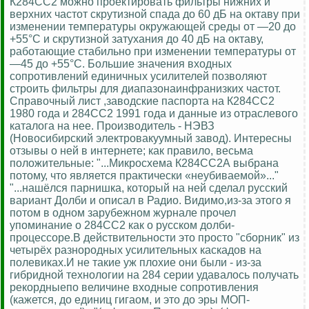
К284СС2 можно проектировать фильтры нижних и
верхних частот скрутизной спада до 60 дБ на октаву при
изменении температуры окружающей среды от —20 до
+55°С и скрутизной затухания до 40 дБ на октаву,
работающие стабильно при изменении температуры от
—45 до +55°С. Большие значения входных
сопротивлений единичных усилителей позволяют
строить фильтры для диапазонаинфранизких частот.
Справочный лист ,заводские паспорта на К284СС2
1980 года и 284СС2 1991 года и данные из отраслевого
каталога на нее. Производитель - НЭВЗ
(Новосибирский электровакуумный завод). Интересны
отзывы о ней в интернете; как правило, весьма
положительные: "...Микросхема К284СС2А выбрана
потому, что является практически «неубиваемой»..."
"...нашёлся парнишка, который на ней сделал русский
вариант Долби и описал в Радио. Видимо,из-за этого я
потом в одном зарубежном журнале прочел
упоминание о 284СС2 как о русском долби-
процессоре.В действительности это просто "сборник" из
четырёх разнородных усилительных каскадов на
полевиках.И не такие уж плохие они были - из-за
гибридной технологии на 284 серии удавалось получать
рекордныепо величине входные сопротивления
(кажется, до единиц гигаом, и это до эры МОП-