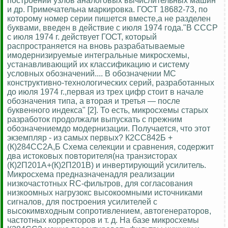
построении узлов аналоговых вычислительных машин
и др. Примечательна маркировка. ГОСТ 18682-73, по
которому номер серии пишется вместе,а не разделен
буквами, введен в действие с июля 1974 года."В СССР
с июля 1974 г. действует ГОСТ, который
распространяется на вновь разрабатываемые
имодернизируемые интегральные микросхемы,
устанавливающий их классификацию и систему
условных обозначений.... В обозначении МС
конструктивно-технологических серий, разработанных
до июля 1974 г.,первая из трех цифр стоит в начале
обозначения типа, а вторая и третья — после
буквенного индекса" [2]. То есть, микросхемы старых
разработок продолжали выпускать с прежним
обозначениемдо модернизации. Получается, что этот
экземпляр - из самых первых? К2СС842Б +
(К)284СС2А,Б Схема селекции и сравнения, содержит
два истоковых повторителя(на транзисторах
(К)2П201А+(К)2П201В) и инвертирующий усилитель.
Микросхема предназначенадля реализации
низкочастотных RC-фильтров, для согласования
низкоомных нагрузокс высокоомными источниками
сигналов, для построения усилителей с
высокимвходным сопротивлением, автогенераторов,
частотных корректоров и т. д. На базе микросхемы