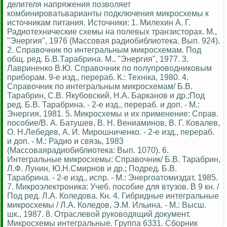
делителя напряжения позволяет
комбинироватьварианты подключения микросхемы к
источникам питания. Источники: 1. Милехин А. Г.
Радиотехнические схемы на полевых транзисторах. М.,
"Энергия", 1976 (Массовая радиобиблиотека. Вып. 924).
2. Справочник по интегральным микросхемам. Под
общ. ред. Б.В.Тарабрина. М., "Энергия", 1977. 3.
Лавриненко В.Ю. Справочник по полупроводниковым
приборам. 9-е изд., перераб. К.: Технiка, 1980. 4.
Справочник по интегральным микросхемам/ Б.В.
Тарабрин, С.В. Якубовский, Н.А. Барканов и др.;Под
ред. Б.В. Тарабрина. - 2-е изд., перераб. и доп. - М.:
Энергия, 1981. 5. Микросхемы и их применение: Справ.
пособие/В. А. Батушев, В. Н. Вениаминов, В. Г. Ковалев,
О. Н.Лебедев, А. И. Мирошниченко. - 2-е изд., перераб.
и доп. - М.: Радио и связь, 1983
(Массоваярадиобиблиотека: Вып. 1070). 6.
Интегральные микросхемы: Справочник/ Б.В. Тарабрин,
Л.Ф. Лунин, Ю.Н.Смирнов и др.; Подред. Б.В.
Тарабрина. - 2-е изд., испр. - М.: Энергоатомиздат, 1985.
7. Микроэлектроника: Учеб. пособие для втузов. В 9 кн. /
Под ред. Л.А. Коледова. Кн. 4. Гибридные интегральные
микросхемы / Л.А. Коледов, Э.М. Ильина. - М.: Высш.
шк., 1987. 8. Отраслевой руководящий документ.
Микросхемы интегральные. Группа 6331. Сборник