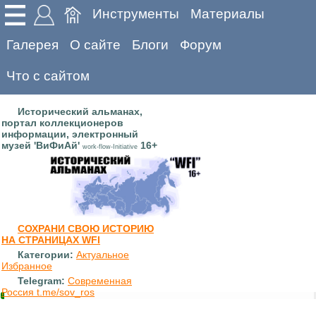
Инструменты
Материалы
Галерея
О сайте
Блоги
Форум
Что с сайтом
Исторический альманах,
портал коллекционеров
информации, электронный
музей 'ВиФиАй'
16+
work-flow-Initiative
СОХРАНИ СВОЮ ИСТОРИЮ
НА СТРАНИЦАХ WFI
Категории:
Актуальное
Избранное
Telegram:
Современная
Россия t.me/sov_ros