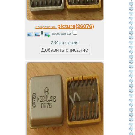
picture(26076)
Изображение
0
Просмотров 2187
284ая серия