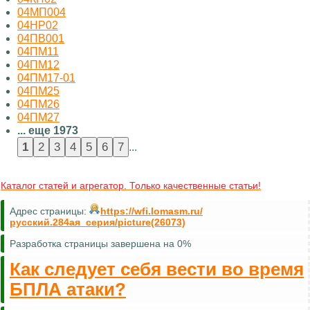
04МП004
04НР02
04ПВ001
04ПМ11
04ПМ12
04ПМ17-01
04ПМ25
04ПМ26
04ПМ27
... еще 1973
...
Каталог статей и агрегатор. Только качественные статьи!
Адрес страницы:
https://wfi.lomasm.ru/
русский.284ая_серия/picture(26073)
Разработка страницы завершена на 0%
Как следует себя вести во время
БПЛА атаки?