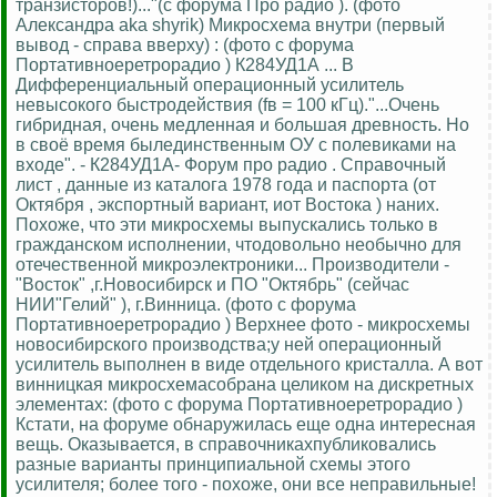
транзисторов!)..."(с форума Про радио ). (фото
Александра aka shyrik) Микросхема внутри (первый
вывод - справа вверху) : (фото с форума
Портативноеретрорадио ) К284УД1А ... В
Дифференциальный операционный усилитель
невысокого быстродействия (fв = 100 кГц)."...Очень
гибридная, очень медленная и большая древность. Но
в своё время былединственным ОУ с полевиками на
входе". - К284УД1А- Форум про радио . Справочный
лист , данные из каталога 1978 года и паспорта (от
Октября , экспортный вариант, иот Востока ) наних.
Похоже, что эти микросхемы выпускались только в
гражданском исполнении, чтодовольно необычно для
отечественной микроэлектроники... Производители -
"Восток" ,г.Новосибирск и ПО "Октябрь" (сейчас
НИИ"Гелий" ), г.Винница. (фото с форума
Портативноеретрорадио ) Верхнее фото - микросхемы
новосибирского производства;у ней операционный
усилитель выполнен в виде отдельного кристалла. А вот
винницкая микросхемасобрана целиком на дискретных
элементах: (фото с форума Портативноеретрорадио )
Кстати, на форуме обнаружилась еще одна интересная
вещь. Оказывается, в справочникахпубликовались
разные варианты принципиальной схемы этого
усилителя; более того - похоже, они все неправильные!