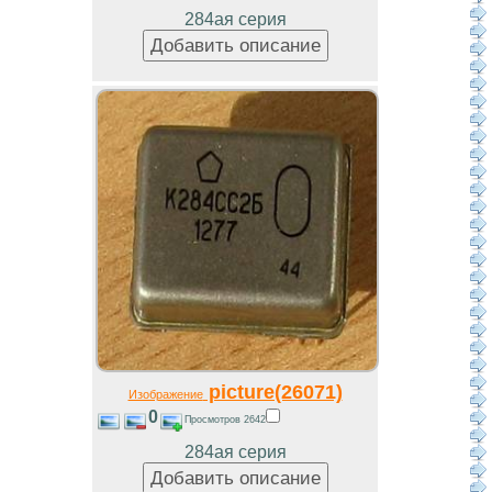
284ая серия
picture(26071)
Изображение
0
Просмотров 2642
284ая серия