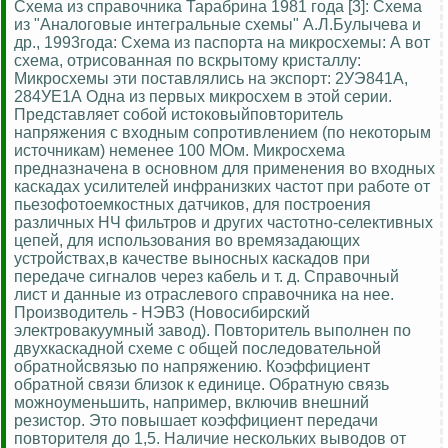
Схема из справочника Тарабрина 1981 года [3]: Схема
из "Аналоговые интегральные схемы" А.Л.Булычева и
др., 1993года: Схема из паспорта на микросхемы: А вот
схема, отрисованная по вскрытому кристаллу:
Микросхемы эти поставлялись на экспорт: 2УЭ841А,
284УЕ1А Одна из первых микросхем в этой серии.
Представляет собой истоковыйповторитель
напряжения с входным сопротивлением (по некоторым
источникам) неменее 100 МОм. Микросхема
предназначена в основном для применения во входных
каскадах усилителей инфранизких частот при работе от
пьезофотоемкостных датчиков, для построения
различных НЧ фильтров и других частотно-селективных
цепей, для использования во времязадающих
устройствах,в качестве выносных каскадов при
передаче сигналов через кабель и т. д. Справочный
лист и данные из отраслевого справочника на нее.
Производитель - НЭВЗ (Новосибирский
электровакуумный завод). Повторитель выполнен по
двухкаскадной схеме с общей последовательной
обратнойсвязью по напряжению. Коэффициент
обратной связи близок к единице. Обратную связь
можноуменьшить, например, включив внешний
резистор. Это повышает коэффициент передачи
повторителя до 1,5. Наличие нескольких выводов от