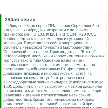
284ая серия
- Гибриды - 284ая серия 284ая серия Серия линейно-
импульсных гибридных микросхем с полевыми
транзисторами (КП103, КП201 и КПС104). К284СС1
Крайне редкая микросхема, одно из украшений
коллекции. Представляет собой операционный
усилитель невысокой точности и быстродействия.
Справочный лист на нее. Производитель - "Восток"
,г.Новосибирск. необычен и корпус - он тоньше обычных
корпусов такого типа Основное назначение -
использование в качестве активного элемента при
построении линейныхактивных RC-фильтров в
диапазоне звуковых и инфразвуковых частот. На
основемикросхемы могут быть реализованы
высокодобротные звенья фильтров (с добротностью до
150). Дополнительный высокоомный выход расширяет
возможности микросхемы, позволяяприменять ее при
реализации звеньев с относительно невысокими
добротностями. Кроме того, микросхема находила
применение в качестве линейныхусилителей при