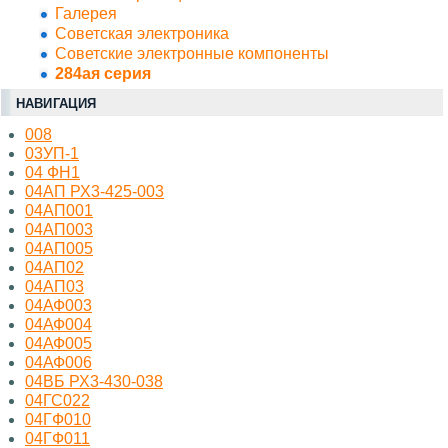
Галерея
Советская электроника
Советские электронные компоненты
284ая серия
НАВИГАЦИЯ
008
03УП-1
04 ФН1
04АП РХ3-425-003
04АП001
04АП003
04АП005
04АП02
04АП03
04АФ003
04АФ004
04АФ005
04АФ006
04ВБ РХ3-430-038
04ГС022
04ГФ010
04ГФ011