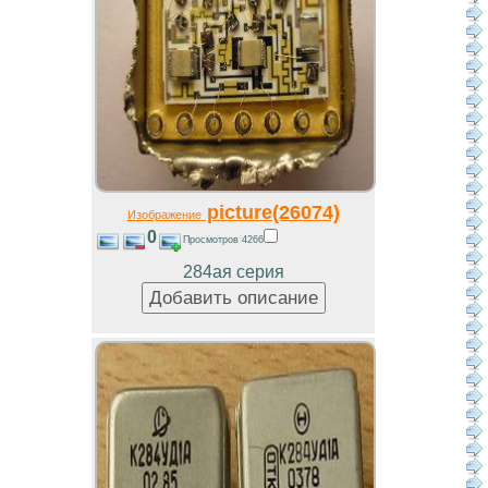
picture(26074)
Изображение
0
Просмотров 4266
284ая серия