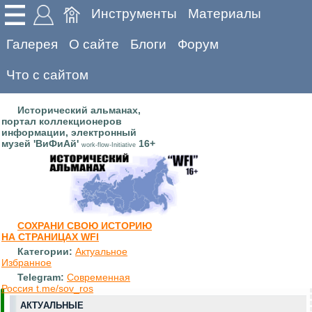
Инструменты
Материалы
Галерея
О сайте
Блоги
Форум
Что с сайтом
Исторический альманах,
портал коллекционеров
информации, электронный
музей 'ВиФиАй'
16+
work-flow-Initiative
СОХРАНИ СВОЮ ИСТОРИЮ
НА СТРАНИЦАХ WFI
Категории:
Актуальное
Избранное
Telegram:
Современная
Россия t.me/sov_ros
АКТУАЛЬНЫЕ