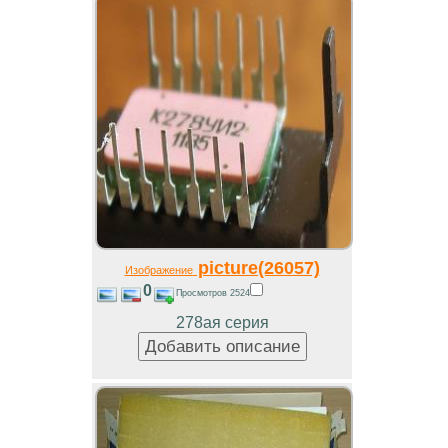
picture(26057)
Изображение
0
Просмотров 2524
278ая серия