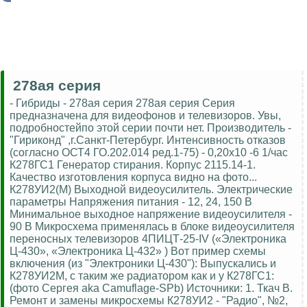
278ая серия
- Гибриды - 278ая серия 278ая серия Серия
предназначена для видеофонов и телевизоров. Увы,
подробностейпо этой серии почти нет. Производитель -
"Гириконд" ,г.Санкт-Петербург. Интенсивность отказов
(согласно ОСТ4 ГО.202.014 ред.1-75) - 0,20х10 -6 1/час
К278ГС1 Генератор стирания. Корпус 2115.14-1.
Качество изготовления корпуса видно на фото...
К278УИ2(М) Выходной видеоусилитель. Электрические
параметры Напряжения питания - 12, 24, 150 В
Минимальное выходное напряжение видеоусилителя -
90 В Микросхема применялась в блоке видеоусилителя
переносных телевизоров 4ПИЦТ-25-IV («Электроника
Ц-430», «Электроника Ц-432» ) Вот пример схемы
включения (из "Электроники Ц-430"): Выпускались и
К278УИ2М, с таким же радиатором как и у К278ГС1:
(фото Сергея aka Camuflage-SPb) Источники: 1. Ткач В.
Ремонт и замены микросхемы К278УИ2 - "Радио", №2,