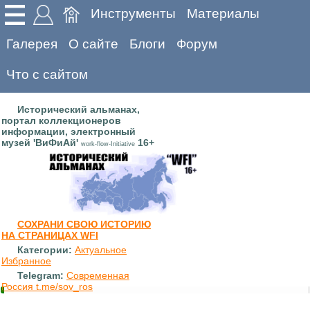
Инструменты
Материалы
Галерея
О сайте
Блоги
Форум
Что с сайтом
Исторический альманах,
портал коллекционеров
информации, электронный
музей 'ВиФиАй'
16+
work-flow-Initiative
СОХРАНИ СВОЮ ИСТОРИЮ
НА СТРАНИЦАХ WFI
Категории:
Актуальное
Избранное
Telegram:
Современная
Россия t.me/sov_ros