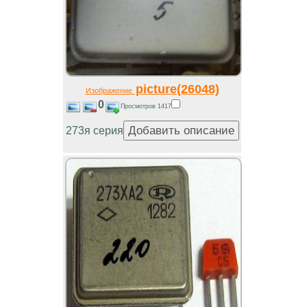
picture(26048)
Изображение
0
Просмотров 1417
273я серия