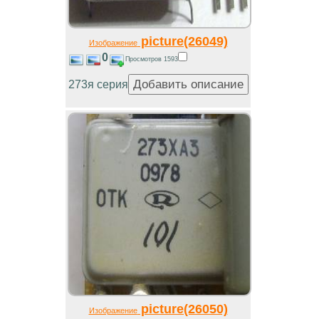
picture(26049)
Изображение
0
Просмотров 1593
273я серия
picture(26050)
Изображение