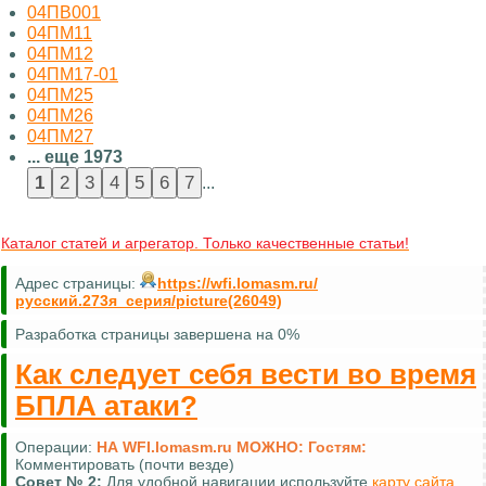
04ПВ001
04ПМ11
04ПМ12
04ПМ17-01
04ПМ25
04ПМ26
04ПМ27
... еще 1973
...
Каталог статей и агрегатор. Только качественные статьи!
Адрес страницы:
https://wfi.lomasm.ru/
русский.273я_серия/picture(26049)
Разработка страницы завершена на 0%
Как следует себя вести во время
БПЛА атаки?
Операции:
НА WFI.lomasm.ru МОЖНО:
Гостям:
Комментировать (почти везде)
Совет №
2:
Для удобной навигации используйте
карту сайта