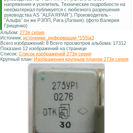
напряжения и усилитель. Технические подробности на
нее(материал публикуется с любезного разрешения
руководства AS "ALFA RPAR"). Производитель -
"Альфа" он же РЗПП, Рига (Латвия). (фото Валерия
Грищенко)
Альбом:
273я серия
Источник:
источники_информации *155la3
Всего изображений: 8 Всего просмотров альбома: 17312
Показано 12 изображений на странице
Список:
Список изображений 273я серия
Крупный план:
Изображения крупным планом 273я серия