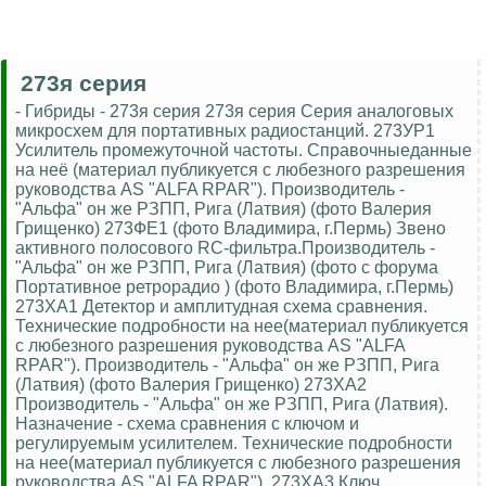
273я серия
- Гибриды - 273я серия 273я серия Серия аналоговых
микросхем для портативных радиостанций. 273УР1
Усилитель промежуточной частоты. Справочныеданные
на неё (материал публикуется с любезного разрешения
руководства AS "ALFA RPAR"). Производитель -
"Альфа" он же РЗПП, Рига (Латвия) (фото Валерия
Грищенко) 273ФЕ1 (фото Владимира, г.Пермь) Звено
активного полосового RC-фильтра.Производитель -
"Альфа" он же РЗПП, Рига (Латвия) (фото с форума
Портативное ретрорадио ) (фото Владимира, г.Пермь)
273ХА1 Детектор и амплитудная схема сравнения.
Технические подробности на нее(материал публикуется
с любезного разрешения руководства AS "ALFA
RPAR"). Производитель - "Альфа" он же РЗПП, Рига
(Латвия) (фото Валерия Грищенко) 273ХА2
Производитель - "Альфа" он же РЗПП, Рига (Латвия).
Назначение - схема сравнения с ключом и
регулируемым усилителем. Технические подробности
на нее(материал публикуется с любезного разрешения
руководства AS "ALFA RPAR"). 273ХА3 Ключ