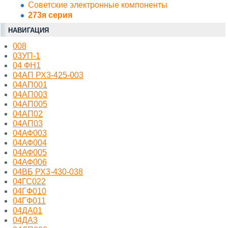
Советские электронные компоненты
273я серия
НАВИГАЦИЯ
008
03УП-1
04 ФН1
04АП РХ3-425-003
04АП001
04АП003
04АП005
04АП02
04АП03
04АФ003
04АФ004
04АФ005
04АФ006
04ВБ РХ3-430-038
04ГС022
04ГФ010
04ГФ011
04ДА01
04ДА3