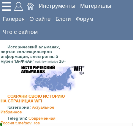
Инструменты
Материалы
Галерея
О сайте
Блоги
Форум
Что с сайтом
Исторический альманах,
портал коллекционеров
информации, электронный
музей 'ВиФиАй'
16+
work-flow-Initiative
СОХРАНИ СВОЮ ИСТОРИЮ
НА СТРАНИЦАХ WFI
Категории:
Актуальное
Избранное
Telegram:
Современная
Россия t.me/sov_ros