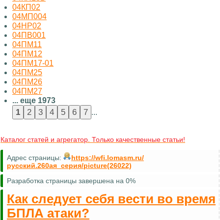
04КП02
04МП004
04НР02
04ПВ001
04ПМ11
04ПМ12
04ПМ17-01
04ПМ25
04ПМ26
04ПМ27
... еще 1973
...
Каталог статей и агрегатор. Только качественные статьи!
Адрес страницы:
https://wfi.lomasm.ru/
русский.260ая_серия/picture(26022)
Разработка страницы завершена на 0%
Как следует себя вести во время
БПЛА атаки?