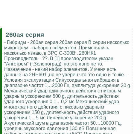
260ая серия
- Гибриды - 260ая серия 260ая серия В серии несколько
микросхем - наборов элементов. Применялись,
насколько язнаю, в ЗРС С-300В . 260НК1
Производитель - ??. В [1] производителем указан
"Ангстрем" (г.Зеленоград), но это явно не то.
Назначение - некий набор элементов. У меня есть
данные на 2НЕ601 ,но не уверен что это одно и то же...
Условия эксплуатации Синусоидальная вибрация в
диапазоне частот 1…2000 Гц, амплитуда ускорения 20 g
Механический удар одиночного действия с пиковым
ударным ускорением 500 g, длительность действия
ударного ускорения 0,1…0,2 мс Механический удар
многократного действия с пиковым ударным
ускорением 150 g, длительность действия ударного
ускорения 1…5 мс Линейное ускорение 200 g
Акустический шум в диапазоне частот 50…10000 Гц,
уровень звукового давления 130 дБ Повышенная
рабочая температура среды +85°С Пониженная