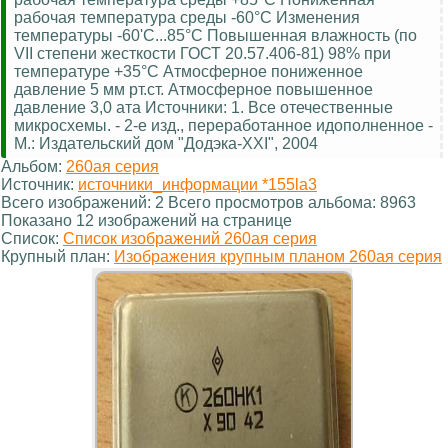
рабочая температура среды -60°С Изменения
температуры -60'С...85°С Повышенная влажность (по
VII степени жесткости ГОСТ 20.57.406-81) 98% при
температуре +35°С Атмосферное пониженное
давление 5 мм рт.ст. Атмосферное повышенное
давление 3,0 ата Источники: 1. Все отечественные
микросхемы. - 2-е изд., переработанное идополненное -
М.: Издательский дом "Додэка-XXI", 2004
Альбом:
260ая серия
Источник:
источники_информации *155la3
Всего изображений: 2 Всего просмотров альбома: 8963
Показано 12 изображений на странице
Список:
Список изображений 260ая серия
Крупный план:
Изображения крупным планом 260ая серия