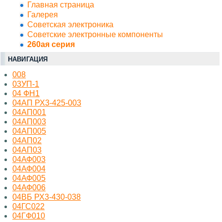
Главная страница
Галерея
Советская электроника
Советские электронные компоненты
260ая серия
НАВИГАЦИЯ
008
03УП-1
04 ФН1
04АП РХ3-425-003
04АП001
04АП003
04АП005
04АП02
04АП03
04АФ003
04АФ004
04АФ005
04АФ006
04ВБ РХ3-430-038
04ГС022
04ГФ010