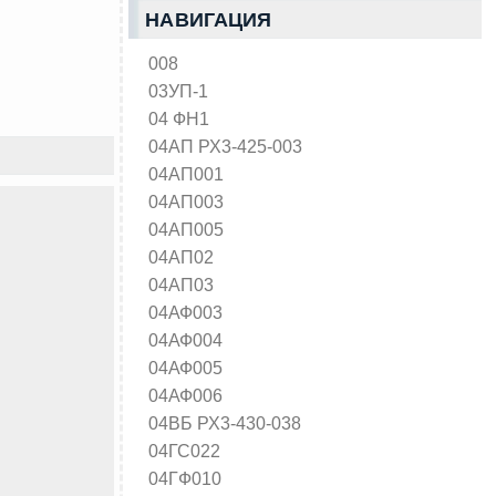
НАВИГАЦИЯ
008
03УП-1
04 ФН1
04АП РХ3-425-003
04АП001
04АП003
04АП005
04АП02
04АП03
04АФ003
04АФ004
04АФ005
04АФ006
04ВБ РХ3-430-038
04ГС022
04ГФ010