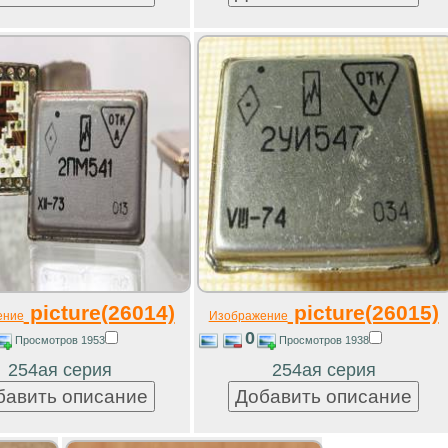
picture(26014)
picture(26015)
ение
Изображение
0
Просмотров 1953
Просмотров 1938
254ая серия
254ая серия