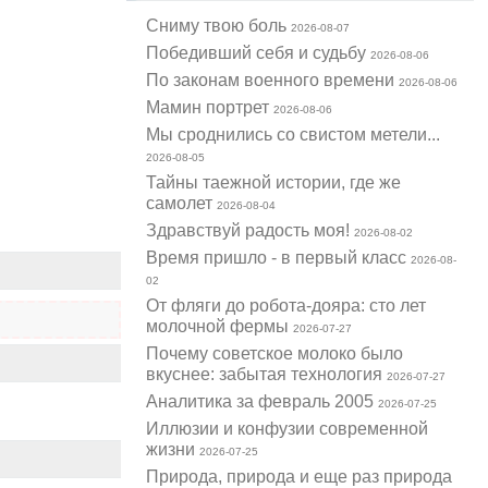
Cниму твою боль
2026-08-07
Победивший себя и судьбу
2026-08-06
По законам военного времени
2026-08-06
Мамин портрет
2026-08-06
Мы сроднились со свистом метели...
2026-08-05
Тайны таежной истории, где же
самолет
2026-08-04
Здравствуй радость моя!
2026-08-02
Время пришло - в первый класс
2026-08-
02
От фляги до робота-дояра: сто лет
молочной фермы
2026-07-27
Почему советское молоко было
вкуснее: забытая технология
2026-07-27
Аналитика за февраль 2005
2026-07-25
Иллюзии и конфузии современной
жизни
2026-07-25
Природа, природа и еще раз природа