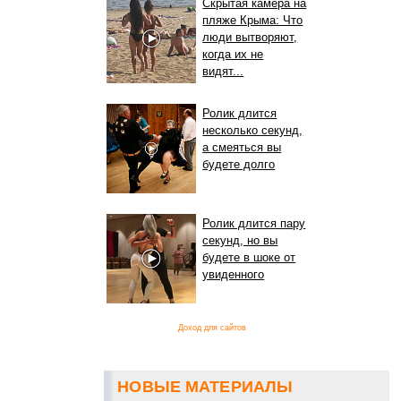
Скрытая камера на
пляже Крыма: Что
люди вытворяют,
когда их не
видят...
Ролик длится
несколько секунд,
а смеяться вы
будете долго
Ролик длится пару
секунд, но вы
будете в шоке от
увиденного
Доход для сайтов
НОВЫЕ МАТЕРИАЛЫ