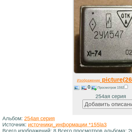
picture(26
Изображение
0
Просмотров 1592
254ая серия
Альбом:
254ая серия
Источник:
источники_информации *155la3
Всего изображений: 8 Всего просмотров альбома: 