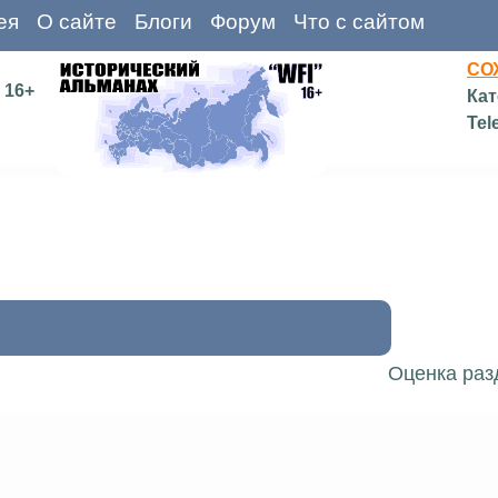
ея
О сайте
Блоги
Форум
Что с сайтом
СО
16+
Кат
Tel
Оценка раз