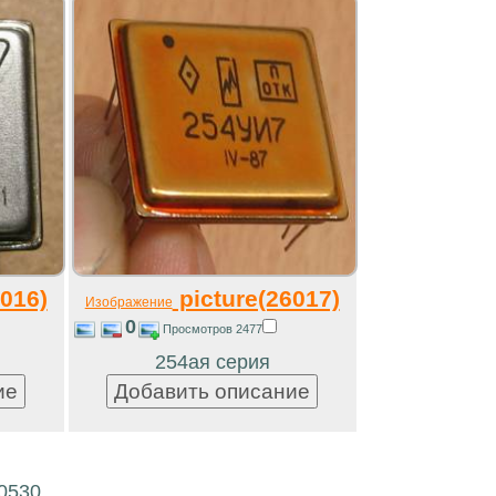
016)
picture(26017)
Изображение
0
Просмотров 2477
254ая серия
20530