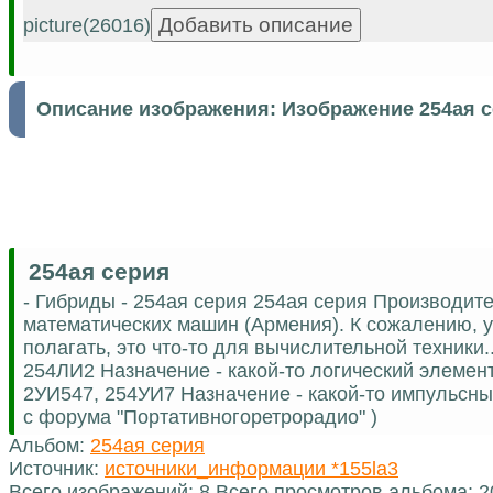
picture(26016)
Описание изображения:
Изображение 254ая 
254ая серия
- Гибриды - 254ая серия 254ая серия Производит
математических машин (Армения). К сожалению, у
полагать, это что-то для вычислительной техники
254ЛИ2 Назначение - какой-то логический элемент
2УИ547, 254УИ7 Назначение - какой-то импульсны
с форума "Портативногоретрорадио" )
Альбом:
254ая серия
Источник:
источники_информации *155la3
Всего изображений: 8 Всего просмотров альбома: 