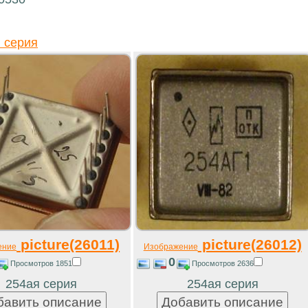
 серия
picture(26011)
picture(26012)
ение
Изображение
0
Просмотров 1851
Просмотров 2636
254ая серия
254ая серия