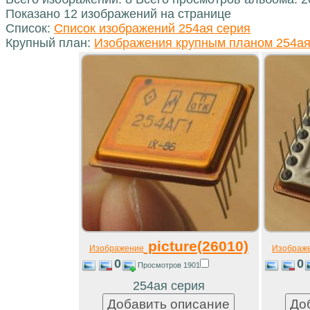
Показано 12 изображений на странице
Список:
Список изображений 254ая серия
Крупный план:
Изображения крупным планом 254ая
picture(26010)
Изображение
Изображ
0
0
Просмотров 1901
254ая серия