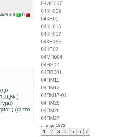
04ИП007
04КН009
ажения
0
04КН01
04КН010
04КН017
04КН18Б
04КП02
04МП004
04НР02
04ПВ001
04ПМ11
04ПМ12
адо
04ПМ17-01
льщик )
04ПМ25
ryga)
ио" ) (фото
04ПМ26
04ПМ27
... еще 1973
...