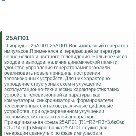
25АП01
- Гибриды - 25АП01 25АП01 Восьмифазный генератор
импульсов.Применялся в передающей аппаратуре
черно-белого и цветного телевидения. Большое число
входов и выходов, наличие динамической памяти,
удобство управления генераторамипозволили
реализовать новые принципы построения
телевизионных устройств. Для них характерно
упрощение структурных схем и улучшение
эксплуатационно-технических характеристик таких
устройств телевизионной аппаратуры, как
коммутаторы, синхронизаторы, формирователи
телевизионных сигналов, различные цифровые
устройства, при одновременном улучшении
экономических показателей аппаратуры.
Принципиальная схема 25АП01 (R1=R2=R3=3,6кОм;
С1=150 пф) Микросборка 25АП01 служит для
генерации сдвинутых по фазе импульсов и