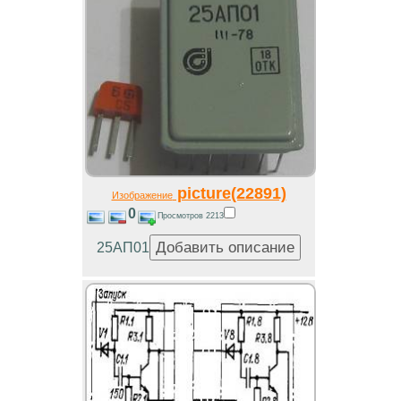
picture(22891)
Изображение
0
Просмотров 2213
25АП01