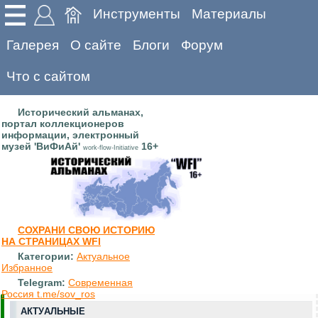
Инструменты
Материалы
Галерея
О сайте
Блоги
Форум
Что с сайтом
Исторический альманах,
портал коллекционеров
информации, электронный
музей 'ВиФиАй'
16+
work-flow-Initiative
СОХРАНИ СВОЮ ИСТОРИЮ
НА СТРАНИЦАХ WFI
Категории:
Актуальное
Избранное
Telegram:
Современная
Россия t.me/sov_ros
АКТУАЛЬНЫЕ