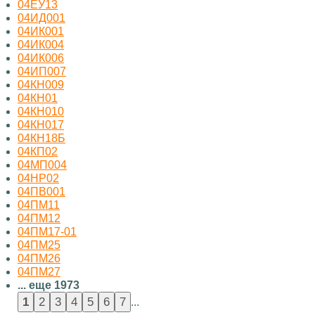
04ЕУ13
04ИД001
04ИК001
04ИК004
04ИК006
04ИП007
04КН009
04КН01
04КН010
04КН017
04КН18Б
04КП02
04МП004
04НР02
04ПВ001
04ПМ11
04ПМ12
04ПМ17-01
04ПМ25
04ПМ26
04ПМ27
... еще 1973
...