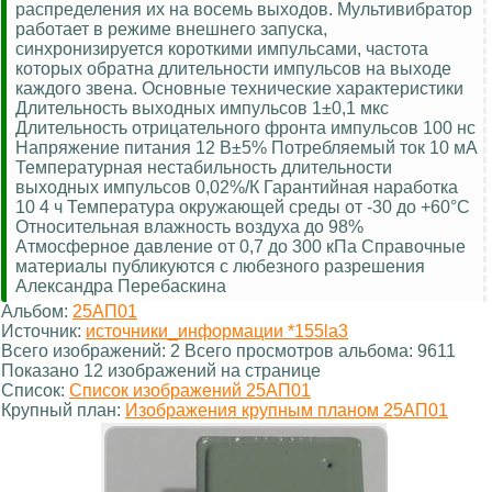
распределения их на восемь выходов. Мультивибратор
работает в режиме внешнего запуска,
синхронизируется короткими импульсами, частота
которых обратна длительности импульсов на выходе
каждого звена. Основные технические характеристики
Длительность выходных импульсов 1±0,1 мкс
Длительность отрицательного фронта импульсов 100 нс
Напряжение питания 12 В±5% Потребляемый ток 10 мА
Температурная нестабильность длительности
выходных импульсов 0,02%/К Гарантийная наработка
10 4 ч Температура окружающей среды от -30 до +60°С
Относительная влажность воздуха до 98%
Атмосферное давление от 0,7 до 300 кПа Справочные
материалы публикуются с любезного разрешения
Александра Перебаскина
Альбом:
25АП01
Источник:
источники_информации *155la3
Всего изображений: 2 Всего просмотров альбома: 9611
Показано 12 изображений на странице
Список:
Список изображений 25АП01
Крупный план:
Изображения крупным планом 25АП01