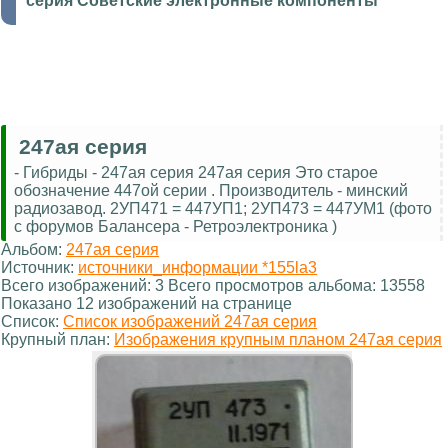
серия Советские электронные компоненты
247ая серия
- Гибриды - 247ая серия 247ая серия Это старое
обозначение 447ой серии . Производитель - минский
радиозавод. 2УП471 = 447УП1; 2УП473 = 447УМ1 (фото
с форумов Балансера - Ретроэлектроника )
Альбом:
247ая серия
Источник:
источники_информации *155la3
Всего изображений: 3 Всего просмотров альбома: 13558
Показано 12 изображений на странице
Список:
Список изображений 247ая серия
Крупный план:
Изображения крупным планом 247ая серия