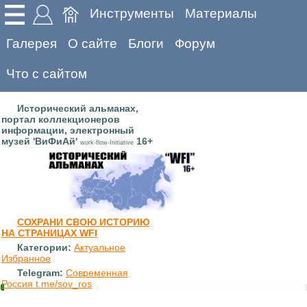
Инструменты
Материалы
Галерея
О сайте
Блоги
Форум
Что с сайтом
Исторический альманах,
портал коллекционеров
информации, электронный
музей 'ВиФиАй'
16+
work-flow-Initiative
СОХРАНИ СВОЮ ИСТОРИЮ
НА СТРАНИЦАХ WFI
Категории:
Актуальное
Избранное
Telegram:
Современная
Россия t.me/sov_ros