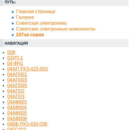
ПУТЬ:
Главная страница
Галерея
Советская электроника
Советские электронные компоненты
247ая серия
НАВИГАЦИЯ
008
03УП-1
04 ФН1
04АП РХ3-425-003
04АП001
04АП003
04АП005
04АП02
04АП03
04АФ003
04АФ004
04АФ005
04АФ006
04ВБ РХ3-430-038
04ГС022