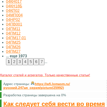
04КН017
04КН18Б
04КП02
04МП004
04НР02
04ПВ001
04ПМ11
04ПМ12
04ПМ17-01
04ПМ25
04ПМ26
04ПМ27
... еще 1973
...
Каталог статей и агрегатор. Только качественные статьи!
Адрес страницы:
https://wfi.lomasm.ru/
русский.247ая_серия/picture(25992)
Разработка страницы завершена на 0%
Как следует себя вести во время