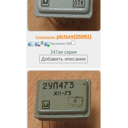
picture(25991)
Изображение
0
Просмотров 2382
247ая серия