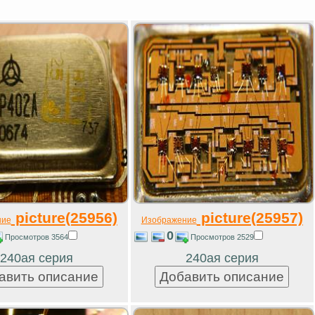
picture(25956)
picture(25957)
ние
Изображение
0
Просмотров 3564
Просмотров 2529
240ая серия
240ая серия