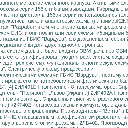
ванного металлостеклянного корпуса. Активными эл
осхемы серии 156 с гибкими выводами. Гибридные 
влю, что кристаллы 156ой серии использовались тол
ыпускались также и аналоговые схемы (напримерК2КТ
тах. "Разработчикам многокристальных микросхем о
схем БИС, и они посчитали свои схемы гибридными
название ГБИС "Вардува", а в дальнейшем "серия 2
предназначены для двух радиоэлектронных
х систем должна была входить ЭВМ [речь про ЭВМ "К
ть ее как унифицированную для всех систем, созда
у еще трех систем). Функционально-логическую схе
а". Электрическую схему процессора и
лектрическими схемами ГБИС "Вардува", поэтому со
тировка его не потребовалась и фактически это бы
". [4] 2ИЛ401Б Назначение - 8 полусумматоров. Сп
дитель - "Полярон", г.Львов (Украина) 2ИР402А Назна
, на мой взгляд... Справочный лист из отраслевого 
краина) К2КТ402 Четырехканальный коммутатор; в дал
раслевого справочника. Производитель - "Вента" ,г
тов И-НЕ с повышенным коэффициентом разветвления
старую версию этой микросхемы, 2ЛБ402. Производит