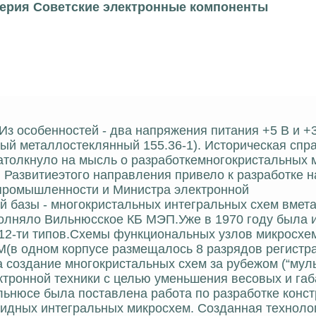
серия Советские электронные компоненты
 Из особенностей - два напряжения питания +5 В и +
ый металлостеклянный 155.36-1). Историческая спра
натолкнуло на мысль о разработкемногокристальных 
 Развитиеэтого направления привело к разработке н
 промышленности и Министра электронной
 базы - многокристальных интегральных схем вмет
полняло Вильнюсское КБ МЭП.Уже в 1970 году была 
) 12-ти типов.Схемы функциональных узлов микросхе
М(в одном корпусе размещалось 8 разрядов регистра
ла создание многокристальных схем за рубежом (“муль
ктронной техники с целью уменьшения весовых и га
ьнюсе была поставлена работа по разработке конст
ридных интегральных микросхем. Созданная техноло