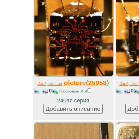
picture(25958)
Изображение
Изображе
0
0
Просмотров 3454
240ая серия