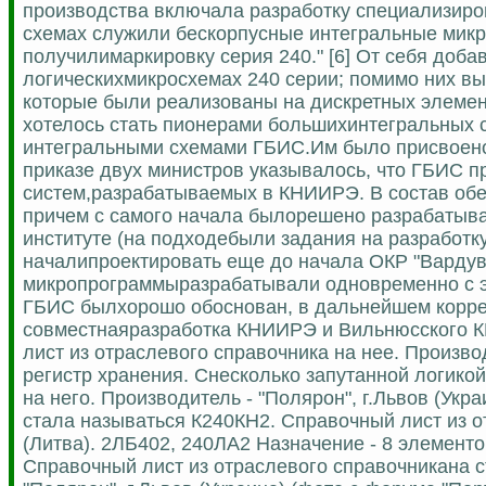
производства включала разработку специализиро
схемах служили бескорпусные интегральные микр
получилимаркировку серия 240." [6] От себя доба
логическихмикросхемах 240 серии; помимо них в
которые были реализованы на дискретных элемен
хотелось стать пионерами большихинтегральных 
интегральными схемами ГБИС.Им было присвоено 
приказе двух министров указывалось, что ГБИС 
систем,разрабатываемых в КНИИРЭ. В состав обеи
причем с самого начала былорешено разрабатыва
институте (на подходебыли задания на разработк
началипроектировать еще до начала ОКР "Вардув
микропрограммыразрабатывали одновременно с э
ГБИС былхорошо обоснован, в дальнейшем коррек
совместнаяразработка КНИИРЭ и Вильнюсского КБ
лист из отраслевого справочника на нее. Произво
регистр хранения. Снесколько запутанной логикой
на него. Производитель - "Полярон", г.Львов (У
стала называться К240КН2. Справочный лист из от
(Литва). 2ЛБ402, 240ЛА2 Назначение - 8 элемен
Справочный лист из отраслевого справочникана 