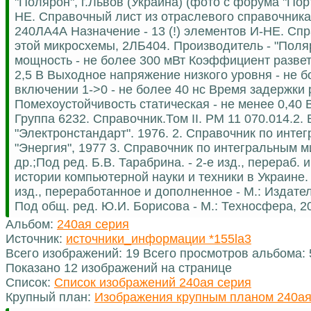
"Полярон", г.Львов (Украина) (фото с форума "По
НЕ. Справочный лист из отраслевого справочникан
240ЛА4А Назначение - 13 (!) элементов И-НЕ. Сп
этой микросхемы, 2ЛБ404. Производитель - "Поля
мощность - не более 300 мВт Коэффициент развет
2,5 В Выходное напряжение низкого уровня - не 
включении 1->0 - не более 40 нс Время задержки 
Помехоустойчивость статическая - не менее 0,40
Группа 6232. Справочник.Том II. РМ 11 070.014.2
"Электронстандарт". 1976. 2. Справочник по инте
"Энергия", 1977 3. Справочник по интегральным м
др.;Под ред. Б.В. Тарабрина. - 2-е изд., перераб. 
истории компьютерной науки и техники в Украине. 
изд., переработанное и дополненное - М.: Издате
Под общ. ред. Ю.И. Борисова - М.: Техносфера, 2
Альбом:
240ая серия
Источник:
источники_информации *155la3
Всего изображений: 19 Всего просмотров альбома:
Показано 12 изображений на странице
Список:
Список изображений 240ая серия
Крупный план:
Изображения крупным планом 240ая