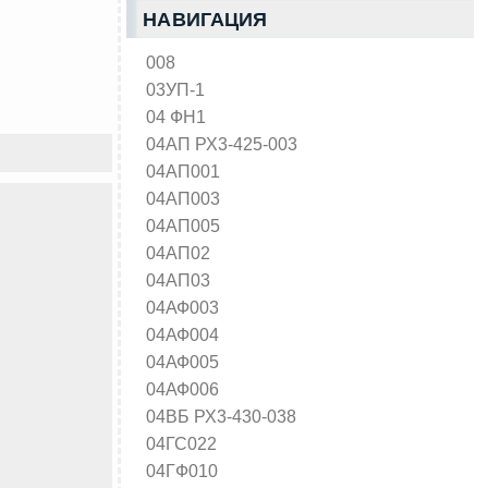
НАВИГАЦИЯ
008
03УП-1
04 ФН1
04АП РХ3-425-003
04АП001
04АП003
04АП005
04АП02
04АП03
04АФ003
04АФ004
04АФ005
04АФ006
04ВБ РХ3-430-038
04ГС022
04ГФ010