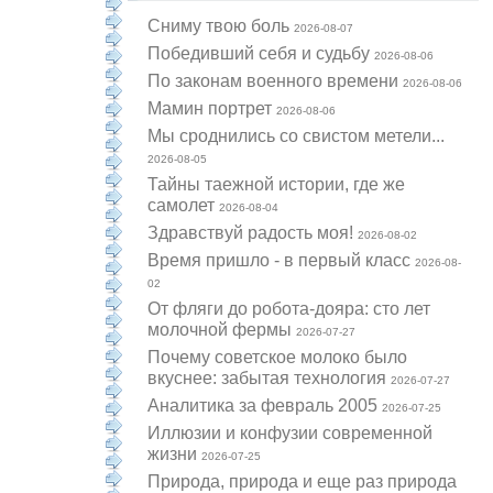
Cниму твою боль
2026-08-07
Победивший себя и судьбу
2026-08-06
По законам военного времени
2026-08-06
Мамин портрет
2026-08-06
Мы сроднились со свистом метели...
2026-08-05
Тайны таежной истории, где же
самолет
2026-08-04
Здравствуй радость моя!
2026-08-02
Время пришло - в первый класс
2026-08-
02
От фляги до робота-дояра: сто лет
молочной фермы
2026-07-27
Почему советское молоко было
вкуснее: забытая технология
2026-07-27
Аналитика за февраль 2005
2026-07-25
Иллюзии и конфузии современной
жизни
2026-07-25
Природа, природа и еще раз природа