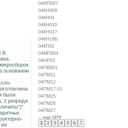
04ИП007
04КН009
04КН01
04КН010
04КН017
04КН18Б
04КП02
3 В
04МП004
вка.
04НР02
микросборок
04ПВ001
а основании
04ПМ11
04ПМ12
алло-
изготовлена
04ПМ17-01
м были
04ПМ25
, 2 разряда
04ПМ26
тичипы”)".
04ПМ27
баритных
... еще 1973
рукторно-
...
гия