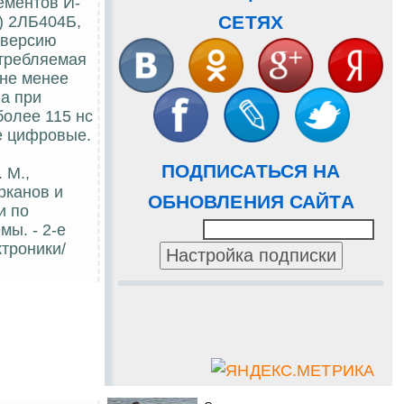
ементов И-
СЕТЯХ
) 2ЛБ404Б,
 версию
отребляемая
 не менее
ла при
более 115 нс
е цифровые.
ПОДПИСАТЬСЯ НА
 М.,
рканов и
ОБНОВЛЕНИЯ САЙТА
и по
мы. - 2-е
ктроники/