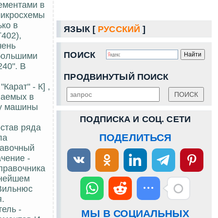
ементами в
микросхемы
ько в
ЯЗЫК [
РУССКИЙ
]
402),
чень
ПОИСК
 большими
40". В
ПРОДВИНУТЫЙ ПОИСК
арат" - К] ,
ваемых в
му машины
ПОДПИСКА И СОЦ. СЕТИ
став ряда
ПОДЕЛИТЬСЯ
ла
равочный
чение -
справочника
ьнейшем
.Вильнюс
.
ель -
МЫ В СОЦИАЛЬНЫХ