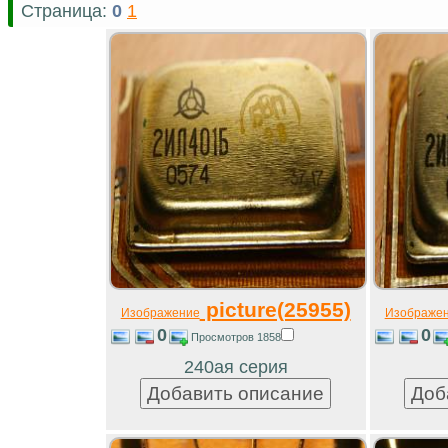
Страница:
0
1
picture(25955)
Изображение
Изображе
0
0
Просмотров 1858
240ая серия