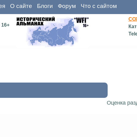
ея
О сайте
Блоги
Форум
Что с сайтом
СО
16+
Кат
Tel
Оценка раз