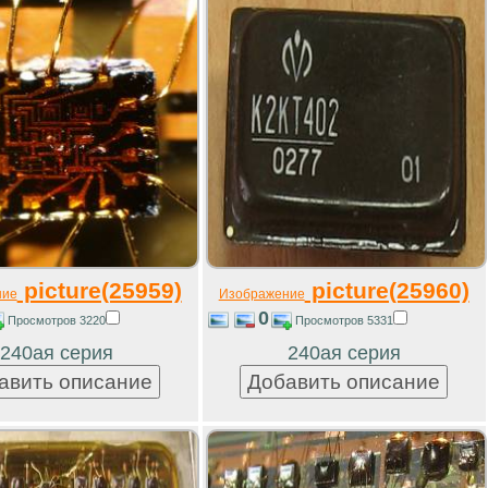
picture(25959)
picture(25960)
ние
Изображение
0
Просмотров 3220
Просмотров 5331
240ая серия
240ая серия