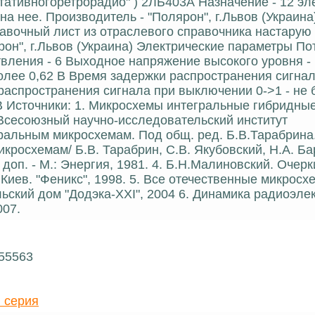
ртативногоретрорадио" ) 2ЛБ403А Назначение - 12 эл
а нее. Производитель - "Полярон", г.Львов (Украина
равочный лист из отраслевого справочника настарую
рон", г.Львов (Украина) Электрические параметры П
вления - 6 Выходное напряжение высокого уровня -
более 0,62 В Время задержки распространения сигна
распространения сигнала при выключении 0->1 - не 
 В Источники: 1. Микросхемы интегральные гибридны
. Всесоюзный научно-исследовательский институт
гральным микросхемам. Под общ. ред. Б.В.Тарабрина.
икросхемам/ Б.В. Тарабрин, С.В. Якубовский, Н.А. Ба
и доп. - М.: Энергия, 1981. 4. Б.Н.Малиновский. Очерк
Киев. "Феникс", 1998. 5. Все отечественные микросхе
льский дом "Додэка-XXI", 2004 6. Динамика радиоэле
007.
 55563
 серия