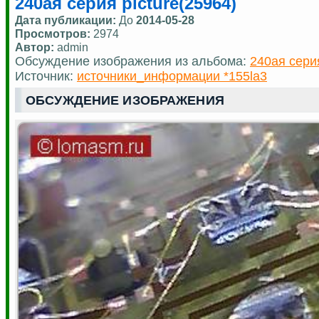
240ая серия picture(25964)
Дата публикации:
До
2014-05-28
Просмотров:
2974
Автор:
admin
Обсуждение изображения из альбома:
240ая сери
Источник:
источники_информации *155la3
ОБСУЖДЕНИЕ ИЗОБРАЖЕНИЯ