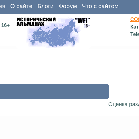
ея
О сайте
Блоги
Форум
Что с сайтом
СО
16+
Кат
Tel
Оценка раз