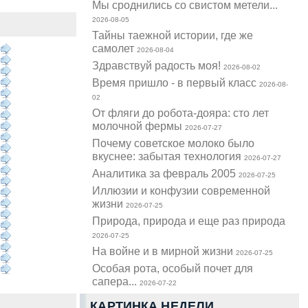
Мы сроднились со свистом метели...
2026-08-05
Тайны таежной истории, где же
самолет
2026-08-04
Здравствуй радость моя!
2026-08-02
Время пришло - в первый класс
2026-08-
02
От фляги до робота-дояра: сто лет
молочной фермы
2026-07-27
Почему советское молоко было
вкуснее: забытая технология
2026-07-27
Аналитика за февраль 2005
2026-07-25
Иллюзии и конфузии современной
жизни
2026-07-25
Природа, природа и еще раз природа
2026-07-25
На войне и в мирной жизни
2026-07-25
Особая рота, особый почет для
сапера...
2026-07-22
КАРТИНКА НЕДЕЛИ