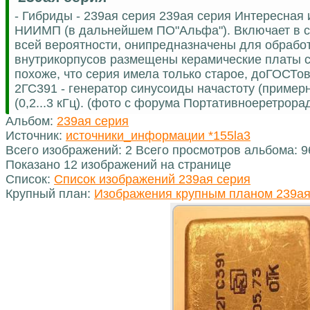
- Гибриды - 239ая серия 239ая серия Интересная
НИИМП (в дальнейшем ПО"Альфа"). Включает в с
всей вероятности, онипредназначены для обработ
внутрикорпусов размещены керамические платы с
похоже, что серия имела только старое, доГОСТо
2ГС391 - генератор синусоиды начастоту (пример
(0,2...3 кГц). (фото с форума Портативноеретрора
Альбом:
239ая серия
Источник:
источники_информации *155la3
Всего изображений: 2 Всего просмотров альбома: 9
Показано 12 изображений на странице
Список:
Список изображений 239ая серия
Крупный план:
Изображения крупным планом 239ая