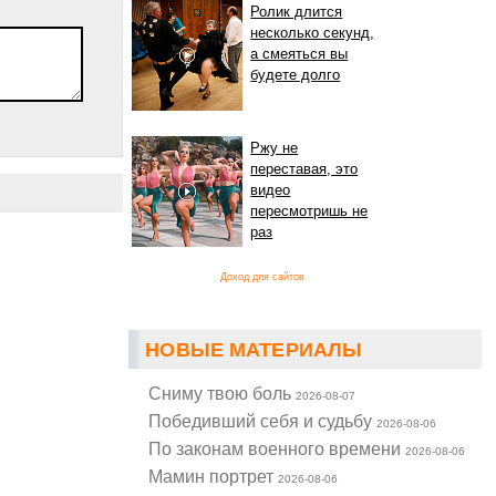
Ролик длится
несколько секунд,
а смеяться вы
будете долго
Ржу не
переставая, это
видео
пересмотришь не
раз
Доход для сайтов
НОВЫЕ МАТЕРИАЛЫ
Cниму твою боль
2026-08-07
Победивший себя и судьбу
2026-08-06
По законам военного времени
2026-08-06
Мамин портрет
2026-08-06