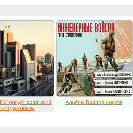
ИИ рисует советский
Альбом Боевой листок
онструктивизм