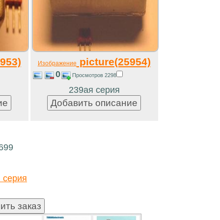
953)
picture(25954)
Изображение
0
Просмотров 2298
239ая серия
699
 серия