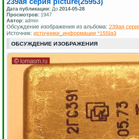
239ая серия picture(25953)
Дата публикации:
До
2014-05-28
Просмотров:
1947
Автор:
admin
Обсуждение изображения из альбома:
239ая сери
Источник:
источники_информации *155la3
ОБСУЖДЕНИЕ ИЗОБРАЖЕНИЯ