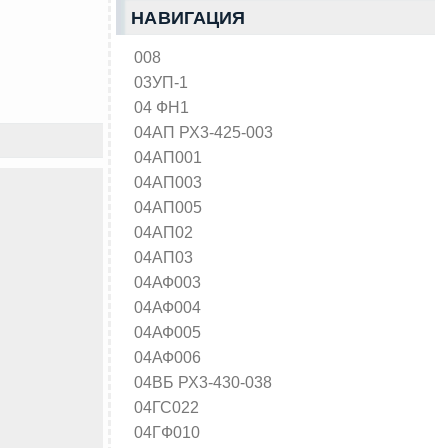
НАВИГАЦИЯ
008
03УП-1
04 ФН1
04АП РХ3-425-003
04АП001
04АП003
04АП005
04АП02
04АП03
04АФ003
04АФ004
04АФ005
04АФ006
04ВБ РХ3-430-038
04ГС022
04ГФ010