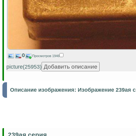
0
Просмотров 1946
picture(25953)
Описание изображения:
Изображение 239ая 
239ая серия