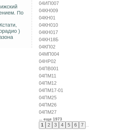
04ИП007
рижский
04КН009
ением. По
04КН01
Кстати,
04КН010
орадио )
04КН017
азона
04КН18Б
04КП02
04МП004
04НР02
04ПВ001
04ПМ11
04ПМ12
04ПМ17-01
04ПМ25
04ПМ26
04ПМ27
... еще 1973
...