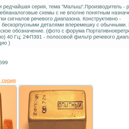
 и редчайшая серия, тема "Малыш".Производитель - 
ебяаналоговые схемы с не вполне понятным назнач
ки сигналов речевого диапазона. Конструктивно -
 бескорпусными деталями вперемешку с обычными. 
вское обозначение. (фото с форума Портативноеретр
но) 40 Гц; 2ФП391 - полосовой фильтр речевого диап
дио )
699
 серия