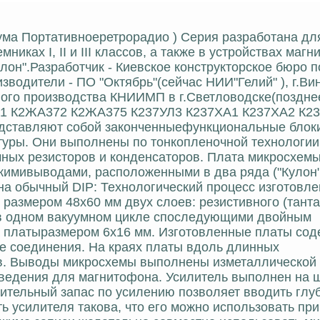
рума Портативноеретрорадио ) Серия разработана дл
ах I, II и III классов, а также в устройствах магн
улон".Разработчик - Киевское конструкторское бюро п
водители - ПО "Октябрь"(сейчас НИИ"Гелий" ), г.Ви
ного производства КНИИМП в г.Светловодске(поздне
371 К2ЖА372 К2ЖА375 К237УЛ3 К237ХА1 К237ХА2 К2
едставляют собой законченныефункциональные блок
уры. Они выполнены по тонкопленочной технологии
ных резисторов и конденсаторов. Плата микросхем
скимивыводами, расположенными в два ряда ("Кулон"
на обычный DIP: Технологический процесс изготовле
размером 48х60 мм двух слоев: резистивного (танта
 в одном вакуумном цикле споследующими двойным
 платыразмером 6х16 мм. Изготовленные платы сод
е соединения. На краях платы вдоль длинных
 Выводы микросхемы выполнены изметаллической ле
зведения для магнитофона. Усилитель выполнен на 
чительный запас по усилению позволяет вводить гл
ь усилителя такова, что его можно использовать при