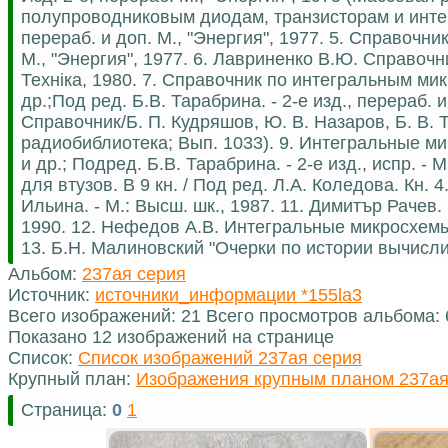
полупроводниковым диодам, транзисторам и интег
перераб. и доп. М., "Энергия", 1977. 5. Справочн
М., "Энергия", 1977. 6. Лавриненко В.Ю. Справочн
Технiка, 1980. 7. Справочник по интегральным мик
др.;Под ред. Б.В. Тарабрина. - 2-е изд., перераб.
Справочник/Б. П. Кудряшов, Ю. В. Назаров, Б. В. 
радиобиблиотека; Вып. 1033). 9. Интегральные м
и др.; Подред. Б.В. Тарабрина. - 2-е изд., испр. -
для втузов. В 9 кн. / Под ред. Л.А. Коледова. Кн.
Ильина. - М.: Высш. шк., 1987. 11. Димитър Раче
1990. 12. Нефедов А.В. Интегральные микросхемы и
13. Б.Н. Малиновский "Очерки по истории вычислит
Альбом:
237ая серия
Источник:
источники_информации *155la3
Всего изображений: 21 Всего просмотров альбома:
Показано 12 изображений на странице
Список:
Список изображений 237ая серия
Крупный план:
Изображения крупным планом 237ая
Страница:
0
1