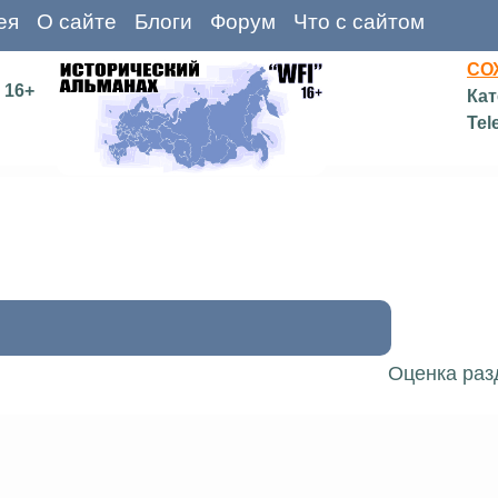
ея
О сайте
Блоги
Форум
Что с сайтом
СО
16+
Кат
Tel
Оценка раз