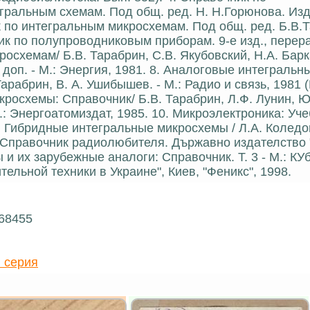
ральным схемам. Под общ. ред. Н. Н.Горюнова. Изд.
ик по интегральным микросхемам. Под общ. ред. Б.В.
ик по полупроводниковым приборам. 9-е изд., перераб
росхемам/ Б.В. Тарабрин, С.В. Якубовский, Н.А. Бар
 и доп. - М.: Энергия, 1981. 8. Аналоговые интегральн
Тарабрин, В. А. Ушибышев. - М.: Радио и связь, 1981
икросхемы: Справочник/ Б.В. Тарабрин, Л.Ф. Лунин, 
 М.: Энергоатомиздат, 1985. 10. Микроэлектроника: Уч
 4. Гибридные интегральные микросхемы / Л.А. Коледо
в. Справочник радиолюбителя. Държавно издателство 
 их зарубежные аналоги: Справочник. Т. 3 - М.: КУб
ельной техники в Украине", Киев, "Феникс", 1998.
 68455
 серия