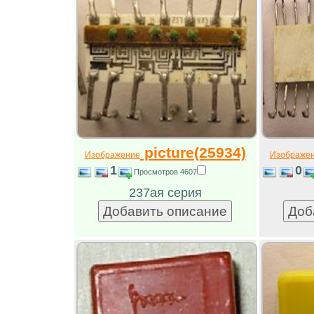
picture(25934)
Изображение
Изображе
1
0
Просмотров 4607
237ая серия