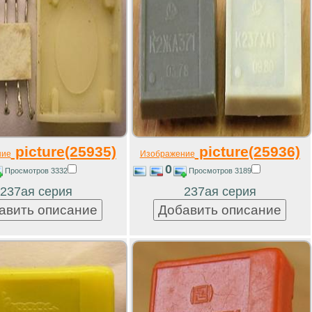
picture(25935)
picture(25936)
ние
Изображение
0
Просмотров 3332
Просмотров 3189
237ая серия
237ая серия