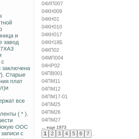
04ИП007
04КН009
я
04КН01
итной
04КН010
о
04КН017
нница и
е завод
04КН18Б
37ХА3
04КП02
и
04МП004
 с
04НР02
ы заключена
04ПВ001
). Старые
04ПМ11
ния плат
л)и
04ПМ12
04ПМ17-01
ержат все
04ПМ25
04ПМ26
нты ( * ).
04ПМ27
шести
убокую ООС
... еще 1973
 записи с
...