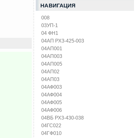
НАВИГАЦИЯ
008
03УП-1
04 ФН1
04АП РХ3-425-003
04АП001
04АП003
04АП005
04АП02
04АП03
04АФ003
04АФ004
04АФ005
04АФ006
04ВБ РХ3-430-038
04ГС022
04ГФ010