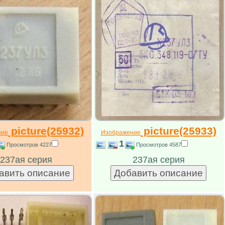
picture(25932)
picture(25933)
ние
Изображение
1
Просмотров 4227
Просмотров 4587
237ая серия
237ая серия