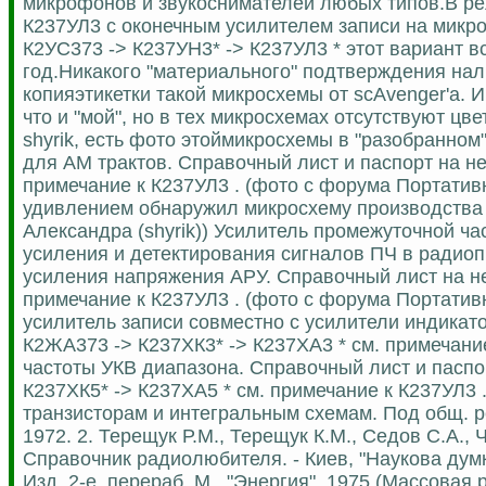
микрофонов и звукоснимателей любых типов.В ре
К237УЛ3 с оконечным усилителем записи на микро
К2УС373 -> К237УН3* -> К237УЛ3 * этот вариант в
год.Никакого "материального" подтверждения нали
копияэтикетки такой микросхемы от scAvenger'а. И
что и "мой", но в тех микросхемах отсутствуют цв
shyrik, есть фото этоймикросхемы в "разобранно
для АМ трактов. Справочный лист и паспорт на не
примечание к К237УЛ3 . (фото с форума Портативн
удивлением обнаружил микросхему производства 
Александра (shyrik)) Усилитель промежуточной ч
усиления и детектирования сигналов ПЧ в радио
усиления напряжения АРУ. Справочный лист на не
примечание к К237УЛ3 . (фото с форума Портати
усилитель записи совместно с усилители индикат
К2ЖА373 -> К237ХК3* -> К237ХА3 * см. примечани
частоты УКВ диапазона. Справочный лист и паспор
К237ХК5* -> К237ХА5 * см. примечание к К237УЛ3
транзисторам и интегральным схемам. Под общ. ред
1972. 2. Терещук Р.М., Терещук К.М., Седов С.А.,
Справочник радиолюбителя. - Киев, "Наукова думк
Изд. 2-е, перераб. М., "Энергия", 1975 (Массовая