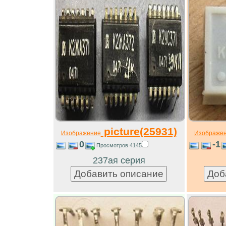
picture(25931)
Изображение
Изображе
0
-1
Просмотров 4145
237ая серия