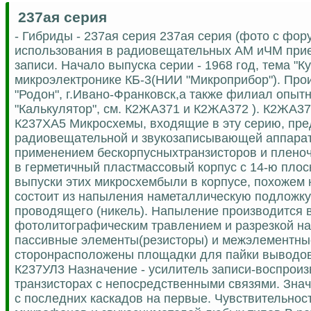
237ая серия
- Гибриды - 237ая серия 237ая серия (фото с фо
использования в радиовещательных AM иЧМ приемник
записи. Начало выпуска серии - 1968 год, тема "К
микроэлектронике КБ-3(НИИ "Микроприбор"). Произ
"Родон", г.Ивано-Франковск,а также филиал опыт
"Калькулятор", см. К2ЖА371 и К2ЖА372 ). К2ЖА
К237ХА5 Микросхемы, входящие в эту серию, пр
радиовещательной и звукозаписывающей аппарат
применением бескорпусныхтранзисторов и пленоч
в герметичный пластмассовый корпус с 14-ю пло
выпуски этих микросхембыли в корпусе, похожем 
состоит из напыления наметаллическую подложку 
проводящего (никель). Напыление производится
фотолитографическим травлением и разрезкой на
пассивные элементы(резисторы) и межэлементны
сторонрасположены площадки для пайки выводов.
К237УЛ3 Назначение - усилитель записи-воспрои
транзисторах с непосредственными связями. Зна
с последних каскадов на первые. Чувствительност