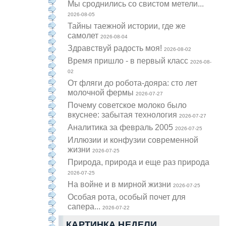
Мы сроднились со свистом метели...
2026-08-05
Тайны таежной истории, где же
самолет
2026-08-04
Здравствуй радость моя!
2026-08-02
Время пришло - в первый класс
2026-08-
02
От фляги до робота-дояра: сто лет
молочной фермы
2026-07-27
Почему советское молоко было
вкуснее: забытая технология
2026-07-27
Аналитика за февраль 2005
2026-07-25
Иллюзии и конфузии современной
жизни
2026-07-25
Природа, природа и еще раз природа
2026-07-25
На войне и в мирной жизни
2026-07-25
Особая рота, особый почет для
сапера...
2026-07-22
КАРТИНКА НЕДЕЛИ