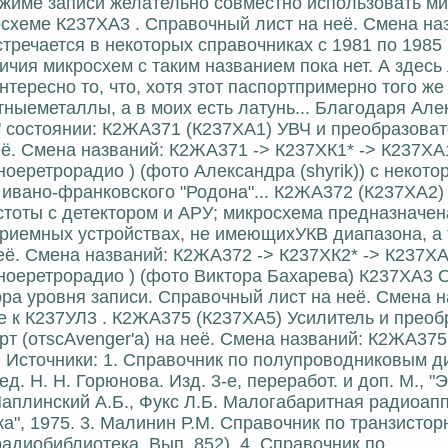
жиме записи желательно совместно использовать м
схеме К237ХА3 . Справочный лист на неё. Смена на
стречается в некоторых справочниках с 1981 по 1985
чия микросхем с таким названием пока нет. А здесь
нтересно то, что, хотя этот паспортпримерно того ж
етныеметаллы, а в моих есть латунь... Благодаря Але
м" состоянии: К2ЖА371 (К237ХА1) УВЧ и преобразоват
ё. Смена названий: К2ЖА371 -> К237ХК1* -> К237ХА1
оеретрорадио ) (фото Александра (shyrik)) с некото
ивано-франковского "Родона"... К2ЖА372 (К237ХА2)
астоты с детектором и АРУ; микросхема предназначе
приемных устройствах, не имеющихУКВ диапазона, а
ё. Смена названий: К2ЖА372 -> К237ХК2* -> К237ХА2
вноеретрорадио ) (фото Виктора Бахарева) К237ХА3 
ора уровня записи. Справочный лист на неё. Смена н
е к К237УЛ3 . К2ЖА375 (К237ХА5) Усилитель и преоб
т (отscAvenger'а) на неё. Смена названий: К2ЖА375
 . Источники: 1. Справочник по полупроводниковым д
. Н. Н. Горюнова. Изд. 3-е, переработ. и доп. М., "Э
 Чаплинский А.Б., Фукс Л.Б. Малогабаритная радиоап
а", 1975. 3. Малинин Р.М. Справочник по транзисто
 радиобиблиотека. Вып. 852). 4. Справочник по