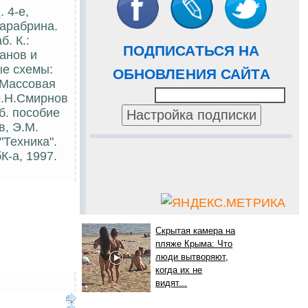
 4-е,
Тарабрина.
. К.:
ПОДПИСАТЬСЯ НА
канов и
ые схемы:
ОБНОВЛЕНИЯ САЙТА
 (Массовая
Ю.Н.Смирнов
еб. пособие
в, Э.М.
"Техника".
К-а, 1997.
Скрытая камера на
пляже Крыма: Что
люди вытворяют,
когда их не
видят...