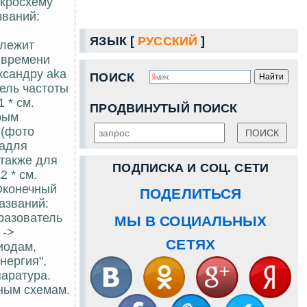
икросхему
званий:
ЯЗЫК [
РУССКИЙ
]
 лежит
е времени
ксандру aka
ПОИСК
ель частоты
 * см.
ПРОДВИНУТЫЙ ПОИСК
рым
 (фото
надля
 также для
ПОДПИСКА И СОЦ. СЕТИ
 * см.
Оконечный
ПОДЕЛИТЬСЯ
азваний:
разователь
МЫ В СОЦИАЛЬНЫХ
 ->
СЕТЯХ
иодам,
нергия",
паратура.
рным схемам.