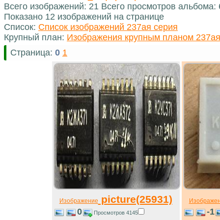
Всего изображений: 21 Всего просмотров альбома:
Показано 12 изображений на странице
Список:
Список изображений 237ая серия
Крупный план:
Изображения крупным планом 237ая
Страница:
0
1
picture(25931)
Изображение
Изображе
0
-1
Просмотров 4145