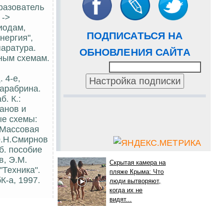
разователь
 ->
иодам,
ПОДПИСАТЬСЯ НА
нергия",
паратура.
ОБНОВЛЕНИЯ САЙТА
рным схемам.
 4-е,
Тарабрина.
. К.:
канов и
ые схемы:
 (Массовая
Ю.Н.Смирнов
еб. пособие
в, Э.М.
Скрытая камера на
"Техника".
пляже Крыма: Что
К-а, 1997.
люди вытворяют,
когда их не
видят...