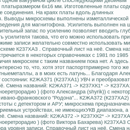
 в одном вакуумном цикле споследующими двойным
 платыразмером 6х16 мм. Изготовленные платы сод
е соединения. На краях платы вдоль длинных
 Выводы микросхемы выполнены изметаллической ле
зведения для магнитофона. Усилитель выполнен на 
чительный запас по усилению позволяет вводить гл
ь усилителя такова, что его можно использовать при
жиме записи желательно совместно использовать м
схеме К237ХА3 . Справочный лист на неё. Смена на
стречается в некоторых справочниках с 1981 по 1985
чия микросхем с таким названием пока нет. А здесь
нтересно то, что, хотя этот паспортпримерно того ж
етныеметаллы, а в моих есть латунь... Благодаря Але
м" состоянии: К2ЖА371 (К237ХА1) УВЧ и преобразоват
ё. Смена названий: К2ЖА371 -> К237ХК1* -> К237ХА1
оеретрорадио ) (фото Александра (shyrik)) с некото
ивано-франковского "Родона"... К2ЖА372 (К237ХА2)
астоты с детектором и АРУ; микросхема предназначе
приемных устройствах, не имеющихУКВ диапазона, а
ё. Смена названий: К2ЖА372 -> К237ХК2* -> К237ХА2
вноеретрорадио ) (фото Виктора Бахарева) К237ХА3 
ора уровня записи. Справочный лист на неё. Смена н