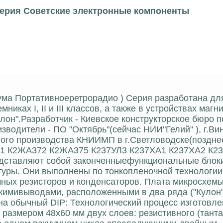
серия Советские электронные компоненты
рума Портативноеретрорадио ) Серия разработана дл
ах I, II и III классов, а также в устройствах магн
улон".Разработчик - Киевское конструкторское бюро п
водители - ПО "Октябрь"(сейчас НИИ"Гелий" ), г.Ви
ного производства КНИИМП в г.Светловодске(поздне
371 К2ЖА372 К2ЖА375 К237УЛ3 К237ХА1 К237ХА2 К2
едставляют собой законченныефункциональные блок
уры. Они выполнены по тонкопленочной технологии
ных резисторов и конденсаторов. Плата микросхем
скимивыводами, расположенными в два ряда ("Кулон"
на обычный DIP: Технологический процесс изготовле
размером 48х60 мм двух слоев: резистивного (танта