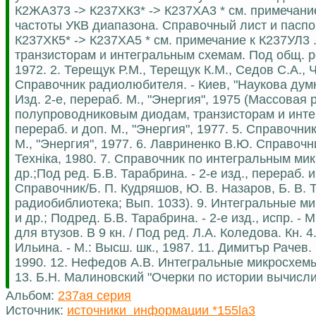
К2ЖА373 -> К237ХК3* -> К237ХА3 * см. примечани
частоты УКВ диапазона. Справочный лист и паспор
К237ХК5* -> К237ХА5 * см. примечание к К237УЛ3
транзисторам и интегральным схемам. Под общ. ред
1972. 2. Терещук Р.М., Терещук К.М., Седов С.А.,
Справочник радиолюбителя. - Киев, "Наукова думк
Изд. 2-е, перераб. М., "Энергия", 1975 (Массовая
полупроводниковым диодам, транзисторам и интег
перераб. и доп. М., "Энергия", 1977. 5. Справочн
М., "Энергия", 1977. 6. Лавриненко В.Ю. Справочн
Технiка, 1980. 7. Справочник по интегральным мик
др.;Под ред. Б.В. Тарабрина. - 2-е изд., перераб.
Справочник/Б. П. Кудряшов, Ю. В. Назаров, Б. В. 
радиобиблиотека; Вып. 1033). 9. Интегральные м
и др.; Подред. Б.В. Тарабрина. - 2-е изд., испр. -
для втузов. В 9 кн. / Под ред. Л.А. Коледова. Кн.
Ильина. - М.: Высш. шк., 1987. 11. Димитър Раче
1990. 12. Нефедов А.В. Интегральные микросхемы и
13. Б.Н. Малиновский "Очерки по истории вычислит
Альбом:
237ая серия
Источник:
источники_информации *155la3