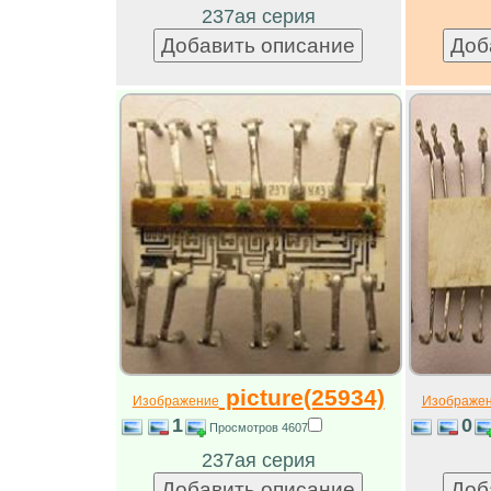
237ая серия
picture(25934)
Изображение
Изображе
1
0
Просмотров 4607
237ая серия