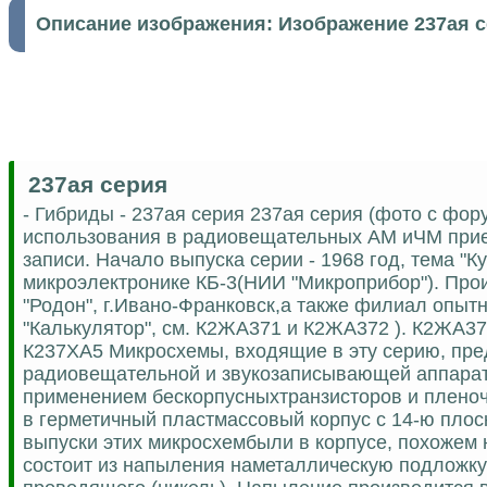
Описание изображения:
Изображение 237ая 
237ая серия
- Гибриды - 237ая серия 237ая серия (фото с фо
использования в радиовещательных AM иЧМ приемник
записи. Начало выпуска серии - 1968 год, тема "К
микроэлектронике КБ-3(НИИ "Микроприбор"). Произ
"Родон", г.Ивано-Франковск,а также филиал опыт
"Калькулятор", см. К2ЖА371 и К2ЖА372 ). К2ЖА
К237ХА5 Микросхемы, входящие в эту серию, пр
радиовещательной и звукозаписывающей аппарат
применением бескорпусныхтранзисторов и пленоч
в герметичный пластмассовый корпус с 14-ю пло
выпуски этих микросхембыли в корпусе, похожем 
состоит из напыления наметаллическую подложку 