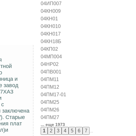
04ИП007
04КН009
04КН01
04КН010
04КН017
04КН18Б
04КП02
04МП004
я
04НР02
итной
04ПВ001
о
нница и
04ПМ11
е завод
04ПМ12
37ХА3
04ПМ17-01
и
04ПМ25
 с
04ПМ26
ы заключена
). Старые
04ПМ27
ния плат
... еще 1973
л)и
...