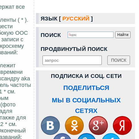
ержат все
ЯЗЫК [
РУССКИЙ
]
нты ( * ).
шести
убокую ООС
ПОИСК
 записи с
икросхему
ПРОДВИНУТЫЙ ПОИСК
званий:
 лежит
е времени
ПОДПИСКА И СОЦ. СЕТИ
ксандру aka
ель частоты
ПОДЕЛИТЬСЯ
 * см.
рым
МЫ В СОЦИАЛЬНЫХ
 (фото
СЕТЯХ
надля
 также для
 * см.
Оконечный
азваний: