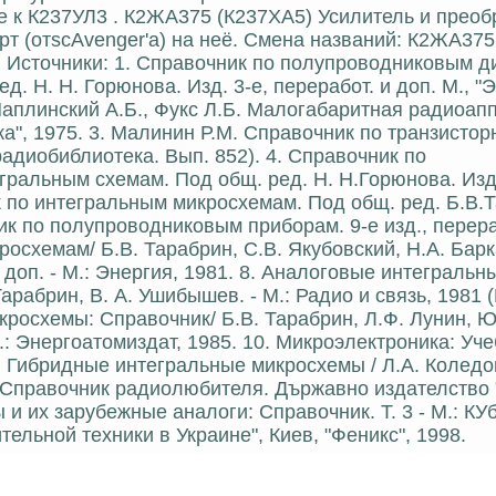
е к К237УЛ3 . К2ЖА375 (К237ХА5) Усилитель и преоб
т (отscAvenger'а) на неё. Смена названий: К2ЖА375
 . Источники: 1. Справочник по полупроводниковым д
. Н. Н. Горюнова. Изд. 3-е, переработ. и доп. М., "Э
 Чаплинский А.Б., Фукс Л.Б. Малогабаритная радиоап
а", 1975. 3. Малинин Р.М. Справочник по транзисто
 радиобиблиотека. Вып. 852). 4. Справочник по
ральным схемам. Под общ. ред. Н. Н.Горюнова. Изд.
ик по интегральным микросхемам. Под общ. ред. Б.В.
ик по полупроводниковым приборам. 9-е изд., перераб
росхемам/ Б.В. Тарабрин, С.В. Якубовский, Н.А. Бар
 и доп. - М.: Энергия, 1981. 8. Аналоговые интегральн
Тарабрин, В. А. Ушибышев. - М.: Радио и связь, 1981
икросхемы: Справочник/ Б.В. Тарабрин, Л.Ф. Лунин, 
 М.: Энергоатомиздат, 1985. 10. Микроэлектроника: Уч
 4. Гибридные интегральные микросхемы / Л.А. Коледо
в. Справочник радиолюбителя. Държавно издателство 
 их зарубежные аналоги: Справочник. Т. 3 - М.: КУб
ельной техники в Украине", Киев, "Феникс", 1998.