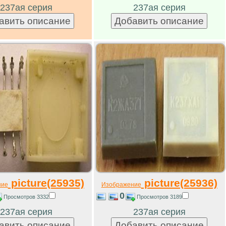
237ая серия
237ая серия
picture(25935)
picture(25936)
ние
Изображение
0
Просмотров 3332
Просмотров 3189
237ая серия
237ая серия