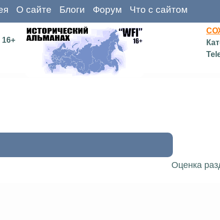
ея
О сайте
Блоги
Форум
Что с сайтом
СО
16+
Кат
Tel
Оценка раз