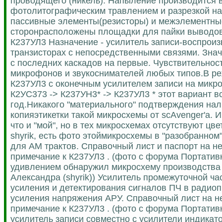
проводящего (никель). Напыление производится
фотолитографическим травлением и разрезкой на
пассивные элементы(резисторы) и межэлементны
сторонрасположены площадки для пайки выводов.
К237УЛ3 Назначение - усилитель записи-воспрои
транзисторах с непосредственными связями. Зна
с последних каскадов на первые. Чувствительност
микрофонов и звукоснимателей любых типов.В ре
К237УЛ3 с оконечным усилителем записи на микро
К2УС373 -> К237УН3* -> К237УЛ3 * этот вариант в
год.Никакого "материального" подтверждения нали
копияэтикетки такой микросхемы от scAvenger'а. И
что и "мой", но в тех микросхемах отсутствуют цв
shyrik, есть фото этоймикросхемы в "разобранно
для АМ трактов. Справочный лист и паспорт на не
примечание к К237УЛ3 . (фото с форума Портативн
удивлением обнаружил микросхему производства 
Александра (shyrik)) Усилитель промежуточной ч
усиления и детектирования сигналов ПЧ в радио
усиления напряжения АРУ. Справочный лист на не
примечание к К237УЛ3 . (фото с форума Портати
усилитель записи совместно с усилители индикат