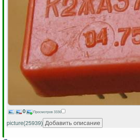
0
Просмотров 3330
picture(25939)