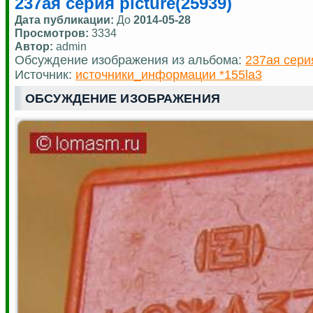
237ая серия picture(25939)
Дата публикации:
До
2014-05-28
Просмотров:
3334
Автор:
admin
Обсуждение изображения из альбома:
237ая сери
Источник:
источники_информации *155la3
ОБСУЖДЕНИЕ ИЗОБРАЖЕНИЯ