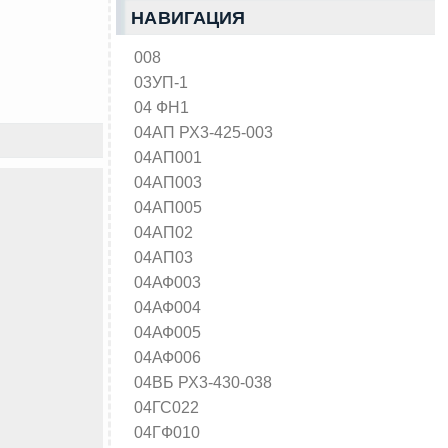
НАВИГАЦИЯ
008
03УП-1
04 ФН1
04АП РХ3-425-003
04АП001
04АП003
04АП005
04АП02
04АП03
04АФ003
04АФ004
04АФ005
04АФ006
04ВБ РХ3-430-038
04ГС022
04ГФ010