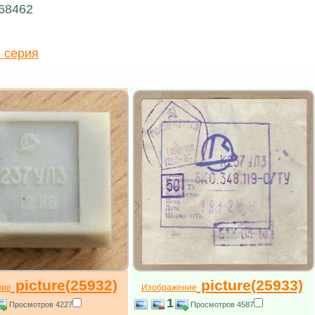
 68462
 серия
picture(25932)
picture(25933)
ние
Изображение
1
Просмотров 4227
Просмотров 4587