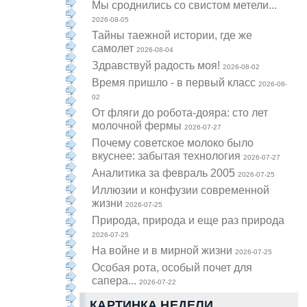
Мы сроднились со свистом метели...
2026-08-05
Тайны таежной истории, где же
самолет
2026-08-04
Здравствуй радость моя!
2026-08-02
Время пришло - в первый класс
2026-08-
02
От фляги до робота-дояра: сто лет
молочной фермы
2026-07-27
Почему советское молоко было
вкуснее: забытая технология
2026-07-27
Аналитика за февраль 2005
2026-07-25
Иллюзии и конфузии современной
жизни
2026-07-25
Природа, природа и еще раз природа
2026-07-25
На войне и в мирной жизни
2026-07-25
Особая рота, особый почет для
сапера...
2026-07-22
КАРТИНКА НЕДЕЛИ