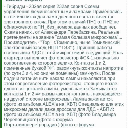
- Гибриды - 232ая серия 232ая серия Схемы
управления люминесцентными лампами.Применялись
в светильниках для ламп дневного света в качестве
электронного ключа.При этом отличий ПН1 от ПН2 не
обнаружено; поПН_без_номера данных вообще нет.
Схема наних , от Александра Перебаскина. Реальные
претенденты на звание "самая большая микросхема"...
Производитель - "Тор", г.Томилино, ныне Томилинский
электронный завод( НПП "ТЭЗ" ). Принцип работы
светильника ЛДС с этой микросхемой следующий. Роль
стартера выполняет фоторезистор ФСК-1,изначально
сопротивление которого велико. Контакты 1 и 2,
помеченные буквой "Ф", разомкнуты;контакты напротив
(по сути 3 и 4, но они не помечены) замкнуты. После
подачи питания нити накала лампы накаляются,при
этом сопротивление фоторезистора, стоящего возле
одного из цоколей лампы, уменьшается.Замыкаются
контакты 1 и 2 => размыкаются контакты, находящиеся
на другой стороне микросхемы. Лампа зажигается.
(фото из альбома ALEX'а на iXBT) Специально для этих
микросхем делали даже дроссели для ЛДС - АБПИ:
(фото из альбома ALEX'а на iXBT) (фото Владимира
Череповицкого) (фото с форума
Портативноеретрорадио ) (фото с форума