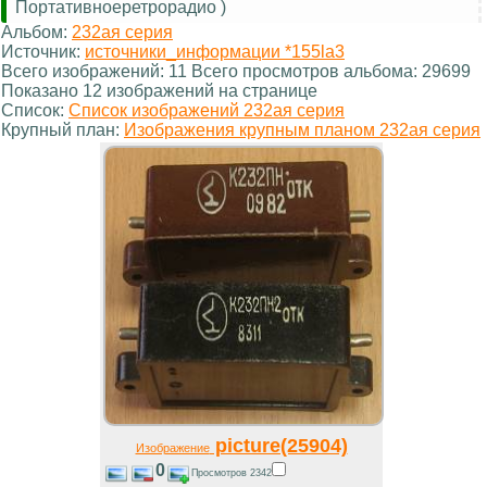
Портативноеретрорадио )
Альбом:
232ая серия
Источник:
источники_информации *155la3
Всего изображений: 11 Всего просмотров альбома: 29699
Показано 12 изображений на странице
Список:
Список изображений 232ая серия
Крупный план:
Изображения крупным планом 232ая серия
picture(25904)
Изображение
0
Просмотров 2342