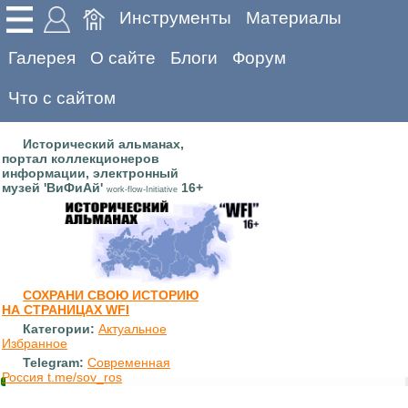
Инструменты
Материалы
Галерея
О сайте
Блоги
Форум
Что с сайтом
Исторический альманах,
портал коллекционеров
информации, электронный
музей 'ВиФиАй'
16+
work-flow-Initiative
СОХРАНИ СВОЮ ИСТОРИЮ
НА СТРАНИЦАХ WFI
Категории:
Актуальное
Избранное
Telegram:
Современная
Россия t.me/sov_ros