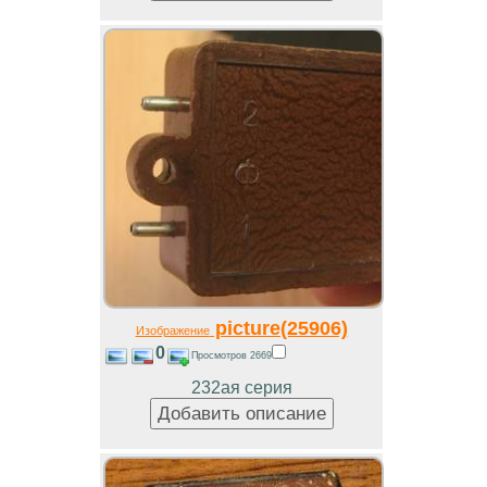
picture(25906)
Изображение
0
Просмотров 2669
232ая серия