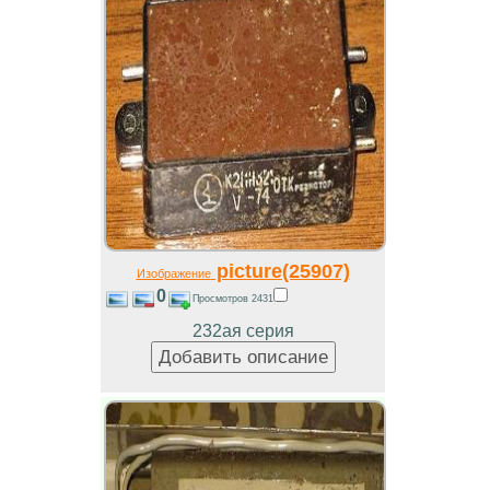
picture(25907)
Изображение
0
Просмотров 2431
232ая серия