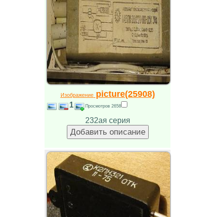
picture(25908)
Изображение
1
Просмотров 2658
232ая серия