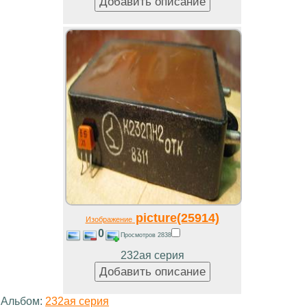
picture(25914)
Изображение
0
Просмотров 2838
232ая серия
Альбом:
232ая серия