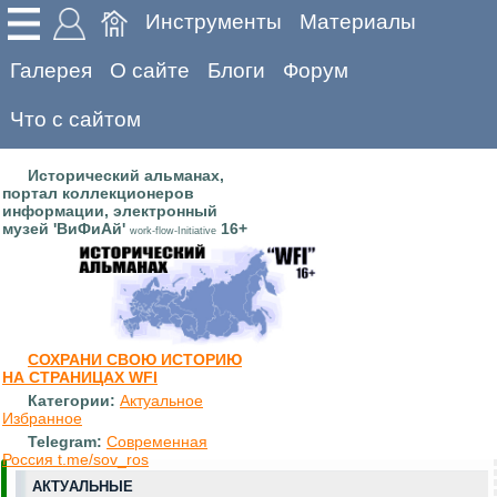
Инструменты
Материалы
Галерея
О сайте
Блоги
Форум
Что с сайтом
Исторический альманах,
портал коллекционеров
информации, электронный
музей 'ВиФиАй'
16+
work-flow-Initiative
СОХРАНИ СВОЮ ИСТОРИЮ
НА СТРАНИЦАХ WFI
Категории:
Актуальное
Избранное
Telegram:
Современная
Россия t.me/sov_ros
АКТУАЛЬНЫЕ