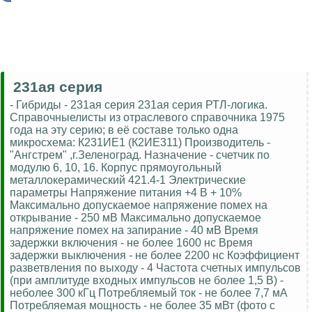
231ая серия
- Гибриды - 231ая серия 231ая серия РТЛ-логика.
Справочныелисты из отраслевого справочника 1975
года на эту серию; в её составе только одна
микросхема: К231ИЕ1 (К2ИЕ311) Производитель -
"Ангстрем" ,г.Зеленоград. Назначение - счетчик по
модулю 6, 10, 16. Корпус прямоугольный
металлокерамический 421.4-1 Электрические
параметры Напряжение питания +4 В + 10%
Максимально допускаемое напряжение помех на
открывание - 250 мВ Максимально допускаемое
напряжение помех на запирание - 40 мВ Время
задержки включения - не более 1600 нс Время
задержки выключения - не более 2200 нс Коэффициент
разветвления по выходу - 4 Частота счетных импульсов
(при амплитуде входных импульсов не более 1,5 В) -
неболее 300 кГц Потребляемый ток - не более 7,7 мА
Потребляемая мощность - не более 35 мВт (фото с