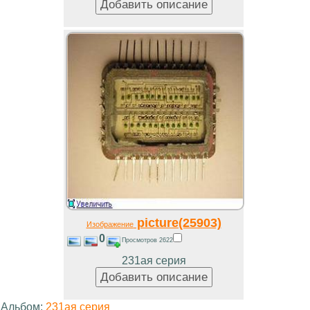
picture(25903)
Изображение
0
Просмотров 2622
231ая серия
Альбом:
231ая серия