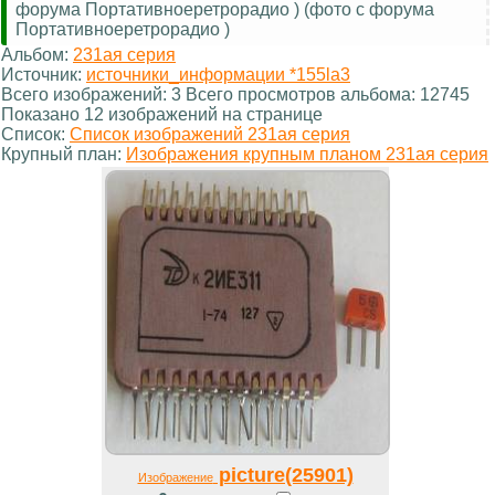
форума Портативноеретрорадио ) (фото с форума
Портативноеретрорадио )
Альбом:
231ая серия
Источник:
источники_информации *155la3
Всего изображений: 3 Всего просмотров альбома: 12745
Показано 12 изображений на странице
Список:
Список изображений 231ая серия
Крупный план:
Изображения крупным планом 231ая серия
picture(25901)
Изображение