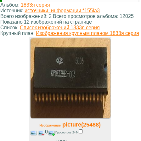
Альбом:
1833я серия
Источник:
источники_информации *155la3
Всего изображений: 2 Всего просмотров альбома: 12025
Показано 12 изображений на странице
Список:
Список изображений 1833я серия
Крупный план:
Изображения крупным планом 1833я серия
picture(25488)
Изображение
0
Просмотров 2444