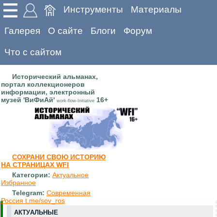
Инструменты
Материалы
Галерея
О сайте
Блоги
Форум
Что с сайтом
Исторический альманах,
портал коллекционеров
информации, электронный
музей 'ВиФиАй'
16+
work-flow-Initiative
СОХРАНИ СВОЮ ИСТОРИЮ
НА СТРАНИЦАХ WFI
Категории:
Актуальное
Избранное
Telegram:
Современная
Россия t.me/sov_ros
АКТУАЛЬНЫЕ