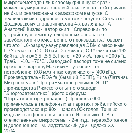
микросхемеподошли к своему финишу как раз к
моменту умирания советской власти и по этой причине
не были реализованы в амассовом выпуске. С
техническими подробностями тоже негусто. Согласно
Додэковскому справочнику,она 4-х разрядная. А
Анатолий Кизлюк, автор книги "Справочник по
устройству и ремонтутелефонных аппаратов
зарубежного и отечественного производства"говорит
что это "...6-разряднаяуправляющая ЭВМ с масочным
ПЗУ ёмкостью 5018 байт. 35 команд. ОЗУ ёмкостью 192
байта. Uпит.= 3,5...5,5 В. Iпотр. < 20 мкА. fтакт. < 200 кГц.
Траб. = -10...+70°С". Заводской паспорт тоже не сильно
проясняет картину.Максимум - уточняет ток
потребления (0,8 мА) и тактовую частоту (400 кГц).
Производитель - RDAlfa (бывший РЗПП), Рига (Латвия).
Микросхема в "Программаторе режимов ЭЧП"
,производства Рижского опытного завода
"Энергоавтоматика": (фото с форума
"Портативногоретрорадио" ) Прошивка 003
применялась в телефонных аппаратах прибалтийского
производстваконца 80х - начала 90х годов. Точные
модели телефонов неизвестны. Источники: 1. Все
отечественные микросхемы. - 2-е изд., переработанное
и дополненное - М.:Издательский дом "Додэка-XXI",
2004