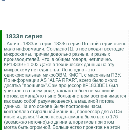
1833я серия
- Актив - 1833ая серия 1833я серия По этой серии очень
мало информации. Согласно [1], в нее входят всегодве
микросхемы, причем довольно разные, и разных
производителей. Что, в общем говоря, нетипично.
КР1833ВЕ1-003 Даже в технических данных на эту
микросхему нет единства. Ясно одно - это
однокристальная микроЭВМ, КМОП, с масочным ПЗУ.
По информации AS "ALFA RPAR", всего было около
десятка "прошивок".Сам процессор КР1833ВЕ1 был
уникален в своем роде, так как он был не машиной
потока команд(что ныне большинством воспринимается
как само собой разумеющееся), а машиной потока
данных.На его основе были построены часы,
контроллер стиральной машины, процессор для АТСи
иные изделия. Число псевдо-команд было всего 176
(возможно неточно),но длина алгоритмов при этом
могла быть огромной. Большинство проектов на этой