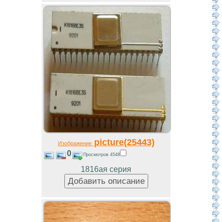
picture(25443)
Изображение
0
Просмотров 4548
1816ая серия