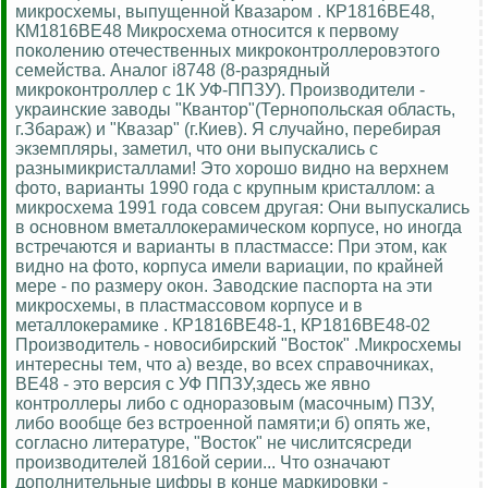
микросхемы, выпущенной Квазаром . КР1816ВЕ48,
КМ1816ВЕ48 Микросхема относится к первому
поколению отечественных микроконтроллеровэтого
семейства. Аналог i8748 (8-разрядный
микроконтроллер с 1К УФ-ППЗУ). Производители -
украинские заводы "Квантор"(Тернопольская область,
г.Збараж) и "Квазар" (г.Киев). Я случайно, перебирая
экземпляры, заметил, что они выпускались с
разнымикристаллами! Это хорошо видно на верхнем
фото, варианты 1990 года с крупным кристаллом: а
микросхема 1991 года совсем другая: Они выпускались
в основном вметаллокерамическом корпусе, но иногда
встречаются и варианты в пластмассе: При этом, как
видно на фото, корпуса имели вариации, по крайней
мере - по размеру окон. Заводские паспорта на эти
микросхемы, в пластмассовом корпусе и в
металлокерамике . КР1816ВЕ48-1, КР1816ВЕ48-02
Производитель - новосибирский "Восток" .Микросхемы
интересны тем, что а) везде, во всех справочниках,
ВЕ48 - это версия с УФ ППЗУ,здесь же явно
контроллеры либо с одноразовым (масочным) ПЗУ,
либо вообще без встроенной памяти;и б) опять же,
согласно литературе, "Восток" не числитсясреди
производителей 1816ой серии... Что означают
дополнительные цифры в конце маркировки -