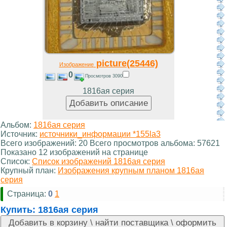
picture(25446)
Изображение
0
Просмотров 3090
1816ая серия
Альбом:
1816ая серия
Источник:
источники_информации *155la3
Всего изображений: 20 Всего просмотров альбома: 57621
Показано 12 изображений на странице
Список:
Список изображений 1816ая серия
Крупный план:
Изображения крупным планом 1816ая
серия
Страница:
0
1
Купить:
1816ая серия