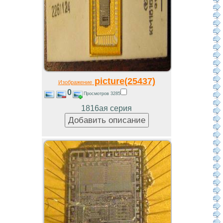
picture(25437)
Изображение
0
Просмотров 3285
1816ая серия