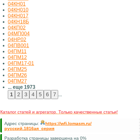
04КН01
04КН010
04КН017
04КН18Б
04КП02
04МП004
04НР02
04ПВ001
04ПМ11
04ПМ12
04ПМ17-01
04ПМ25
04ПМ26
04ПМ27
... еще 1973
...
Каталог статей и агрегатор. Только качественные статьи!
Адрес страницы:
https://wfi.lomasm.ru/
русский.1816ая_серия
Разработка страницы завершена на 0%