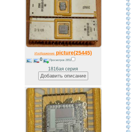
picture(25445)
Изображение
0
Просмотров 2852
1816ая серия