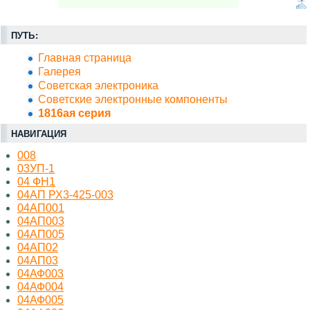
ПУТЬ:
Главная страница
Галерея
Советская электроника
Советские электронные компоненты
1816ая серия
НАВИГАЦИЯ
008
03УП-1
04 ФН1
04АП РХ3-425-003
04АП001
04АП003
04АП005
04АП02
04АП03
04АФ003
04АФ004
04АФ005