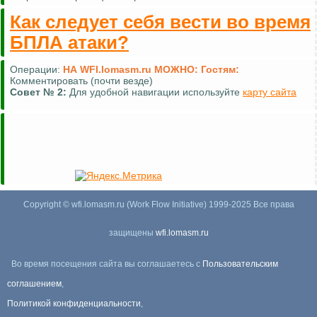
Как следует себя вести во время
БПЛА атаки?
Операции:
НА WFI.lomasm.ru МОЖНО:
Гостям:
Комментировать (почти везде)
Совет №
2:
Для удобной навигации используйте
карту сайта
Copyright © wfi.lomasm.ru (Work Flow Initiative) 1999-2025 Все права
защищены
wfi.lomasm.ru
Во время посещения сайта вы соглашаетесь с
Пользовательским
соглашением
,
Политикой конфиденциальности
,