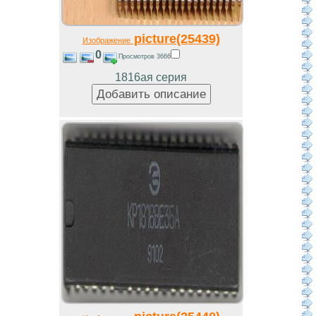
picture(25439)
Изображение
0
Просмотров 3666
1816ая серия