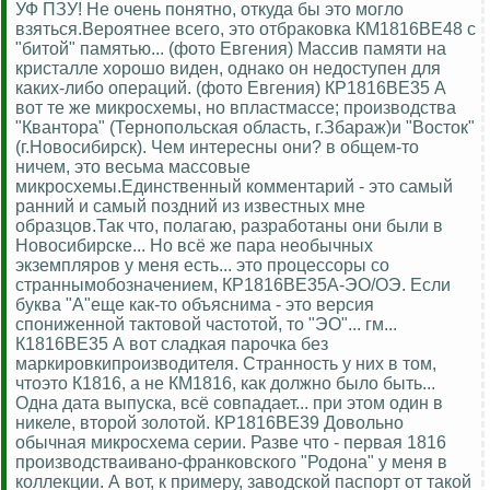
УФ ПЗУ! Не очень понятно, откуда бы это могло
взяться.Вероятнее всего, это отбраковка КМ1816ВЕ48 с
"битой" памятью... (фото Евгения) Массив памяти на
кристалле хорошо виден, однако он недоступен для
каких-либо операций. (фото Евгения) КР1816ВЕ35 А
вот те же микросхемы, но впластмассе; производства
"Квантора" (Тернопольская область, г.Збараж)и "Восток"
(г.Новосибирск). Чем интересны они? в общем-то
ничем, это весьма массовые
микросхемы.Единственный комментарий - это самый
ранний и самый поздний из известных мне
образцов.Так что, полагаю, разработаны они были в
Новосибирске... Но всё же пара необычных
экземпляров у меня есть... это процессоры со
страннымобозначением, КР1816ВЕ35А-ЭО/ОЭ. Если
буква "А"еще как-то объяснима - это версия
спониженной тактовой частотой, то "ЭО"... гм...
К1816ВЕ35 А вот сладкая парочка без
маркировкипроизводителя. Странность у них в том,
чтоэто К1816, а не КМ1816, как должно было быть...
Одна дата выпуска, всё совпадает... при этом один в
никеле, второй золотой. КР1816ВЕ39 Довольно
обычная микросхема серии. Разве что - первая 1816
производстваивано-франковского "Родона" у меня в
коллекции. А вот, к примеру, заводской паспорт от такой