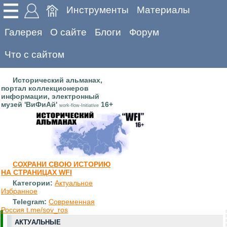
Инструменты
Материалы
Галерея
О сайте
Блоги
Форум
Что с сайтом
Исторический альманах,
портал коллекционеров
информации, электронный
музей 'ВиФиАй'
16+
work-flow-Initiative
СОХРАНИ СВОЮ ИСТОРИЮ
НА СТРАНИЦАХ WFI
Категории:
Актуальное
Избранное
Telegram:
Современная
Россия t.me/sov_ros
АКТУАЛЬНЫЕ