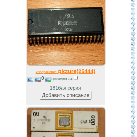
picture(25444)
Изображение
0
Просмотров 3117
1816ая серия