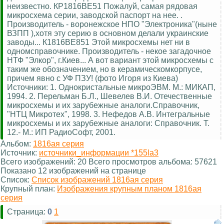
неизвестно. КР1816ВЕ51 Пожалуй, самая рядовая
микросхема серии, заводской паспорт на нее. .
Производитель - воронежское НПО "Электроника"(ныне
ВЗПП ),хотя эту серию в основном делали украинские
заводы... К1816ВЕ851 Этой микросхемы нет ни в
одномсправочнике. Производитель - некое загадочное
НТФ "Элкор", г.Киев... А вот вариант этой микросхемы с
таким же обозначением, но в керамическомкорпусе,
причем явно с УФ ПЗУ! (фото Игоря из Киева)
Источники: 1. Однокристальные микроЭВМ. М.: МИКАП,
1994. 2. Перельман Б.Л., Шевелев В.И. Отечественные
микросхемы и их зарубежные аналоги.Справочник,
"НТЦ Микротех", 1998. 3. Нефедов А.В. Интегральные
микросхемы и их зарубежные аналоги: Справочник. Т.
12.- М.: ИП РадиоСофт, 2001.
Альбом:
1816ая серия
Источник:
источники_информации *155la3
Всего изображений: 20 Всего просмотров альбома: 57621
Показано 12 изображений на странице
Список:
Список изображений 1816ая серия
Крупный план:
Изображения крупным планом 1816ая
серия
Страница:
0
1