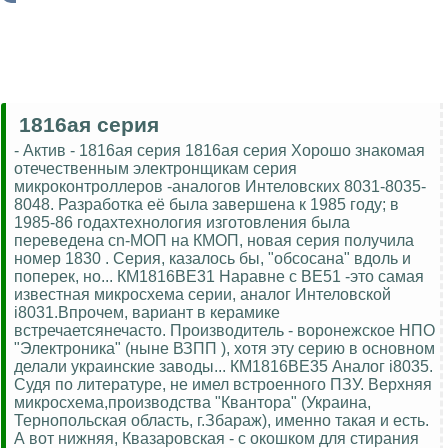
1816ая серия
- Актив - 1816ая серия 1816ая серия Хорошо знакомая
отечественным электронщикам серия
микроконтроллеров -аналогов Интеловских 8031-8035-
8048. Разработка её была завершена к 1985 году; в
1985-86 годахтехнология изготовления была
переведена сn-МОП на КМОП, новая серия получила
номер 1830 . Серия, казалось бы, "обсосана" вдоль и
поперек, но... КМ1816ВЕ31 Наравне с ВЕ51 -это самая
известная микросхема серии, аналог Интеловской
i8031.Впрочем, вариант в керамике
встречаетсянечасто. Производитель - воронежское НПО
"Электроника" (ныне ВЗПП ), хотя эту серию в основном
делали украинские заводы... КМ1816ВЕ35 Аналог i8035.
Судя по литературе, не имел встроенного ПЗУ. Верхняя
микросхема,производства "Квантора" (Украина,
Тернопольская область, г.Збараж), именно такая и есть.
А вот нижняя, Квазаровская - с окошком для стирания