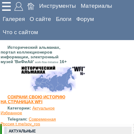
Инструменты
Материалы
Галерея
О сайте
Блоги
Форум
Что с сайтом
Исторический альманах,
портал коллекционеров
информации, электронный
музей 'ВиФиАй'
16+
work-flow-Initiative
СОХРАНИ СВОЮ ИСТОРИЮ
НА СТРАНИЦАХ WFI
Категории:
Актуальное
Избранное
Telegram:
Современная
Россия t.me/sov_ros
АКТУАЛЬНЫЕ