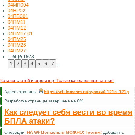
04МП004
04НР02
04ПВ001
04ПМ11
04ПМ12
04ПМ17-01
04ПМ25
04ПМ26
04ПМ27
... еще 1973
...
Каталог статей и агрегатор. Только качественные статьи!
Адрес страницы:
https://wfi.lomasm.ru/русский.121с_121д
Разработка страницы завершена на 0%
Как следует себя вести во время
БПЛА атаки?
Операции:
НА WFI.lomasm.ru МОЖНО:
Гостям: