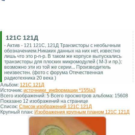
121С 121Д
- Актив - 121 121С, 121Д Транзисторы с необычным
обозначением.Никаких данных на них нет, известно
лишь что это p-n-p. В таком же корпусе выпускались
транзисторы для плоских микромодулей ( М-3 и пр.);
возможно эти из той же серии... Производитель
неизвестен. (фото с форума Отечественная
радиотехника 20 века )
Альбом:
121С 121Д
Источник:
источники_информации *155la3
Всего изображений: 5 Всего просмотров альбома: 15608
Показано 12 изображений на странице
Список:
Список изображений 121С 121Д
Крупный план:
Изображения крупным планом 121С 121Д