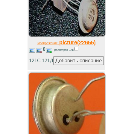
picture(22655)
Изображение
0
Просмотров 2211
121С 121Д