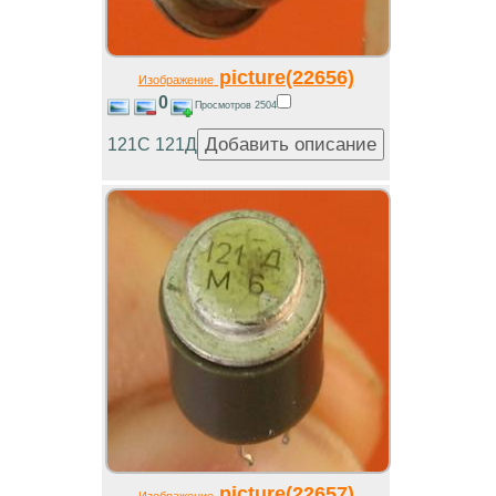
picture(22656)
Изображение
0
Просмотров 2504
121С 121Д
picture(22657)