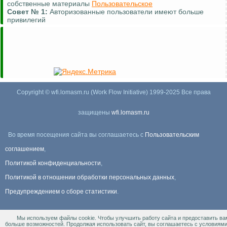
Комментировать (почти везде)
Совет №
2:
Для удобной навигации используйте
карту сайта
Copyright © wfi.lomasm.ru (Work Flow Initiative) 1999-2025 Все права
защищены
wfi.lomasm.ru
Во время посещения сайта вы соглашаетесь с
Пользовательским
соглашением
,
Политикой конфиденциальности
,
Политикой в отношении обработки персональных данных
,
Предупреждением о сборе статистики
.
Мы используем файлы cookie. Чтобы улучшить работу сайта и предоставить ва
Информация Для правообладателей
.
больше возможностей. Продолжая использовать сайт, вы соглашаетесь с условиям