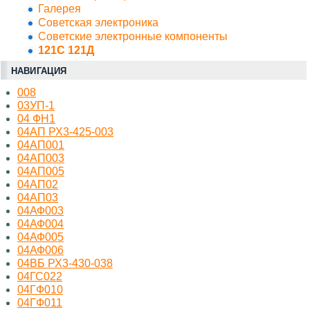
Галерея
Советская электроника
Советские электронные компоненты
121С 121Д
НАВИГАЦИЯ
008
03УП-1
04 ФН1
04АП РХ3-425-003
04АП001
04АП003
04АП005
04АП02
04АП03
04АФ003
04АФ004
04АФ005
04АФ006
04ВБ РХ3-430-038
04ГС022
04ГФ010
04ГФ011