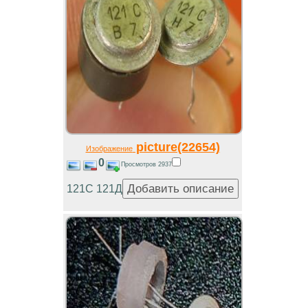
picture(22654)
Изображение
0
Просмотров 2937
121С 121Д