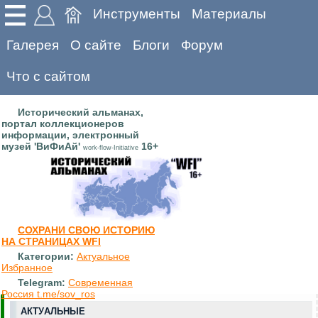
Инструменты
Материалы
Галерея
О сайте
Блоги
Форум
Что с сайтом
Исторический альманах,
портал коллекционеров
информации, электронный
музей 'ВиФиАй'
16+
work-flow-Initiative
СОХРАНИ СВОЮ ИСТОРИЮ
НА СТРАНИЦАХ WFI
Категории:
Актуальное
Избранное
Telegram:
Современная
Россия t.me/sov_ros
АКТУАЛЬНЫЕ