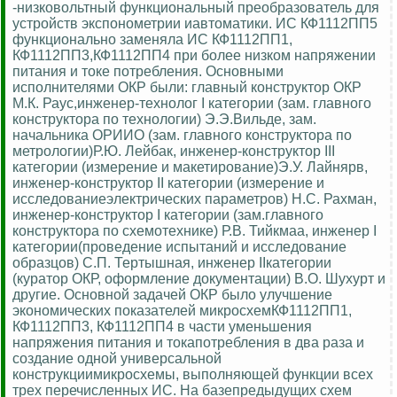
-низковольтный функциональный преобразователь для
устройств экспонометрии иавтоматики. ИС КФ1112ПП5
функционально заменяла ИС КФ1112ПП1,
КФ1112ПП3,КФ1112ПП4 при более низком напряжении
питания и токе потребления. Основными
исполнителями ОКР были: главный конструктор ОКР
М.К. Раус,инженер-технолог I категории (зам. главного
конструктора по технологии) Э.Э.Вильде, зам.
начальника ОРИИО (зам. главного конструктора по
метрологии)Р.Ю. Лейбак, инженер-конструктор III
категории (измерение и макетирование)Э.У. Лайнярв,
инженер-конструктор II категории (измерение и
исследованиеэлектрических параметров) Н.С. Рахман,
инженер-конструктор I категории (зам.главного
конструктора по схемотехнике) Р.В. Тийкмаа, инженер I
категории(проведение испытаний и исследование
образцов) С.П. Тертышная, инженер IIкатегории
(куратор ОКР, оформление документации) В.О. Шухурт и
другие. Основной задачей ОКР было улучшение
экономических показателей микросхемКФ1112ПП1,
КФ1112ПП3, КФ1112ПП4 в части уменьшения
напряжения питания и токапотребления в два раза и
создание одной универсальной
конструкциимикросхемы, выполняющей функции всех
трех перечисленных ИС. На базепредыдущих схем