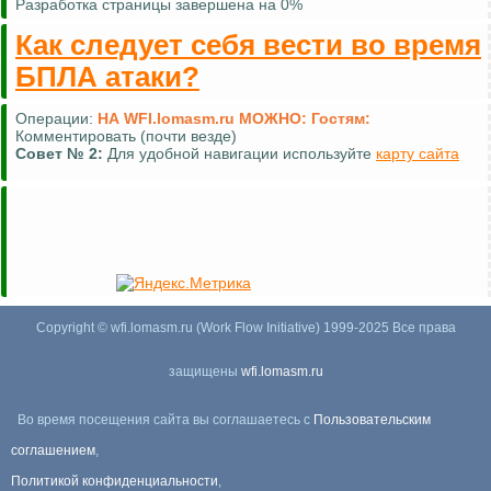
Разработка страницы завершена на 0%
Как следует себя вести во время
БПЛА атаки?
Операции:
НА WFI.lomasm.ru МОЖНО:
Гостям:
Комментировать (почти везде)
Совет №
2:
Для удобной навигации используйте
карту сайта
Copyright © wfi.lomasm.ru (Work Flow Initiative) 1999-2025 Все права
защищены
wfi.lomasm.ru
Во время посещения сайта вы соглашаетесь с
Пользовательским
соглашением
,
Политикой конфиденциальности
,