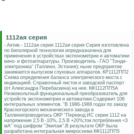
1112ая серия
- Актив - 1112ая серия 1112ая серия Серия изготовлена
по биполярной технологии ипредназначена для
применения в устройствах экспонометрии и автоматики
кино- и фотоаппаратуры. Производитель - ГАО "Тонди-
электроника" (Таллинн, Эстония); ныне предприятие
занимается выпуском слуховых аппаратов. КР1112ПП2
Схема определения баланса электрического моста с
индикацией. Справочный листок и заводской паспорт
(от Александра Перебаскина) на нее. КФ1112ПП5А
Низковольтный функциональный преобразователь для
устройств экспонометрии и автоматики.Содержит 106
интегральных элементов. "В 1986-1988 годах по заказу
Красногорского механического завода в
Таллинепроводилась ОКР "Перевод ИС серии 1112 на
напряжение 2,5 В -10%, 2,5 В +20%;ток потребления <3
мА" под шифром "Экипаж".В результате ОКР была
разработана интегральная микросхема КФ1112ПП5