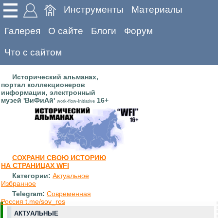
Инструменты
Материалы
Галерея
О сайте
Блоги
Форум
Что с сайтом
Исторический альманах,
портал коллекционеров
информации, электронный
музей 'ВиФиАй'
16+
work-flow-Initiative
СОХРАНИ СВОЮ ИСТОРИЮ
НА СТРАНИЦАХ WFI
Категории:
Актуальное
Избранное
Telegram:
Современная
Россия t.me/sov_ros
АКТУАЛЬНЫЕ