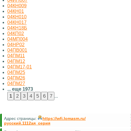
04ИП007
04КН009
04КН01
04КН010
04КН017
04КН18Б
04КП02
04МП004
04НР02
04ПВ001
04ПМ11
04ПМ12
04ПМ17-01
04ПМ25
04ПМ26
04ПМ27
... еще 1973
...
Адрес страницы:
https://wfi.lomasm.ru/
русский.1112ая_серия