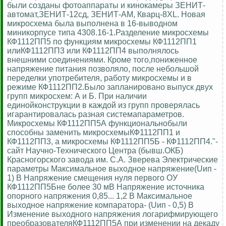
были созданы фотоаппараты и кинокамеры ЗЕНИТ-
автомат,ЗЕНИТ-12сд, ЗЕНИТ-АМ, Кварц-8XL. Новая
микросхема была выполнена в 16-выводном
миникорпусе типа 4308.16-1.Разделение микросхемы
КФ1112ПП5 по функциям микросхемы КФ1112ПП1
илиКФ1112ПП3 или КФ1112ПП4 выполнялось
внешними соединениями. Кроме того,пониженное
напряжение питания позволяло, после небольшой
переделки употребителя, работу микросхемы и в
режиме КФ1112ПП2.Было запланировано выпуск двух
групп микросхем: А и Б. При наличии
единойконструкции в каждой из групп проверялась
игарантировалась разная системапараметров.
Микросхемы КФ1112ПП5А функциональнобыли
способны заменить микросхемыКФ1112ПП1 и
КФ1112ПП3, а микросхемы КФ1112ПП5Б - КФ1112ПП4."-
сайт Научно-Технического Центра (бывш.ОКБ)
Красногорского завода им. С.А. Зверева Электрические
параметры Максимальное выходное напряжение(Uип -
1) В Напряжение смещения нуля первого ОУ
КФ1112ПП5Бне более 30 мВ Напряжение источника
опорного напряжения 0,85... 1,2 В Максимальное
выходное напряжение компаратора- (Uип - 0,5) В
Изменение выходного напряжения логарифмирующего
преобразователяКФ1112ПП5А при изменении на декаду