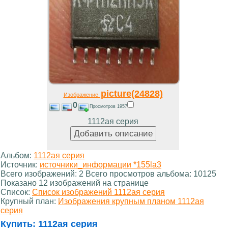
picture(24828)
Изображение
0
Просмотров 1957
1112ая серия
Альбом:
1112ая серия
Источник:
источники_информации *155la3
Всего изображений: 2 Всего просмотров альбома: 10125
Показано 12 изображений на странице
Список:
Список изображений 1112ая серия
Крупный план:
Изображения крупным планом 1112ая
серия
Купить:
1112ая серия