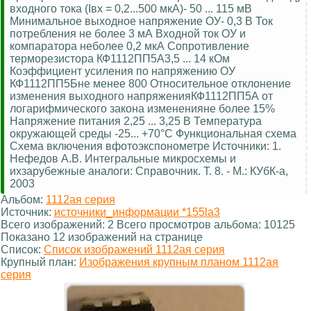
входного тока (Iвх = 0,2...500 мкА)- 50 ... 115 мВ
Минимальное выходное напряжение ОУ- 0,3 В Ток
потребления не более 3 мА Входной ток ОУ и
компаратора неболее 0,2 мкА Сопротивление
терморезистора КФ1112ПП5А3,5 ... 14 кОм
Коэффициент усиления по напряжению ОУ
КФ1112ПП5Бне менее 800 Относительное отклонение
изменения выходного напряженияКФ1112ПП5А от
логарифмического закона измененияне более 15%
Напряжение питания 2,25 ... 3,25 В Температура
окружающей среды -25... +70°С Функциональная схема
Схема включения вфотоэкспонометре Источники: 1.
Нефедов А.В. Интегральные микросхемы и
ихзарубежные аналоги: Справочник. Т. 8. - М.: КУбК-а,
2003
Альбом:
1112ая серия
Источник:
источники_информации *155la3
Всего изображений: 2 Всего просмотров альбома: 10125
Показано 12 изображений на странице
Список:
Список изображений 1112ая серия
Крупный план:
Изображения крупным планом 1112ая
серия