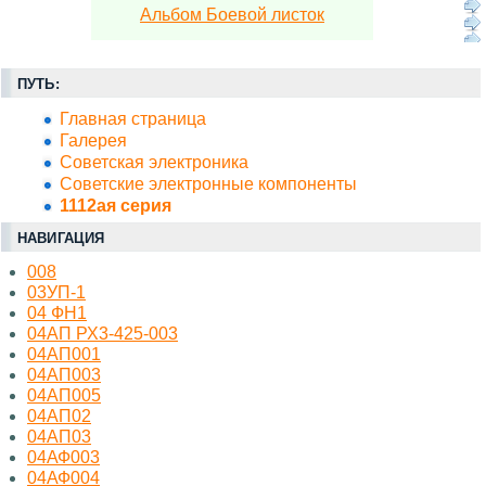
Альбом Боевой листок
ПУТЬ:
Главная страница
Галерея
Советская электроника
Советские электронные компоненты
1112ая серия
НАВИГАЦИЯ
008
03УП-1
04 ФН1
04АП РХ3-425-003
04АП001
04АП003
04АП005
04АП02
04АП03
04АФ003
04АФ004