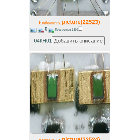
picture(22523)
Изображение
0
Просмотров 1895
04КН01
picture(22524)