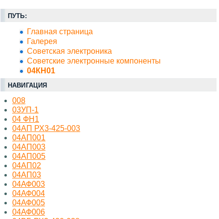
ПУТЬ:
Главная страница
Галерея
Советская электроника
Советские электронные компоненты
04КН01
НАВИГАЦИЯ
008
03УП-1
04 ФН1
04АП РХ3-425-003
04АП001
04АП003
04АП005
04АП02
04АП03
04АФ003
04АФ004
04АФ005
04АФ006