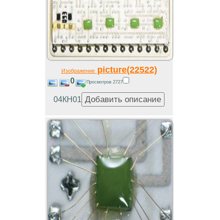
picture(22522)
Изображение
0
Просмотров 2727
04КН01