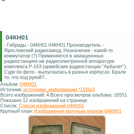
04КН01
- Гибриды - 04КН01 04КН01 Производитель -
Ярославский радиозавод. Назначение - какой-то
коммутатор (?) Применяется в авиационных
радиостанциях ив радиоэлектронной аппаратуре
комплекса Р-163 (армейские радиостанции "Арбалет").
Судя по фото - выпускалась в разных корпусах. Брали
то, что под рукой?..
Альбом:
04КН01
Источник:
источники_информации *155la3
Всего изображений: 4 Всего просмотров альбома: 16551
Показано 12 изображений на странице
Список:
Список изображений 04КН01
Крупный план:
Изображения крупным планом 04КН01