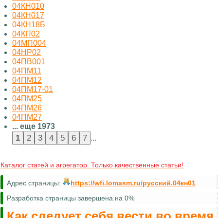
04КН010
04КН017
04КН18Б
04КП02
04МП004
04НР02
04ПВ001
04ПМ11
04ПМ12
04ПМ17-01
04ПМ25
04ПМ26
04ПМ27
... еще 1973
...
Каталог статей и агрегатор. Только качественные статьи!
Адрес страницы:
https://wfi.lomasm.ru/русский.04кн01
Разработка страницы завершена на 0%
Как следует себя вести во время