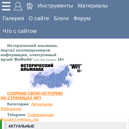
Инструменты
Материалы
Галерея
О сайте
Блоги
Форум
Что с сайтом
Исторический альманах,
портал коллекционеров
информации, электронный
музей 'ВиФиАй'
16+
work-flow-Initiative
СОХРАНИ СВОЮ ИСТОРИЮ
НА СТРАНИЦАХ WFI
Категории:
Актуальное
Избранное
Telegram:
Современная
Россия t.me/sov_ros
АКТУАЛЬНЫЕ