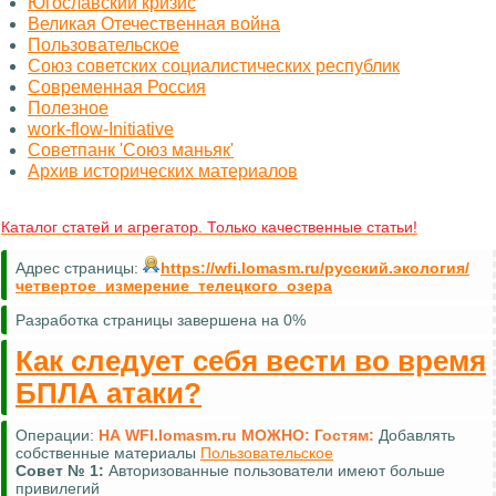
Югославский кризис
Великая Отечественная война
Пользовательское
Союз советских социалистических республик
Современная Россия
Полезное
work-flow-Initiative
Советпанк 'Союз маньяк'
Архив исторических материалов
Каталог статей и агрегатор. Только качественные статьи!
Адрес страницы:
https://wfi.lomasm.ru/русский.экология/
четвертое_измерение_телецкого_озера
Разработка страницы завершена на 0%
Как следует себя вести во время
БПЛА атаки?
Операции:
НА WFI.lomasm.ru МОЖНО:
Гостям:
Добавлять
собственные материалы
Пользовательское
Совет №
1:
Авторизованные пользователи имеют больше
привилегий