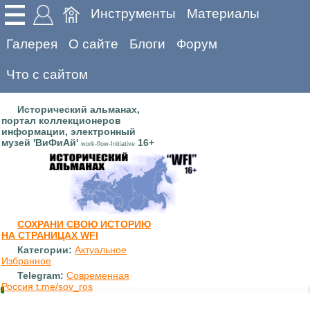
Инструменты
Материалы
Галерея
О сайте
Блоги
Форум
Что с сайтом
Исторический альманах,
портал коллекционеров
информации, электронный
музей 'ВиФиАй'
16+
work-flow-Initiative
СОХРАНИ СВОЮ ИСТОРИЮ
НА СТРАНИЦАХ WFI
Категории:
Актуальное
Избранное
Telegram:
Современная
Россия t.me/sov_ros