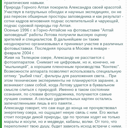
практические навыки.
Природа Горного Алтая покорила Александра своей красотой.
Участвуя в патрульных обходах и научных экспедициях, он не
раз пересек обширные просторы заповедника и как результат -
сотни кадров мгновения подчас ослепительной и чарующей,
подчас суровой природы гор Алтая.
Осенью 1996 г. в Горно-Алтайске на фотовыставке "Алтай
заповедный" работы Лотова получили высокую оценку
зрителей и специалистов. В дальнейшем он также
неоднократно организовывал и принимал участие в различных
фотовыставках. Последняя прошла в Москве в январе -
феврале 2004 г.
Живя на Телецком озере, Александр не расстается с
фотоаппаратом. Снимает не цифровым, но и, конечно, не
"мыльницей", а хорошим пленочным производства "Контекс".
Возможности аппарата позволяют использовать специальную
оптику: "рыбий глаз", фильтры для разложения света... При
этом технические эксперименты не планируются заранее, а
возникают сами собой, когда Лотову удается в буквальном
смысле слиться с природой. Именно в таком состоянии
сознания, по словам фотохудожника, получаются самые
лучшие снимки. А сколько удивительных картин остались
запечатленными лишь в его памяти...
Александр говорит, что сам еще до конца не прочувствовал
энергетику озера, но ощущает некую связь с ним. Его жилье
стоит посреди дикой природы, где по тропам ходят не только
маралы и косули, но и медведи, кабаны, волки. От того, что
переполняет твою душу, будет зависеть исход встречи с ними.