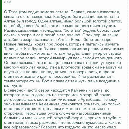
* * *
О Телецком ходит немало легенд. Первая, самая известная,
связана с его названием. Как будто бы в давние времена на
Алтае был голод. Один алтаец имел большой золотой слиток,
но, обойдя весь Алтай, так и не смог на него ничего купить.
Раздосадованный и голодный, "богатый" бедняк бросил свой
слиток в озеро и сам погиб в его волнах. С тех пор на языке
алтайцев озеро называется Алтын-Кель - Золотое озеро.
Новые легенды ходят про людей, которые пытались изучить
Телецкое. Как будто бы двое аквалангистов решили спуститься
вниз, чтобы посмотреть, что там на дне. Один умер от страха
прямо под водой, второй вынырнул весь седой от увиденного.
Он рассказывал, что в толще воды плавают люди, утонувшие
много-много лет назад. Из-за плотности воды они не могут ни
опуститься на дно, ни подняться на поверхность, а просто
стоят вертикально где-то посередине. И не разлагаются -
температура-то +4. Вот и плавают там чуть ли не всадники в
кольчугах.
В северной части озера находится Каменный залив, до
которого можно доплыть на катере или моторной лодке,
договорившись с местными жителями в Артыбаше. Почему
залив называется Каменным, становится понятно, как только
останавливается мотор лодки и можно осмотреться по
сторонам. Небольшая бухта сложена нагромождениями
больших и малых камней округлой формы, причем в глубине
стоят камни таких размеров, что невольно думаешь: а как это
все образовалось? Говорят, что когда-то на это место упал