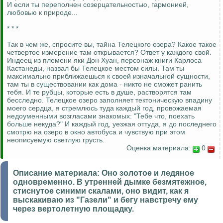
И если ты переполнен созерцательностью, гармонией,
любовью к природе...
* * *
Так в чем же, спросите вы, тайна Телецкого озера? Какое такое
четвертое измерение там открывается? Ответ у каждого свой.
Индеец из племени яки Дон Хуан, персонаж книги Карлоса
Кастанеды, назвал бы Телецкое местом силы. Там ты
максимально приближаешься к своей изначальной сущности,
там ты в существовании как дома - никто не сможет ранить
тебя. И те рубцы, которые есть в душе, растворятся там
бесследно. Телецкое озеро заполняет тектоническую впадину
моего сердца, я стремлюсь туда каждый год, провожаемая
недоуменными возгласами знакомых: "Тебе что, поехать
больше некуда?" И каждый год, уезжая оттуда, я до последнего
смотрю на озеро в окно автобуса и чувствую при этом
неописуемую светлую грусть.
Оценка материала:
0
Описание материала:
Оно золотое и ледяное
одновременно. В утренней дымке безмятежное,
стиснутое синими скалами, оно видит, как я
выскакиваю из "Газели" и бегу навстречу ему
через вертолетную площадку.