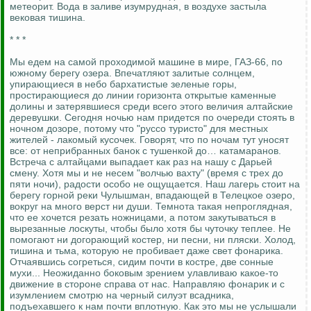
метеорит. Вода в заливе изумрудная, в воздухе застыла
вековая тишина.
* * *
Мы едем на самой проходимой машине в мире, ГАЗ-66, по
южному берегу озера. Впечатляют залитые солнцем,
упирающиеся в небо бархатистые зеленые горы,
простирающиеся до линии горизонта открытые каменные
долины и затерявшиеся среди всего этого величия алтайские
деревушки. Сегодня ночью нам придется по очереди стоять в
ночном дозоре, потому что "руссо туристо" для местных
жителей - лакомый кусочек. Говорят, что по ночам тут уносят
все: от неприбранных банок с тушенкой до… катамаранов.
Встреча с алтайцами выпадает как раз на нашу с Дарьей
смену. Хотя мы и не несем "волчью вахту" (время с трех до
пяти ночи), радости особо не ощущается. Наш лагерь стоит на
берегу горной реки Чулышман, впадающей в Телецкое озеро,
вокруг на много верст ни души. Темнота такая непроглядная,
что ее хочется резать ножницами, а потом закутываться в
вырезанные лоскуты, чтобы было хотя бы чуточку теплее. Не
помогают ни догорающий костер, ни песни, ни пляски. Холод,
тишина и тьма, которую не пробивает даже свет фонарика.
Отчаявшись согреться, сидим почти в костре, две сонные
мухи... Неожиданно боковым зрением улавливаю какое-то
движение в стороне справа от нас. Направляю фонарик и с
изумлением смотрю на черный силуэт всадника,
подъехавшего к нам почти вплотную. Как это мы не услышали