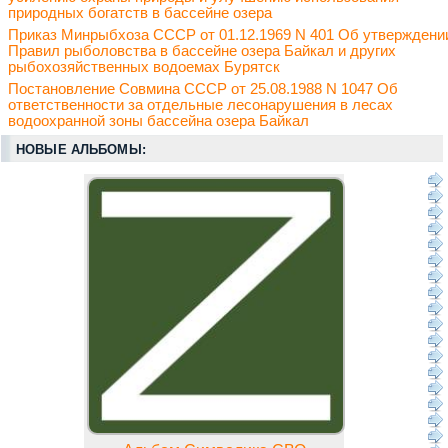
природных богатств в бассейне озера
Приказ Минрыбхоза СССР от 01.12.1969 N 401 Об утверждени
Правил рыболовства в бассейне озера Байкал и других
рыбохозяйственных водоемах Бурятск
Постановление Совмина СССР от 25.08.1988 N 1047 Об
ответственности за отдельные лесонарушения в лесах
водоохранной зоны бассейна озера Байкал
НОВЫЕ АЛЬБОМЫ: