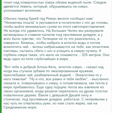
гонит над поверхностью озера облака водяной пыли. Следом
движется ливень, который, обрушившись на озеро,
успокаивает волнение.
Обычно перед бурей гид Роман весело сообщал нам:
"Низовочка пошла" и укутывался в полиэтилен с ног до головы,
чтобы выйти минимально сухим из этого светопреставления.
Не всегда это удавалось. На Больших Чилях мы разгружали
катамараны и ставили палатки под проливным дождем, и у
всех было чувство, что Телецкое не то что разозлилось, а
озверело. Бежишь, чтобы набрать в котелок воды и потом
вскипятить чай, - волны набрасываются на тебя, как гигантские
пантеры, пытаясь сбить с ног и утащить в самую пучину. А
глубина озера такая, что мало не покажется, - 325 метров. Оно
ведь одно из пяти глубочайших в мире.
"Вот тебе и добрый Алтын-Кель, золотое озеро, - сказал гид,
когда мы стучали зубами по эмалированным кружкам,
прихлебывая чай, разбавленный водкой. - Энергетика-то у
него тяжелая". "Ну и что, все равно я тебя люблю", - мысленно
сказала я, повернувшись к озеру, и почувствовала, как тепла в
мире прибавилось. Еще одну порцию тепла мы извлекли из
своих организмов, когда решили перепилить на дрова толстое
поваленное дерево. Взяли с девушкой Дашей пилу и
стоически, под проливным дождем, работали. С непривычки у
нас чуть не отвалились руки, но нам стало жарко, как на
Средиземном море.