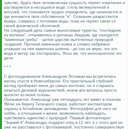
чувство, будто твоя человеческая сущность теряет очертания и
растворяется в несущейся воде, столь великолепной и
могучей, что становится трудно определить, где начинается и
где кончается твое собственное "я". Сознание разрастается
вширь, сливаясь с потоками воды, пока не теряет связи со
своей физической оболочкой.
На следующий день самые выносливые туристы, "последние
из могикан", отправились в урочище Аккурум, где находятся
"каменные грибы" - целое царство выточенных природой
созданий. Прочная каменная ножка и словно небрежно
упавшая на нее каменная шляпка - до сих не верю, что это
вода и ветер так постарались. Ясно же, что инопланетное это
дело.
* * *
С фотохудожником Александром Лотовым мы встретились
месяц спустя в Новосибирске. Его пристальный глубокий
взгляд пробирает меня до самых косточек, но я стараюсь
казаться деловой журналисткой, иначе все вопросы просто
вылетят из моей головы.
Оказывается, Александр уже пятнадцать лет живет в поселке
Яйлю на берегу Телецкого озера, работает инспектором
охраны в Алтайском заповеднике. Фотография для него не
хобби, а отношение к жизни, возможность наблюдать,
чувствовать единство с природой. Первый фотоаппарат
"Зоркий-4" Александру подарил отец в 12 лет, и с этого дня он
уже не расставался с фотокамерой, постоянно совершенствуя