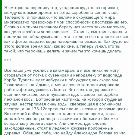
Я смотрю на вереницу гор, уходящих куда-то за горизонт,
между которыми дрожит от ветра серебряно-синяя гладь
Телецкого, и понимаю, что величие окружающего мира
многократно превосходит мои способности к постижению его.
Словно на тихом галечном берегу нет места таким мелочам,
как дела и заботы человеческие… Стоишь, смотришь вдаль и
неожиданно обнаруживаешь, что в голове все становится ясно,
как в фотоаппарате, когда наводишь на резкость. Как будто до
этого долгое время жил, как во сне, а теперь узнал, кто ты
такой, что ты хочешь делать и зачем ты это хочешь делать.
* * *
Все наши уже уселись в катамаран, а я все никак не могу
оторваться от лотка с сувенирами неподалеку от водопада
Корбу. Туристы едят чебуреки и обсуждают, как скоро мы
"зачалимся" на Идыпе, а меня словно загипнотизировали
работы фотохудожника Лотова. Вот золотая дорожка из
осенних листьев, растянувшаяся вдоль озера наподобие
песчаной косы. Вот знойная картинка, на которой студеная,
жгучая, нестерпимая синь воды, сверкающая в солнечном
спектре, а на 176-12переднем плане - нежные розовые цветы.
Вот зимний пейзаж, какое-то таинственное время, когда
золотой червонец солнца высвечивает большие обломки
вспоротых у берега льдин. Или снимок, где, словно
заколдованные, стоят в ледяном кружеве прибрежные
деревья. Обещаю себе, что найду Александра Лотова во что