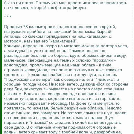
бы то ни стало. Потому что мне просто интересно посмотреть
на человека, который так фотографирует.
* * *
Проплыв 78 километров из одного конца озера в другой,
выгружаем драйбеги на песчаный берег мыса Кырсай.
Алтайцы со смехом поглядывают на наш катамаран с
мотором, называя его "каракатицей".
Конечно, переплыть озеро на моторке можно за полтора часа,
а мы идем вот уже второй день. Плывем неспешно,
разглядывая безлюдные берега, круто обрывающиеся в воду,
маленькие, сверкающие на темных склонах "прожилки"-
водопадики, проплывающие над нами облака - в виде
огромных крокодилов, невероятно вытянутых такс, каких-то
скелетов… Только расслабишься по ходу пути, затянешь
"Подмосковные вечера", как с севера налетит "низовка", и
хорошей погоде каюк. Низовой ветер, движущийся со стороны
реки Бии, зачастую вырывается на простор озера страшным
шквалом. Вначале на северо-западе появляется иссиня-
черная туча, которая, медленно выползая из-за гор, как-то
незаметно покрывает небосвод. На фоне тучи мечутся, то
появляясь, то исчезая, белые разрывные облачка. Недолго
стоит тишина, все замирает. Но вот уже слышится шум, вдали
на поверхности озера появляется темная полоса. Шум
нарастает, и "низовка" со страшной силой начинает делать
свое дело. В считанные минуты поднимаются огромные
волны, ветер срывает воду с гребней волн и, раздробив ее,