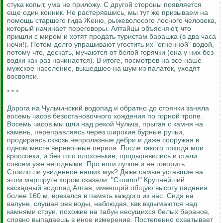
стука копыт, ума не приложу. С другой стороны появляется
еще один конник. Не растерявшись, мы тут же призываем на
помощь старшего гида Женю, рыжеволосого лесного человека,
который начинает переговоры. Алтайцы объясняют, что
пришли с миром и хотят продать туристам барашка (в два часа
ночи!). Потом долго упрашивают угостить их "огненной" водой,
потому что, дескать, мучаются от белой горячки (она у них без
водки как раз начинается). В итоге, посмотрев на все наше
мужское население, вышедшее на шум из палаток, уходят
восвояси.
* * *
Дорога на Чульчинский водопад и обратно до стоянки заняла
восемь часов безостановочного хождения по горной тропе.
Восемь часов мы шли над рекой Чульча, прыгая с камня на
камень, переправляясь через широкие бурные ручьи,
продираясь сквозь непролазные дебри и даже сооружая в
одном месте веревочные перила. После такого похода мои
кроссовки, и без того плохонькие, продырявились и стали
совсем уже негодными. Про ноги лучше и не говорить.
Стоило ли увиденное наших мук? Даже самые уставшие на
этом маршруте хором сказали: "Стоило!" Крупнейший
каскадный водопад Алтая, имеющий общую высоту падения
более 160 м, врезался в память каждого из нас. Сидя на
валуне, слушая рев воды, наблюдая, как вздымаются над
камнями струи, похожие на табун несущихся белых баранов,
словно выпадаешь в иное измерение. Постепенно охватывает