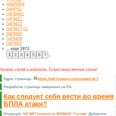
04МП004
04НР02
04ПВ001
04ПМ11
04ПМ12
04ПМ17-01
04ПМ25
04ПМ26
04ПМ27
... еще 1973
...
Каталог статей и агрегатор. Только качественные статьи!
Адрес страницы:
https://wfi.lomasm.ru/русский.ф-7
Разработка страницы завершена на 0%
Как следует себя вести во время
БПЛА атаки?
Операции:
НА WFI.lomasm.ru МОЖНО:
Гостям: