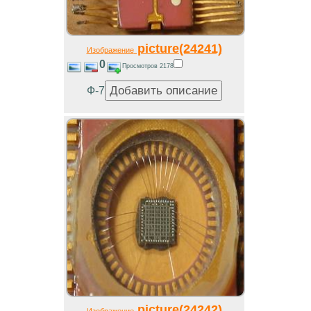
picture(24241)
Изображение
0
Просмотров 2178
Ф-7
picture(24242)