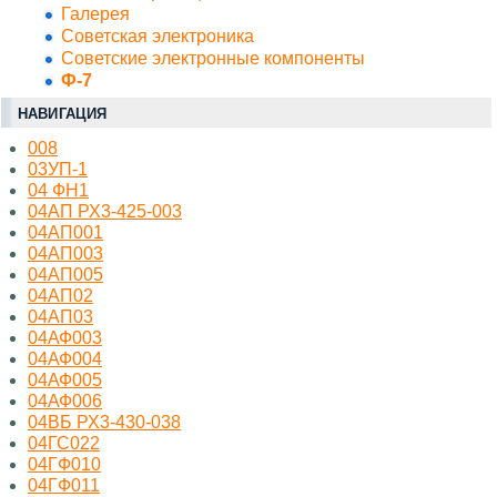
Галерея
Советская электроника
Советские электронные компоненты
Ф-7
НАВИГАЦИЯ
008
03УП-1
04 ФН1
04АП РХ3-425-003
04АП001
04АП003
04АП005
04АП02
04АП03
04АФ003
04АФ004
04АФ005
04АФ006
04ВБ РХ3-430-038
04ГС022
04ГФ010
04ГФ011