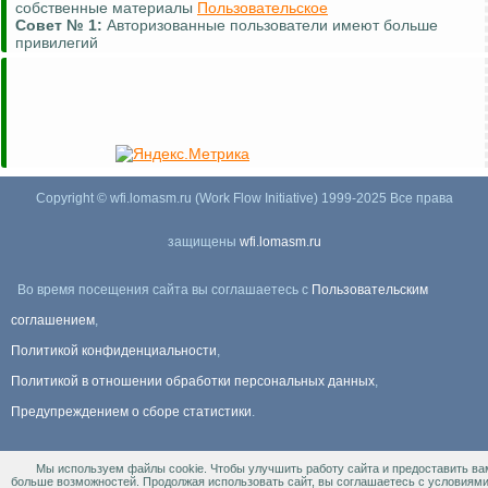
Комментировать (почти везде)
Совет №
2:
Для удобной навигации используйте
карту сайта
Copyright © wfi.lomasm.ru (Work Flow Initiative) 1999-2025 Все права
защищены
wfi.lomasm.ru
Во время посещения сайта вы соглашаетесь с
Пользовательским
соглашением
,
Политикой конфиденциальности
,
Политикой в отношении обработки персональных данных
,
Предупреждением о сборе статистики
.
Мы используем файлы cookie. Чтобы улучшить работу сайта и предоставить ва
Информация Для правообладателей
.
больше возможностей. Продолжая использовать сайт, вы соглашаетесь с условиям