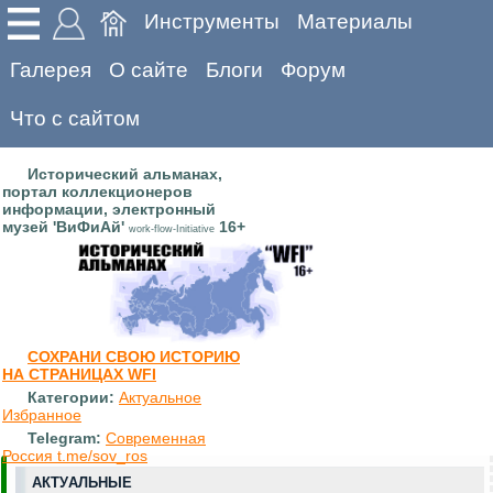
Инструменты
Материалы
Галерея
О сайте
Блоги
Форум
Что с сайтом
Исторический альманах,
портал коллекционеров
информации, электронный
музей 'ВиФиАй'
16+
work-flow-Initiative
СОХРАНИ СВОЮ ИСТОРИЮ
НА СТРАНИЦАХ WFI
Категории:
Актуальное
Избранное
Telegram:
Современная
Россия t.me/sov_ros
АКТУАЛЬНЫЕ