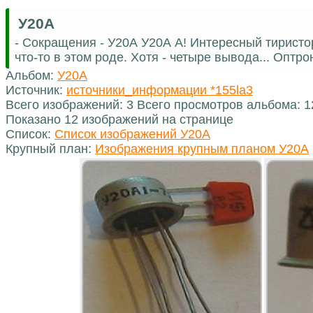
У20А
- Сокращения - У20А У20А А! Интересный тиристо
что-то в этом роде. Хотя - четыре вывода... Оптро
Альбом:
У20А
Источник:
источники_информации *155la3
Всего изображений: 3 Всего просмотров альбома: 
Показано 12 изображений на странице
Список:
Список изображений У20А
Крупный план:
Изображения крупным планом У20А