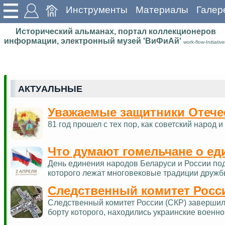
Инструменты
Материалы
Галер
Исторический альманах, портал коллекционеров
информации, электронный музей 'ВиФиАй'
work-flow-Initiative
АКТУАЛЬНЫЕ
Уважаемые защитники Отече
81 год прошел с тех пор, как советский наро
Что думают гомельчане о ед
День единения народов Беларуси и России по
которого лежат многовековые традиции дружб
Следственный комитет Росс
Следственный комитет России (СКР) завершил 
борту которого, находились украинские военн