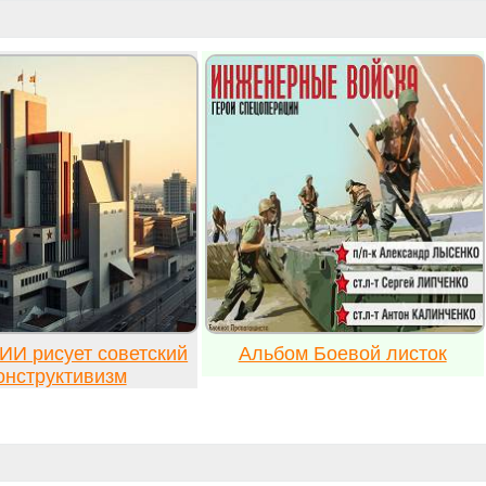
ИИ рисует советский
Альбом Боевой листок
онструктивизм