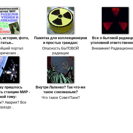
, история, фото,
Памятка для коллекционеров
Все о бытовой радиаци
статьи...
и простых граждан:
уголовной ответственн
ейший портал
Опасность БЫТОВОЙ
Вниамние! Радиационна
рических ..
радиации
му пришлось
Внутри Лапенко? Так что-же
ь станцию МИР -
такое союзманьяк?
ной тому:
Что такое СоветПанк?
и? Авария? Все
ораздо ..