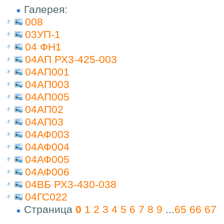
Галерея:
008
03УП-1
04 ФН1
04АП РХ3-425-003
04АП001
04АП003
04АП005
04АП02
04АП03
04АФ003
04АФ004
04АФ005
04АФ006
04ВБ РХ3-430-038
04ГС022
Страница
0
1
2
3
4
5
6
7
8
9
...
65
66
67