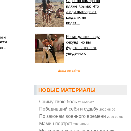
Скрытая камера на
пляже Крыма: Что
люди вытворяют,
когда их не
видят...
Ролик длится пару
и и
ости
секунд, но вы
я ..
будете в шоке от
увиденного
Доход для сайтов
НОВЫЕ МАТЕРИАЛЫ
Cниму твою боль
2026-08-07
Победивший себя и судьбу
2026-08-06
По законам военного времени
2026-08-06
Мамин портрет
2026-08-06
Мы сроднились со свистом метели...