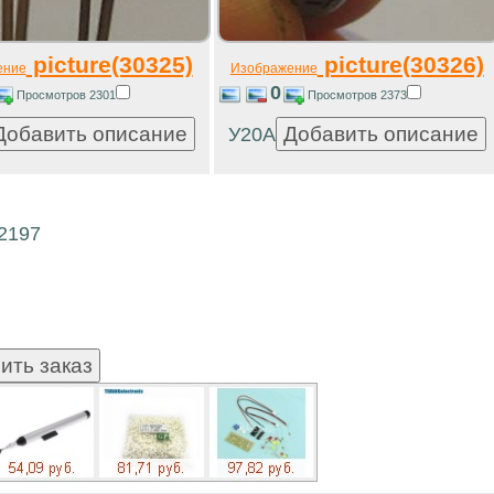
picture(30325)
picture(30326)
ение
Изображение
0
Просмотров 2301
Просмотров 2373
У20А
12197