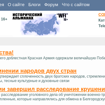
ея
О сайте
Блоги
Форум
Что с сайтом
СО
16+
Кат
Tel
ства!
д и его доблестная Красная Армия одержали величайшую Поб
инении народов двух стран
дтверждает сплоченность двух братских народов, стремлен
ы, тесные культурные и духовные связи
ии завершил расследование крушени
расследование уголовного дела об уничтожении военно-тра
опленные, которые направлялись для обмена в Белгородску