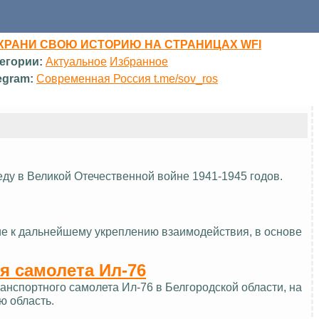
ХРАНИ СВОЮ ИСТОРИЮ НА СТРАНИЦАХ WFI
егории:
Актуальное
Избранное
egram:
Современная Россия t.me/sov_ros
еду в Великой Отечественной войне 1941-1945 годов.
ие к дальнейшему укреплению взаимодействия, в основе
я самолета Ил-76
нспортного самолета Ил-76 в Белгородской области, на
ю область.