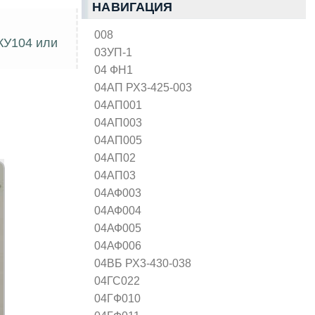
НАВИГАЦИЯ
008
КУ104 или
03УП-1
04 ФН1
04АП РХ3-425-003
04АП001
04АП003
04АП005
04АП02
04АП03
04АФ003
04АФ004
04АФ005
04АФ006
04ВБ РХ3-430-038
04ГС022
04ГФ010