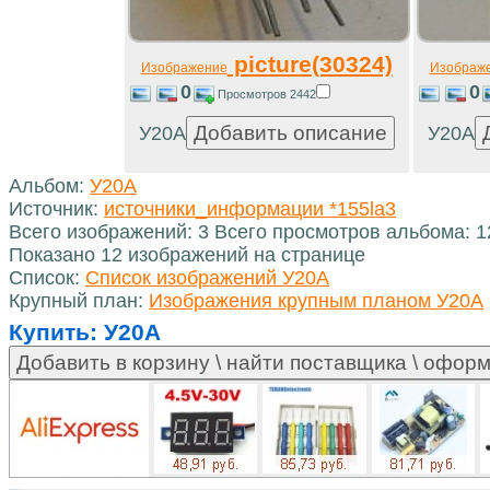
picture(30324)
Изображение
Изображ
0
0
Просмотров 2442
У20А
У20А
Альбом:
У20А
Источник:
источники_информации *155la3
Всего изображений: 3 Всего просмотров альбома: 
Показано 12 изображений на странице
Список:
Список изображений У20А
Крупный план:
Изображения крупным планом У20А
Купить:
У20А