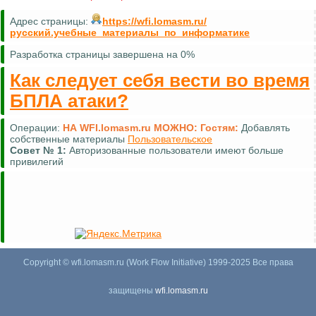
Адрес страницы:
https://wfi.lomasm.ru/
русский.учебные_материалы_по_информатике
Разработка страницы завершена на 0%
Как следует себя вести во время
БПЛА атаки?
Операции:
НА WFI.lomasm.ru МОЖНО:
Гостям:
Добавлять
собственные материалы
Пользовательское
Совет №
1:
Авторизованные пользователи имеют больше
привилегий
Copyright © wfi.lomasm.ru (Work Flow Initiative) 1999-2025 Все права
защищены
wfi.lomasm.ru