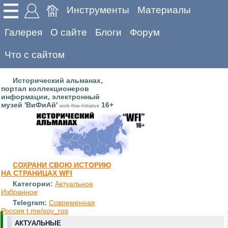
Инструменты
Материалы
Галерея
О сайте
Блоги
Форум
Что с сайтом
Исторический альманах,
портал коллекционеров
информации, электронный
музей 'ВиФиАй'
16+
work-flow-Initiative
СОХРАНИ СВОЮ ИСТОРИЮ
НА СТРАНИЦАХ WFI
Категории:
Актуальное
Избранное
Telegram:
Современная
Россия t.me/sov_ros
АКТУАЛЬНЫЕ