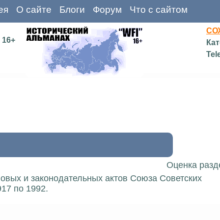
ея
О сайте
Блоги
Форум
Что с сайтом
СО
16+
Кат
Tel
Оценка разд
вовых и законодательных актов Союза Советских
17 по 1992.