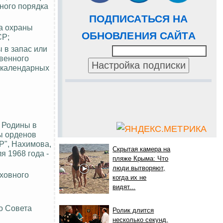
ного порядка
ПОДПИСАТЬСЯ НА
а охраны
ОБНОВЛЕНИЯ САЙТА
СР;
 в запас или
твенного
 календарных
 Родины в
ы орденов
Р", Нахимова,
Скрытая камера на
 1968 года -
пляже Крыма: Что
люди вытворяют,
рховного
когда их не
видят...
о Совета
Ролик длится
несколько секунд,