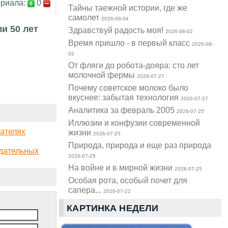
риала:
0
Тайны таежной истории, где же
самолет
2026-08-04
и 50 лет
Здравствуй радость моя!
2026-08-02
Время пришло - в первый класс
2026-08-
02
От фляги до робота-дояра: сто лет
молочной фермы
2026-07-27
Почему советское молоко было
вкуснее: забытая технология
2026-07-27
Аналитика за февраль 2005
2026-07-25
Иллюзии и конфузии современной
ателях
жизни
2026-07-25
Природа, природа и еще раз природа
одательных
2026-07-25
На войне и в мирной жизни
2026-07-25
Особая рота, особый почет для
сапера...
2026-07-22
КАРТИНКА НЕДЕЛИ