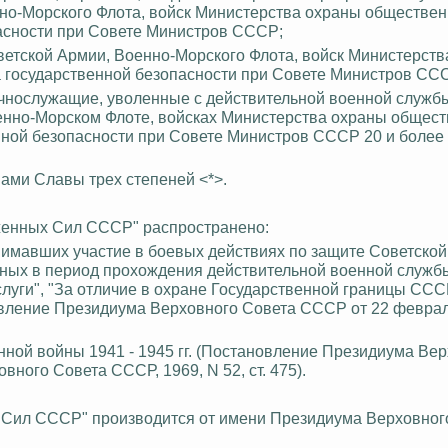
нно-Морского Флота, войск Министерства охраны обществен
пасности при Совете Министров СССР;
ветской Армии, Военно-Морского Флота, войск Министерств
а государственной безопасности при Совете Министров СС
нослужащие, уволенные с действительной военной службы
оенно-Морском Флоте, войсках Министерства охраны общес
енной безопасности при Совете Министров СССР 20 и более
ами Славы трех степеней <*>.
женных Сил СССР" распространено:
имавших участие в боевых действиях по защите Советской
нных в период прохождения действительной военной служб
слуги", "За отличие в охране Государственной границы ССС
новление Президиума Верховного Совета СССР от 22
февраля
нной войны 1941 - 1945 гг. (Постановление Президиума Ве
ного Совета СССР, 1969, N 52, ст. 475).
 Сил СССР" производится от имени Президиума Верховног