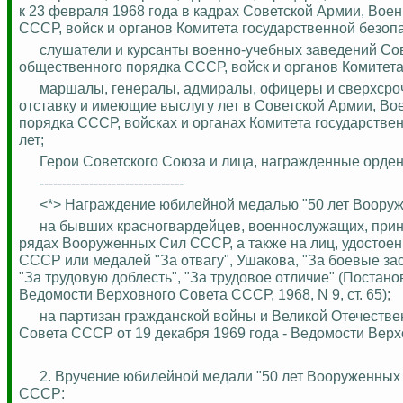
к 23 февраля 1968 года в кадрах Советской Армии, Вое
СССР, войск и органов Комитета государственной безо
слушатели и курсанты военно-учебных заведений Со
общественного порядка СССР, войск и органов Комитет
маршалы, генералы, адмиралы, офицеры и сверхсроч
отставку и имеющие выслугу лет в Советской Армии, В
порядка СССР, войсках и органах Комитета государств
лет;
Герои Советского Союза и лица, награжденные орден
--------------------------------
<*> Награждение юбилейной медалью "50 лет Воору
на бывших красногвардейцев, военнослужащих, прин
рядах Вооруженных Сил СССР, а также на лиц, удостое
СССР или медалей "За отвагу", Ушакова, "За боевые за
"За трудовую доблесть", "За трудовое отличие" (Поста
Ведомости Верховного Совета СССР, 1968, N 9, ст. 65);
на партизан гражданской войны и Великой Отечестве
Совета СССР от 19 декабря 1969 года - Ведомости Верхов
2. Вручение юбилейной медали "50 лет Вооруженных
СССР: