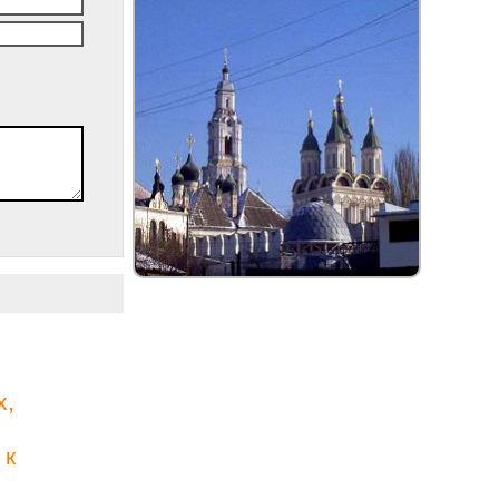
х,
 к