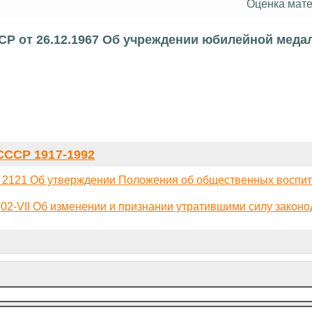
Оценка мате
СР от 26.12.1967 Об учреждении юбилейной медал
ССР 1917-1992
N 2121 Об утверждении Положения об общественных воспит
02-VII Об изменении и признании утратившими силу закон