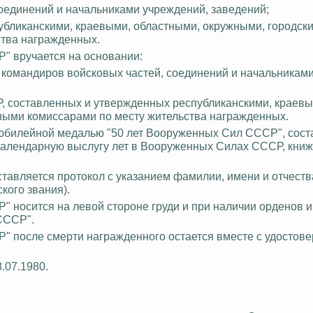
оединений и начальниками учреждений, заведений;
бликанскими, краевыми, областными, окружными, городск
тва награжденных.
" вручается на основании:
 командиров войсковых частей, соединений и начальникам
, составленных и утвержденных республиканскими, краевы
ными комиссарами по месту жительства награжденных.
юбилейной медалью "50 лет Вооруженных Сил СССР", сост
календарную выслугу лет в Вооруженных Силах СССР, книж
авляется протокол с указанием фамилии, имени и отчеств
кого звания).
 носится на левой стороне груди и при наличии орденов 
СССР".
 после смерти награжденного остается вместе с удостове
.07.1980.