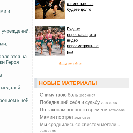
а смеяться вы
будете долго
ими и
Ржу не
и учреждений,
переставая, это
видео
ми,
пересмотришь не
раз
авляются на
ки Героя
Доход для сайтов
а
НОВЫЕ МАТЕРИАЛЫ
и медалей
Cниму твою боль
2026-08-07
рением к ней
Победивший себя и судьбу
2026-08-06
По законам военного времени
2026-08-06
Мамин портрет
2026-08-06
Мы сроднились со свистом метели...
2026-08-05