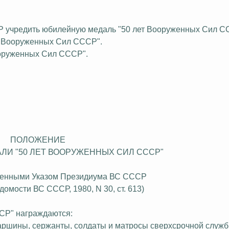
Р учредить юбилейную медаль "50 лет Вооруженных Сил С
т Вооруженных Сил СССР".
ооруженных Сил СССР".
ПОЛОЖЕНИЕ
ЛИ "50 ЛЕТ ВООРУЖЕННЫХ СИЛ СССР"
несенными Указом Президиума ВС СССР
едомости ВС СССР, 1980, N 30, ст. 613)
СР" награждаются:
аршины, сержанты, солдаты и матросы сверхсрочной служб