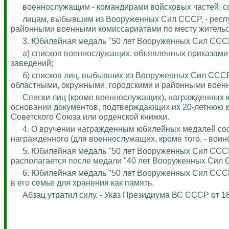
военнослужащим - командирами войсковых частей, с
лицам, выбывшим из Вооруженных Сил СССР, - респу
районными военными комиссариатами по месту жительс
3. Юбилейная медаль "50 лет Вооруженных Сил СССР
а) списков военнослужащих, объявленных приказами
заведений;
б) списков лиц, выбывших из Вооруженных Сил СССР
областными, окружными, городскими и районными воен
Списки лиц (кроме военнослужащих), награжденных 
основании документов, подтверждающих их 20-летнюю 
Советского Союза или орденской книжки.
4.
О вручении награжденным юбилейных медалей сост
награжденного (для военнослужащих, кроме того, - воинс
5. Юбилейная медаль "50 лет Вооруженных Сил СССР"
располагается после медали "40 лет Вооруженных Сил 
6. Юбилейная медаль "50 лет Вооруженных Сил СССР"
в его семье для хранения как память.
Абзац утратил силу. - Указ Президиума ВС СССР от 18