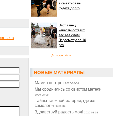
а смеяться вы
будете долго
Этот танец
невесты оставит
вас без слов!
овных в
Пересмотрела 10
раз
Доход для сайтов
НОВЫЕ МАТЕРИАЛЫ
Мамин портрет
2026-08-06
Мы сроднились со свистом метели...
2026-08-05
Тайны таежной истории, где же
самолет
2026-08-04
Здравствуй радость моя!
2026-08-02