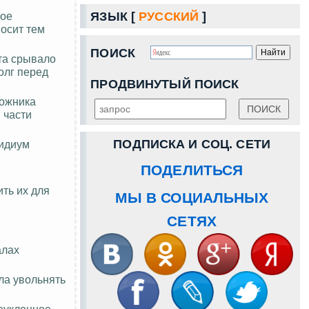
ное
ЯЗЫК [
РУССКИЙ
]
осит тем
ПОИСК
та срывало
олг перед
ПРОДВИНУТЫЙ ПОИСК
рожника
 части
ПОДПИСКА И СОЦ. СЕТИ
зидиум
ПОДЕЛИТЬСЯ
ть их для
МЫ В СОЦИАЛЬНЫХ
СЕТЯХ
алах
ла увольнять
еуклонное