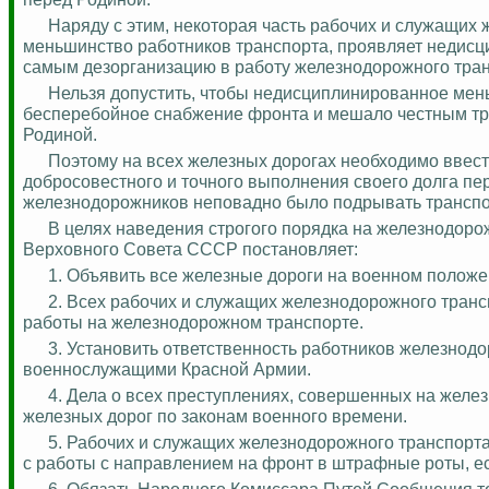
Наряду с этим, некоторая часть рабочих и служащих
меньшинство работников транспорта, проявляет недисци
самым дезорганизацию в работу железнодорожного тран
Нельзя допустить, чтобы недисциплинированное
мен
бесперебойное
снабжение фронта и мешало честным тр
Родиной.
Поэтому на всех железных дорогах необходимо ввес
добросовестного и точного выполнения своего долга п
железнодорожников неповадно было подрывать трансп
В целях наведения строгого порядка на железнодор
Верховного Совета СССР постановляет:
1. Объявить все железные дороги на военном положе
2. Всех рабочих и служащих железнодорожного транс
работы на железнодорожном транспорте.
3. Установить ответственность работников железнодо
военнослужащими Красной Армии.
4. Дела
о
всех преступлениях, совершенных на желез
железных дорог по законам военного времени.
5. Рабочих и служащих железнодорожного транспорта
с работы с направлением на фронт в штрафные роты, е
6. Обязать Народного Комиссара Путей Сообщения т