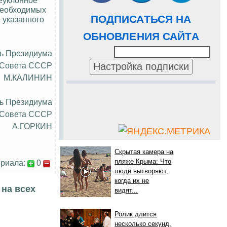
 необходимых
ПОДПИСАТЬСЯ НА
 указанного
ОБНОВЛЕНИЯ САЙТА
ь Президиума
 Совета СССР
М.КАЛИНИН
ь Президиума
 Совета СССР
А.ГОРКИН
Скрытая камера на
пляже Крыма: Что
риала:
0
люди вытворяют,
когда их не
 на всех
видят...
Ролик длится
несколько секунд,