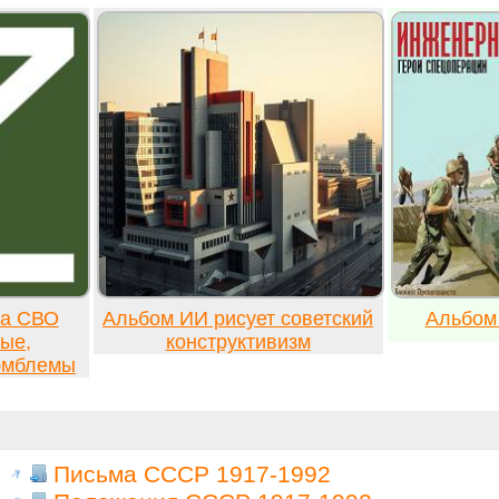
ка СВО
Альбом ИИ рисует советский
Альбом
ые,
конструктивизм
 эмблемы
Письма СССР 1917-1992