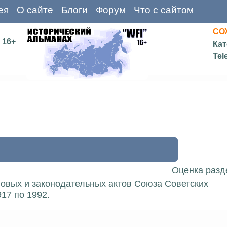
ея
О сайте
Блоги
Форум
Что с сайтом
СО
16+
Кат
Tel
Оценка разд
вовых и законодательных актов Союза Советских
17 по 1992.