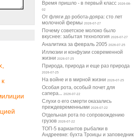
Время пришло - в первый класс
2026-08-
02
От фляги до робота-дояра: сто лет
молочной фермы
2026-07-27
Почему советское молоко было
вкуснее: забытая технология
2026-07-27
Аналитика за февраль 2005
2026-07-25
Иллюзии и конфузии современной
жизни
2026-07-25
х,
Природа, природа и еще раз природа
2026-07-25
На войне и в мирной жизни
 к
2026-07-25
Особая рота, особый почет для
сапера...
2026-07-22
милиции
Слухи о его смерти оказались
преждевременными
2026-07-22
ацией
Отдельная рота по сопровождению
грузов
2026-07-22
ТОП-5 вариантов рыбалки в
Андреевке: бухта Троицы и заповедник