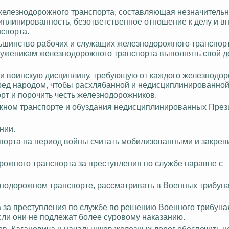
 железнодорожного транспорта, составляющая незначитель
плинированность, безответственное отношение к делу и вн
спорта.
ьшинство рабочих и служащих железнодорожного транспор
уженикам железнодорожного транспорта выполнять свой д
ти воинскую дисциплину, требующую от каждого железнодо
еред народом, чтобы расхлябанной и недисциплинированной
орт и
порочить честь
железнодорожников.
ожном транспорте и обуздания недисциплинированных Пре
нии.
порта на период войны считать мобилизованными и закрепи
рожного транспорта за преступления по службе наравне с
нодорожном транспорте, рассматривать в Военных трибун
 за преступления по службе по решению Военного трибуна
сли они не подлежат более суровому наказанию.
ов. Кагановича и
начальников
железных дорог обеспечить н