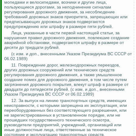
мопедами и велосипедами, возчики и другие лица,
пользующиеся дорогами, за неподчинение сигналам
регулирования дорожного движения, за несоблюдение
требований дорожных знаков приоритета, запрещающих или
предписывающих дорожных знаков подвергаются
предупреждению или штрафу в размере пяти рублей.
Лица, указанные в части первой настоящей статьи, за
нарушения правил дорожного движения, повлекшие создание
аварийной обстановки, подвергаются штрафу в размере от
десяти до тридцати рублей.
(с изм. и доп., внесенными Указом Президиума ВС СССР от
06.02.1989)
11. Повреждение дорог, железнодорожных переездов,
других дорожных сооружений или технических средств
регулирования дорожного движения, а также умышленное
создание помех для дорожного движения, в том числе путем
загрязнения дорожного покрытия, влекут штраф в размере от
двадцати до пятидесяти рублей
.
(
с
изм. и доп., внесенными
Указом Президиума ВС СССР от 06.02.1989)
12.
За выпуск на линию транспортных средств, имеющих
неисправности, с которыми запрещена их эксплуатация, или
переоборудованных без соответствующего разрешения, или
не зарегистрированных в установленном порядке, или не
прошедших государственного технического осмотра,
руководители предприятий, учреждений, организаций или
иные должностные лица, ответственные за техническое
состояние и эксплуатацию транспортных средств,