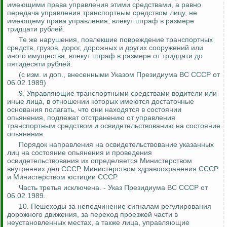
имеющими права управления этими средствами, а равно
передача управления транспортным средством лицу, не
имеющему права управления, влекут штраф в размере
тридцати рублей.
Те же нарушения, повлекшие повреждение транспортных
средств, грузов, дорог, дорожных и других сооружений или
иного имущества, влекут штраф в размере от тридцати до
пятидесяти рублей.
(
с
изм. и доп., внесенными Указом Президиума ВС СССР от
06.02.1989)
9. Управляющие транспортными средствами водители или
иные лица, в отношении которых имеются достаточные
основания полагать, что они находятся в состоянии
опьянения, подлежат отстранению от управления
транспортным средством и освидетельствованию на состояние
опьянения.
Порядок направления на освидетельствование указанных
лиц на состояние опьянения и проведения
освидетельствования их определяется Министерством
внутренних дел СССР, Министерством здравоохранения СССР
и Министерством юстиции СССР.
Часть третья исключена. - Указ Президиума ВС СССР от
06.02.1989.
10.
Пешеходы за неподчинение сигналам регулирования
дорожного движения, за переход проезжей части в
неустановленных местах, а также лица, управляющие