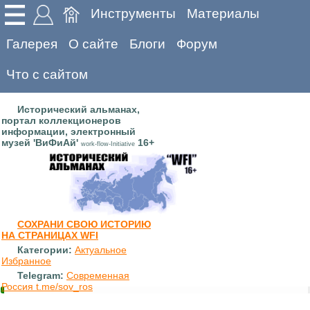
Инструменты
Материалы
Галерея
О сайте
Блоги
Форум
Что с сайтом
Исторический альманах,
портал коллекционеров
информации, электронный
музей 'ВиФиАй'
16+
work-flow-Initiative
СОХРАНИ СВОЮ ИСТОРИЮ
НА СТРАНИЦАХ WFI
Категории:
Актуальное
Избранное
Telegram:
Современная
Россия t.me/sov_ros