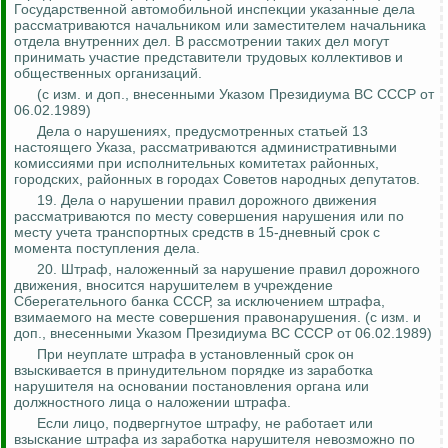
Государственной автомобильной инспекции указанные дела
рассматриваются начальником или заместителем начальника
отдела внутренних дел. В рассмотрении таких дел могут
принимать участие представители трудовых коллективов и
общественных организаций.
(
с
изм. и доп., внесенными Указом Президиума ВС СССР от
06.02.1989)
Дела о нарушениях, предусмотренных статьей 13
настоящего Указа, рассматриваются административными
комиссиями при исполнительных комитетах районных,
городских, районных в городах Советов народных депутатов.
19. Дела о нарушении правил дорожного движения
рассматриваются по месту совершения нарушения или по
месту учета транспортных средств в 15-дневный срок с
момента поступления дела.
20. Штраф, наложенный за нарушение правил дорожного
движения, вносится нарушителем в учреждение
Сберегательного банка СССР, за исключением штрафа,
взимаемого на месте совершения правонарушения
.
(
с
изм. и
доп., внесенными Указом Президиума ВС СССР от 06.02.1989)
При неуплате штрафа в установленный срок он
взыскивается в принудительном порядке из заработка
нарушителя на основании постановления органа или
должностного лица о наложении штрафа.
Если лицо, подвергнутое штрафу, не работает или
взыскание штрафа из заработка нарушителя невозможно по