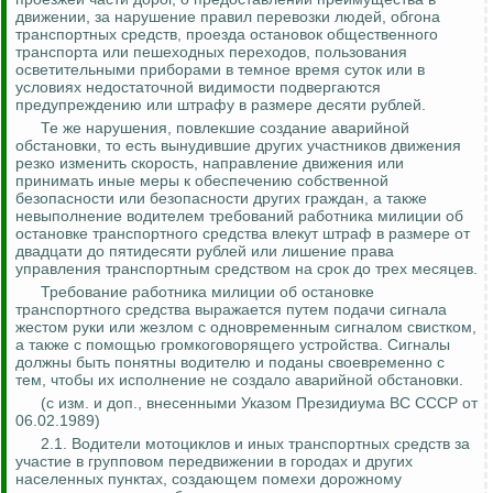
движении, за нарушение правил перевозки людей, обгона
транспортных средств, проезда остановок общественного
транспорта или пешеходных переходов, пользования
осветительными приборами в темное время суток или
в
условиях недостаточной видимости подвергаются
предупреждению или штрафу в размере десяти рублей.
Те же нарушения, повлекшие создание аварийной
обстановки, то есть вынудившие других участников движения
резко изменить скорость, направление движения или
принимать иные меры к обеспечению собственной
безопасности или безопасности других граждан, а также
невыполнение водителем требований работника милиции об
остановке транспортного средства влекут штраф в размере от
двадцати до пятидесяти рублей или лишение права
управления транспортным средством на срок до трех
месяцев.
Требование работника милиции об остановке
транспортного средства выражается путем подачи сигнала
жестом руки или жезлом с одновременным сигналом свистком,
а также с помощью громкоговорящего устройства. Сигналы
должны быть понятны водителю и поданы своевременно с
тем, чтобы их исполнение не создало аварийной обстановки.
(
с
изм. и доп., внесенными Указом Президиума ВС СССР от
06.02.1989)
2.1. Водители мотоциклов и иных транспортных средств за
участие в групповом передвижении в городах и других
населенных пунктах, создающем помехи дорожному