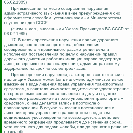
06.02.1989)
При вынесении на месте совершения нарушения
административного взыскания в виде предупреждения оно
оформляется способом, устанавливаемым Министерством
внутренних дел СССР.
(с изм. и доп., внесенными Указом Президиума ВС СССР от
06.02.1989)
17. В целях пресечения нарушения правил дорожного
движения, составления протокола, обеспечения
своевременного и правильного рассмотрения дела и
исполнения постановления по делу о нарушении правил
дорожного движения работник милиции вправе подвергнуть
лицо, совершившее правонарушение, административному
задержанию на срок не более трех часов.
При совершении нарушения, за которое в соответствии с
настоящим Указом может быть наложено административное
взыскание в виде лишения права управления транспортным
средством, у водителя изымается водительское удостоверение
на срок до вынесения постановления по делу и выдается
временное разрешение на право управления транспортным
средством, о чем делается запись в протоколе о
правонарушении.
В случае вынесения постановления о
лишении права управления транспортным средством
водительское удостоверение не возвращается, а действие
временного разрешения продлевается до истечения срока,
установленного для подачи жалобы, или до принятия решения
по жалобе.