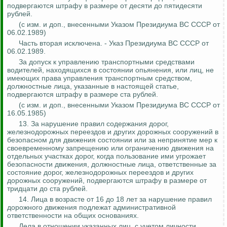
подвергаются штрафу в размере от десяти до пятидесяти
рублей.
(
с
изм. и доп., внесенными Указом Президиума ВС СССР от
06.02.1989)
Часть вторая исключена. - Указ Президиума ВС СССР от
06.02.1989.
За допуск к управлению транспортными средствами
водителей, находящихся в состоянии опьянения, или лиц, не
имеющих права управления транспортным средством,
должностные лица, указанные в настоящей статье,
подвергаются штрафу в размере ста рублей.
(
с
изм. и доп., внесенными Указом Президиума ВС СССР от
16.05.1985)
13.
За нарушение правил содержания дорог,
железнодорожных переездов и других дорожных сооружений в
безопасном для движения состоянии или за непринятие мер к
своевременному запрещению или ограничению движения на
отдельных участках дорог, когда пользование ими угрожает
безопасности движения, должностные лица, ответственные за
состояние дорог, железнодорожных переездов и других
дорожных сооружений, подвергаются штрафу в размере от
тридцати до ста рублей.
14. Лица в возрасте от 16 до 18 лет за нарушение правил
дорожного движения подлежат административной
ответственности на общих основаниях.
Дела в отношении указанных лиц, с учетом личности