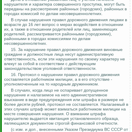
нарушителя и характера совершенного проступка, могут быть
переданы на рассмотрение районных (городских), районных в
городах комиссий по делам несовершеннолетних.
В случае нарушения правил дорожного движения лицами в
возрасте до 16 лет вопрос о мерах воздействия в отношении
их, а также в отношении родителей или лиц, заменяющих
родителей, рассматривается районными (городскими),
районными в городах комиссиями по делам
несовершеннолетних.
15. За нарушение правил дорожного движения виновные
граждане и должностные лица несут административную
ответственность, если эти нарушения по своему характеру не
влекут за собой в соответствии с действующим
законодательством уголовной ответственности.
16. Протокол о нарушении правил дорожного движения
составляется работником милиции, а в его отсутствие -
уполномоченным на то народным дружинником.
В случаях, когда лицо не оспаривает допущенное
нарушение и налагаемое на него административное
взыскание в виде предупреждения или штрафа в размере не
более десяти рублей, протокол не составляется. Налагаемый в
этих случаях штраф может взиматься работником милиции на
месте совершения нарушения. О взимании штрафа
нарушителю выдается квитанция установленного образца,
являющаяся документом строгой финансовой отчетности.
(
с
изм. и доп., внесенными Указом Президиума ВС СССР от