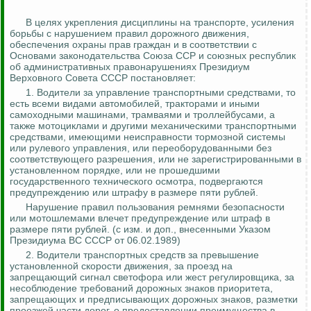
В целях укрепления дисциплины на транспорте, усиления
борьбы с нарушением правил дорожного движения,
обеспечения охраны прав граждан и в соответствии с
Основами законодательства Союза ССР и союзных республик
об административных правонарушениях Президиум
Верховного Совета СССР постановляет:
1.
Водители за управление транспортными средствами, то
есть всеми видами автомобилей, тракторами и иными
самоходными машинами, трамваями и троллейбусами, а
также мотоциклами и другими механическими транспортными
средствами, имеющими неисправности тормозной системы
или рулевого управления, или переоборудованными без
соответствующего разрешения, или не зарегистрированными в
установленном порядке, или не прошедшими
государственного технического осмотра, подвергаются
предупреждению или штрафу в размере пяти рублей.
Нарушение правил пользования ремнями безопасности
или мотошлемами влечет предупреждение или штраф в
размере пяти рублей
.
(
с
изм. и доп., внесенными Указом
Президиума ВС СССР от 06.02.1989)
2.
Водители транспортных средств за превышение
установленной скорости движения, за проезд на
запрещающий сигнал светофора или жест регулировщика, за
несоблюдение требований дорожных знаков приоритета,
запрещающих и предписывающих дорожных знаков, разметки
проезжей части дорог, о предоставлении преимущества в