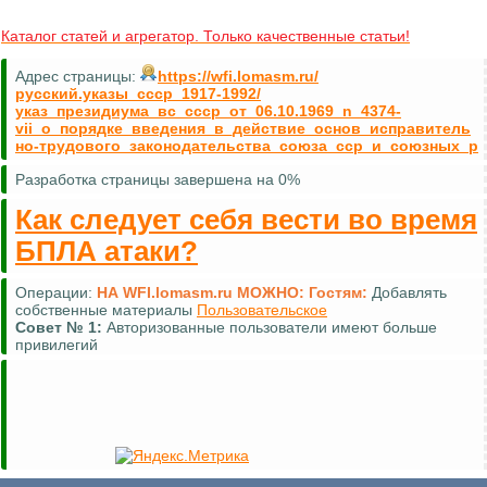
Каталог статей и агрегатор. Только качественные статьи!
Адрес страницы:
https://wfi.lomasm.ru/
русский.указы_ссср_1917-1992/
указ_президиума_вс_ссср_от_06.10.1969_n_4374-
vii_о_порядке_введения_в_действие_основ_исправитель
но-трудового_законодательства_союза_сср_и_союзных_р
Разработка страницы завершена на 0%
Как следует себя вести во время
БПЛА атаки?
Операции:
НА WFI.lomasm.ru МОЖНО:
Гостям:
Добавлять
собственные материалы
Пользовательское
Совет №
1:
Авторизованные пользователи имеют больше
привилегий