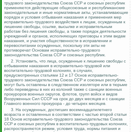
трудового законодательства Союза ССР и союзных республик
применяются действующие общесоюзные и республиканские
законодательные и иные нормативные акты, устанавливающие
порядок и условия отбывания наказания и применения мер
исправительно-трудового воздействия к лицам, осужденным к
лишению свободы, ссылке, высылке и исправительным
работам без лишения свободы, а также порядок деятельности
учреждений
и органов, исполняющих приговоры к этим видам
наказания, и участия общественности в исправлении и
перевоспитании осужденных, поскольку эти акты не
противоречат Основам исправительно-трудового
законодательства Союза ССР и союзных республик.
2.
Установить, что лица, осужденные к лишению свободы с
отбыванием наказания в исправительно-трудовой или
воспитательно
-трудовой колониях, в случаях,
предусмотренных статьями 12 и 17 Основ исправительно-
трудового законодательства Союза ССР и союзных республик,
могут быть оставлены в следственном изоляторе или в тюрьме
либо переведены в них из колоний также с санкции военных
прокуроров военных округов, флотов, групп войск и видов
Вооруженных Сил СССР
на срок до двух месяцев и с санкции
Главного военного прокурора - до четырех месяцев.
3. На осужденных, достигших восемнадцатилетнего
возраста и оставленных в соответствии с частью второй статьи
18 Основ исправительно-трудового законодательства Союза
ССР и союзных республик в
воспитательно
-трудовых колониях,
распространяются режим, условия труда, нормы питания и