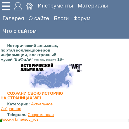
Инструменты
Материалы
Галерея
О сайте
Блоги
Форум
Что с сайтом
Исторический альманах,
портал коллекционеров
информации, электронный
музей 'ВиФиАй'
16+
work-flow-Initiative
СОХРАНИ СВОЮ ИСТОРИЮ
НА СТРАНИЦАХ WFI
Категории:
Актуальное
Избранное
Telegram:
Современная
Россия t.me/sov_ros