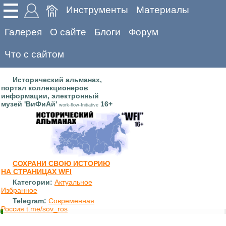
Инструменты
Материалы
Галерея
О сайте
Блоги
Форум
Что с сайтом
Исторический альманах,
портал коллекционеров
информации, электронный
музей 'ВиФиАй'
16+
work-flow-Initiative
СОХРАНИ СВОЮ ИСТОРИЮ
НА СТРАНИЦАХ WFI
Категории:
Актуальное
Избранное
Telegram:
Современная
Россия t.me/sov_ros