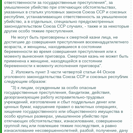
ответственности за государственные преступления", за
умышленное убийство при отягчающих обстоятельствах,
указанных в статьях уголовных законов Союза ССР и союзных
республик, устанавливающих ответственность за умышленное
убийство, а в отдельных, специально предусмотренных
законодательством Союза ССР случаях, - также
и за некоторые
другие особо тяжкие преступления.
Не могут быть приговорены к смертной казни лица, не
достигшие до совершения преступления восемнадцатилетнего
возраста, и женщины, находившиеся в состоянии
беременности во время совершения преступления или к
моменту вынесения приговора. Смертная казнь не может быть
применена к женщине, находящейся в состоянии
беременности к моменту исполнения приговора".
2. Изложить пункт 3 части четвертой статьи 44 Основ
уголовного законодательства Союза ССР и союзных республик
следующим образом:
"3) к лицам, осужденным за особо опасные
государственные преступления, бандитизм, действия,
дезорганизующие
работу исправительно-трудовых
учреждений, изготовление и сбыт поддельных денег или
ценных бумаг, нарушение правил о валютных операциях,
хищение государственного или общественного имущества в
особо крупных размерах, умышленное убийство при
отягчающих обстоятельствах, изнасилование, совершенное
группой лиц или повлекшее тяжкие последствия, а равно
изнасилование несовершеннолетней, разбой, получение, дачу