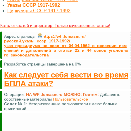
Указы СССР 1917-1992
Циркуляры СССР 1917-1992
Каталог статей и агрегатор. Только качественные статьи!
Адрес страницы:
https://wfi.lomasm.ru/
русский.указы_ссср_1917-1992/
указ_президиума_вс_ссср_от_04.04.1962_о_внесении_изм
енений_и_дополнений_в_статьи_22_и_44_основ_уголовно
го_законодательства
Разработка страницы завершена на 0%
Как следует себя вести во время
БПЛА атаки?
Операции:
НА WFI.lomasm.ru МОЖНО:
Гостям:
Добавлять
собственные материалы
Пользовательское
Совет №
1:
Авторизованные пользователи имеют больше
привилегий